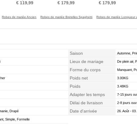
Plage Traîne Moyenne
Couvert de Dentelle
Serrure Naturel taille
€ 119,99
€ 179,99
€ 179,99
Robes de mariée Ancien
Robes de mariée Bretelles Spaghetti
Robes de mariée Longueur 
Saison
Automne, Pri
Lieux de mariage
i
De plein air, 
Forme du corps
Manquant, Poi
Poids net
cher
3.00KG
Poids
3.48KG
Adapter les temps
7-15 jours ou
Délai de livraison
2-8 jours ouv
Date d'arrivée
manie, Drapé
26. Août - 03
nt, Simple, Formelle