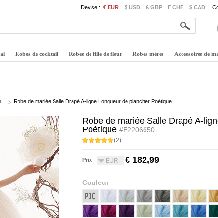
Devise :
€ EUR
$ USD
£ GBP
₣ CHF
$ CAD
|
Co
al
Robes de cocktail
Robes de fille de fleur
Robes mères
Accessoires de m
t
Robe de mariée Salle Drapé A-ligne Longueur de plancher Poétique
Robe de mariée Salle Drapé A-lig
Poétique
#E2206650
(2)
€ 182,99
Prix
EUR
Couleur