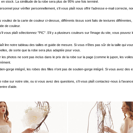
en stock. La similitude de la robe sera plus de 95% une fois terminé.
onnel pour vérifier personnellement, s'il vous plaît nous offrir l'adresse e-mail correcte, n
s vouliez de la carte de couleur ci-dessus, différents tissus sont faits de textures différentes, 
uide de couleur.
'il vous plaît sélectionnez "PIC" .S'il y a plusieurs couleurs sur l'image du site, vous pouv
.
s plaît lire notre tableau des tailles et guide de mesure. Si vous n'êtes pas sûr de la taille qu
elles, de sorte que la robe sera plus adaptée pour vous.
les photos ne sont pas inclus dans le prix de la robe sur la page (comme le jupon, les voiles
arément.
ien-gorge intégré, les robes des filles n'ont pas de soutien-gorge intégré. Si vous avez des e
e robe sur notre site, ou si vous avez des questions, s'il vous plaît contactez-nous à l'avanc
entre d'aide.