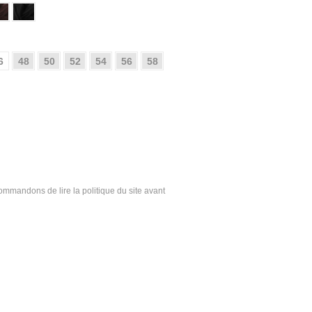
6
48
50
52
54
56
58
ecommandons de lire la politique du site avant