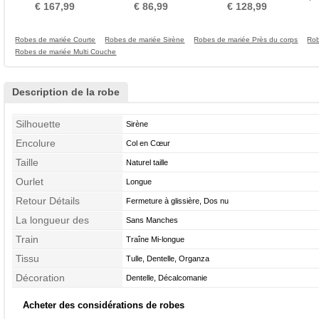
balayage
de genou Rivage
Manche de T-shirt Couvert
Déca
€ 167,99
€ 86,99
€ 128,99
de Dentelle
Robes de mariée Courte
Robes de mariée Sirène
Robes de mariée Près du corps
Rob
Robes de mariée Multi Couche
Description de la robe
Silhouette
Sirène
Encolure
Col en Cœur
Taille
Naturel taille
Ourlet
Longue
Retour Détails
Fermeture à glissière, Dos nu
La longueur des
Sans Manches
manches
Train
Traîne Mi-longue
Tissu
Tulle, Dentelle, Organza
Décoration
Dentelle, Décalcomanie
Acheter des considérations de robes