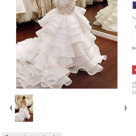
Ta
Qu
Af
d'
Co