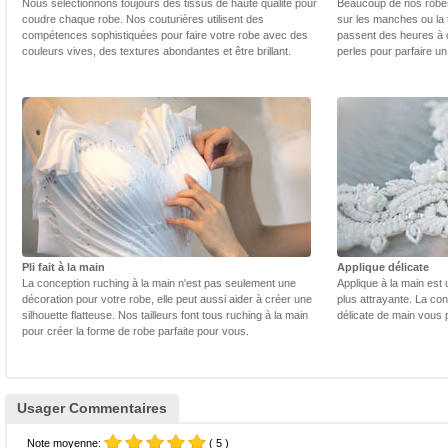
Nous sélectionnons toujours des tissus de haute qualité pour
Beaucoup de nos robes 
coudre chaque robe. Nos couturières utilisent des
sur les manches ou la t
compétences sophistiquées pour faire votre robe avec des
passent des heures à 
couleurs vives, des textures abondantes et être brillant.
perles pour parfaire un
Pli fait à la main
Applique délicate
La conception ruching à la main n'est pas seulement une
Applique à la main est 
décoration pour votre robe, elle peut aussi aider à créer une
plus attrayante. La con
silhouette flatteuse. Nos tailleurs font tous ruching à la main
délicate de main vous 
pour créer la forme de robe parfaite pour vous.
Usager Commentaires
Note moyenne:
( 5 )