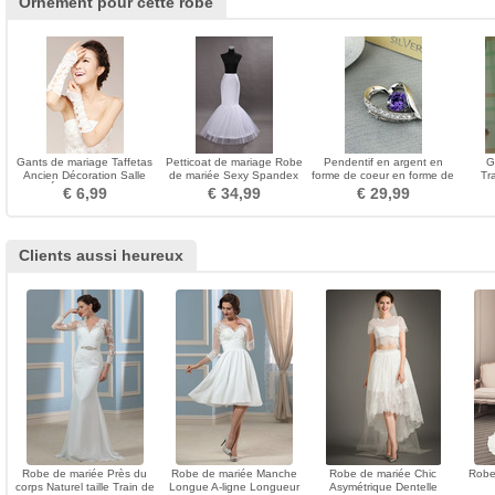
Ornement pour cette robe
Gants de mariage Taffetas
Petticoat de mariage Robe
Pendentif en argent en
G
Ancien Décoration Salle
de mariée Sexy Spandex
forme de coeur en forme de
Tr
Épais Longue
blanc Jantes simples
coeur en argent pour
Longu
€ 6,99
€ 34,99
€ 29,99
femme Collier et pendentif
Clients aussi heureux
Robe de mariée Près du
Robe de mariée Manche
Robe de mariée Chic
Robe
corps Naturel taille Train de
Longue A-ligne Longueur
Asymétrique Dentelle