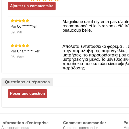
Magnifique car il n'y en a pas d'aut
recommandé et la livraison a été tr
Par
Qui*******len
beaucoup belle.
09. Mai
Απόλυτα εντυπωσιακό φόρεμα ... 
στην παραλαβή της παραγγελίας, 
Par
Cha*******lker
μετρήσεις, το παρουσιάστρια μου 
06. Mars
μετρήσεις για μένα. Το μέγεθος είν
προσδοκία μου και όλα είναι υψηλ
παράδοσης
Questions et réponses
Information d'entreprise
Comment commander
Pa
À propos de nous
Comment commander
Mo