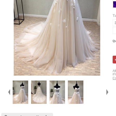
Ta
Qu
Af
d'
Co