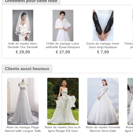
Ornement pour cette robe
Voile de mariée blanc
Châle de mariage Laine
Gants de mariage Ivoire
Petti
Dentelle Chic Dentelle
artificielle Épais Attrayant
Sans doigt Appliquer
p
Mariage Automne
Petits carrés
Cérémonie Approprié
€ 29,99
€ 27,99
€ 7,99
Clients aussi heureux
Robe de mariage Plage
Robe de mariée Dos nu A-
Robe de mariée Formelle
Robe
Naturel taille Longue Taille
ligne Rivage Été haut
Manche Demi Salle
ligne