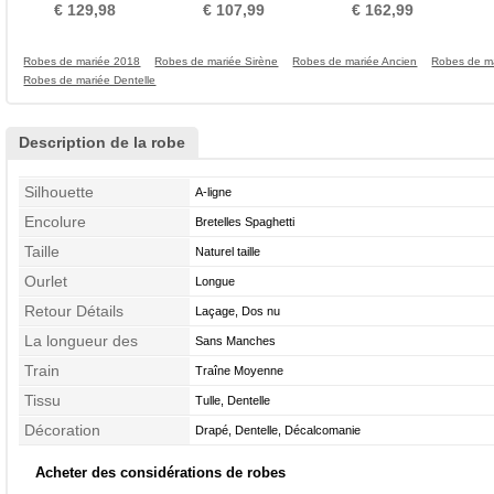
haute Couvert de Dentelle
bustier tube Mince
Longueur au sol A-ligne
€ 129,98
€ 107,99
€ 162,99
Robes de mariée 2018
Robes de mariée Sirène
Robes de mariée Ancien
Robes de ma
Robes de mariée Dentelle
Description de la robe
Silhouette
A-ligne
Encolure
Bretelles Spaghetti
Taille
Naturel taille
Ourlet
Longue
Retour Détails
Laçage, Dos nu
La longueur des
Sans Manches
manches
Train
Traîne Moyenne
Tissu
Tulle, Dentelle
Décoration
Drapé, Dentelle, Décalcomanie
Acheter des considérations de robes