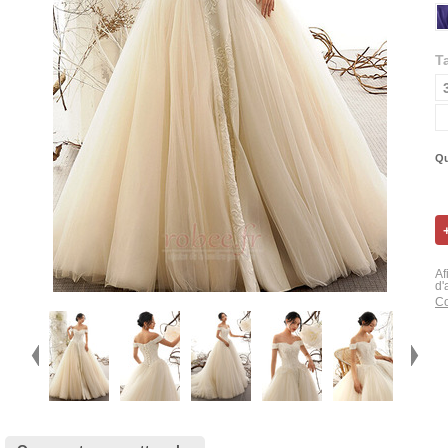
Ta
Qu
Af
d'
Co