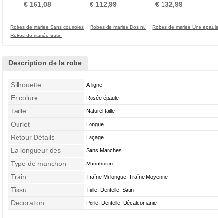
Tribunal train
plissé
taille Elégant
Co
€ 161,08
€ 112,99
€ 132,99
Robes de mariée Sans courroies
Robes de mariée Dos nu
Robes de mariée Une épaul
Robes de mariée Satin
Description de la robe
Silhouette
A-ligne
Encolure
Rosée épaule
Taille
Naturel taille
Ourlet
Longue
Retour Détails
Laçage
La longueur des
Sans Manches
manches
Type de manchon
Mancheron
Train
Traîne Mi-longue, Traîne Moyenne
Tissu
Tulle, Dentelle, Satin
Décoration
Perle, Dentelle, Décalcomanie