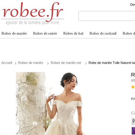
Dev
Robes de mariée
Robes de soirée
Robes de bal
Robes de cocktail
Robes de
Accueil
Robes de mariée
Robes de mariée net
Robe de mariée Tulle Naturel ta
R
#
Pr
C