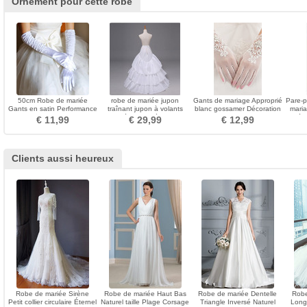
Ornement pour cette robe
50cm Robe de mariée
robe de mariée jupon
Gants de mariage Approprié
Pare-p
Gants en satin Performance
traînant jupon à volants
blanc gossamer Décoration
maria
Stage Performance Gants
taille élastique église de
Doigt entier
tissé
€ 11,99
€ 29,99
€ 12,99
longs Femmes
mariage grand jupon
traînant
Clients aussi heureux
Robe de mariée Sirène
Robe de mariée Haut Bas
Robe de mariée Dentelle
Robe
Petit collier circulaire Éternel
Naturel taille Plage Corsage
Triangle Inversé Naturel
Long