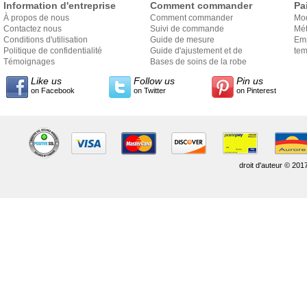
Information d'entreprise
Comment commander
Pa
À propos de nous
Comment commander
Mo
Contactez nous
Suivi de commande
Mét
Conditions d'utilisation
Guide de mesure
Em
Politique de confidentialité
Guide d'ajustement et de
exp
tem
Témoignages
style
Bases de soins de la robe
Like us
Follow us
Pin us
on Facebook
on Twitter
on Pinterest
droit d'auteur © 201