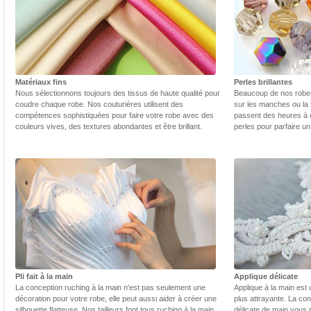
Matériaux fins
Perles brillantes
Nous sélectionnons toujours des tissus de haute qualité pour
Beaucoup de nos robes 
coudre chaque robe. Nos couturières utilisent des
sur les manches ou la t
compétences sophistiquées pour faire votre robe avec des
passent des heures à 
couleurs vives, des textures abondantes et être brillant.
perles pour parfaire un
Pli fait à la main
Applique délicate
La conception ruching à la main n'est pas seulement une
Applique à la main est 
décoration pour votre robe, elle peut aussi aider à créer une
plus attrayante. La con
silhouette flatteuse. Nos tailleurs font tous ruching à la main
délicate de main vous 