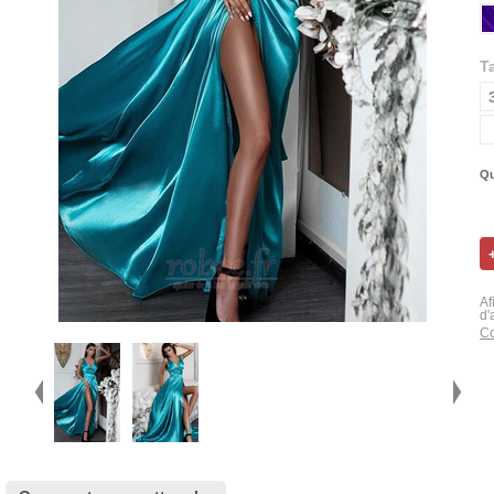
Ta
Qu
Af
d'
Co