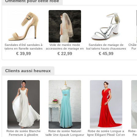
Ornement pour cette robe
Sandales d'été sandales à
Voile de mariée mode
Sandales de mariage de
Châle
talons en flanelle sandales
accessoires de mariage en
bal talons hauts chaussures
Fur
à talons aiguilles all-match
diamant cousu à la main
de mode Stiletto
€ 39,99
€ 22,99
€ 45,99
voile photo voile
Clients aussi heureux
Robe de soirée Blanche
Robe de soirée Naturel
Robe de soirée Longue a
Robe 
Fermeture à glissière
taille Une épaule Longueur
ligne Elégant Plissé Col en
Fer