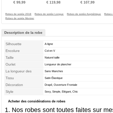
Automne taille haut
de plancher
V Médium
Manq
€ 99,99
€ 119,98
€ 107,99
Robes de soirée 2018
Robes de soirée Longue
Robes de soirée Asymétrique
Robes d
Robes de soirée Montrer
Description de la robe
Silhouette
A-ligne
Encolure
Col en V
Taille
Naturel taille
Ourlet
Longueur de plancher
La longueur des
Sans Manches
manches
Tissu
Satin Élastique
Décoration
Drapé, Ouverture Frontale
Style
Sexy, Simple, Elégant, Chic
Acheter des considérations de robes
Nos robes sont toutes faites sur mes