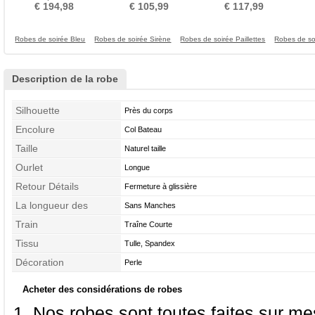
Inversé Paillettes
Longueur Cheville
Manches
€ 194,98
€ 105,99
€ 117,99
Robes de soirée Bleu
Robes de soirée Sirène
Robes de soirée Paillettes
Robes de s
Description de la robe
Silhouette
Près du corps
Encolure
Col Bateau
Taille
Naturel taille
Ourlet
Longue
Retour Détails
Fermeture à glissière
La longueur des
Sans Manches
manches
Train
Traîne Courte
Tissu
Tulle, Spandex
Décoration
Perle
Acheter des considérations de robes
Nos robes sont toutes faites sur mes