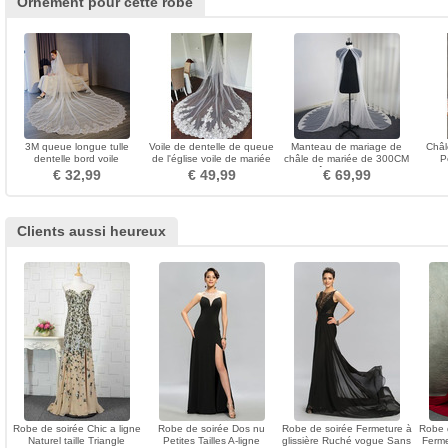
Ornement pour cette robe
3M queue longue tulle
Voile de dentelle de queue
Manteau de mariage de
Châl
dentelle bord voile
de l'église voile de mariée
châle de mariée de 300CM
P
accessoires de mariage
voile de dentelle de luxe
châle de dentelle
Roma
€ 32,99
€ 49,99
€ 69,99
Clients aussi heureux
Robe de soirée Chic a ligne
Robe de soirée Dos nu
Robe de soirée Fermeture à
Robe 
Naturel taille Triangle
Petites Tailles A-ligne
glissière Ruché vogue Sans
Ferme