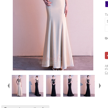
Ta
Qu
Af
d'
Co