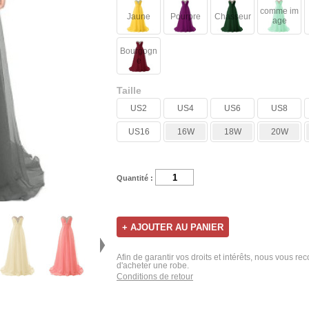
comme im
Jaune
Pourpre
Chasseur
age
Bourgogn
e
Taille
US2
US4
US6
US8
US16
16W
18W
20W
Quantité :
Afin de garantir vos droits et intérêts, nous vous r
d'acheter une robe.
Conditions de retour