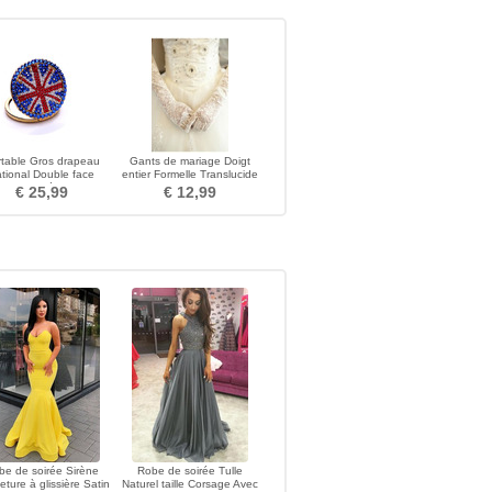
rtable Gros drapeau
Gants de mariage Doigt
tional Double face
entier Formelle Translucide
nt incrusté M mot petit
Automne Longue
€ 25,99
€ 12,99
miroir et peigne
be de soirée Sirène
Robe de soirée Tulle
ture à glissière Satin
Naturel taille Corsage Avec