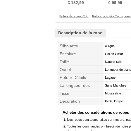
Pailleté Sans Manches
Moderne
€ 132,99
€ 99,99
Robes de soirée Chic
Robes de soirée Transparen
Description de la robe
Silhouette
A-ligne
Encolure
Col en Cœur
Taille
Naturel taille
Ourlet
Longueur de plan
Retour Détails
Laçage
La longueur des
Sans Manches
manches
Tissu
Mousseline
Décoration
Perle, Drapé
Acheter des considérations de robes
Nos robes sont toutes faites sur mesure, pas 
Toutes les commandes ont besoin de notre pers