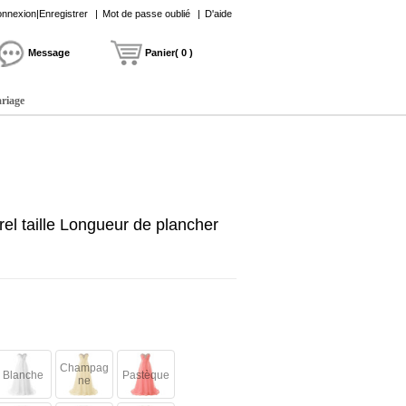
nnexion|Enregistrer
|
Mot de passe oublié
|
D'aide
Message
Panier( 0 )
ariage
el taille Longueur de plancher
Champag
Blanche
Pastèque
ne