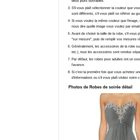
deux jours ouvrables.
S'il vous plaît sélectionner la couleur que vou
sont différents, s'il vous plaît se référer au g
Si vous voulez la même couleur que l'image, s
nous dire quelle image vous voulez par email
Avant de choisir la taille de la robe, s'il vou
"sur mesure", puis de remplir vos mesures ré
Généralement, les accessoires de la robe sur 
etc.), tous les accessoires sont vendus sép
Par défaut, les robes pour adultes ont un sout
l'avance.
Si c'est la première fois que vous achetez un
d'informations ou s'il vous plaît visitez notre c
Photos de Robes de soirée détail