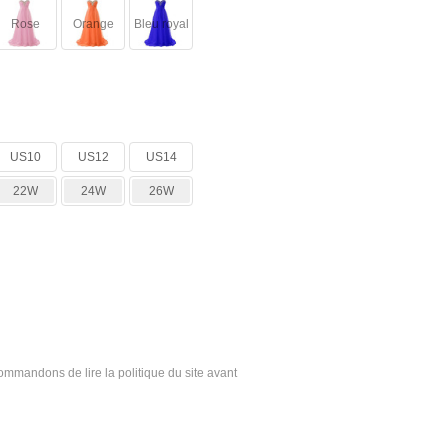
Rose
Orange
Bleu royal
US10
US12
US14
22W
24W
26W
ecommandons de lire la politique du site avant