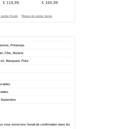
rapé Col en Cœur
Bijoux Sans Manches
€ 119,99
€ 165,99
soirée Festin
Robes de soirée Vente
utomne, Printemps
in, Fête, Montrer
rsé, Manquant, Poire
vrables.
rables.
. Septembre
ous vous enverrons l'email de confirmation dans les