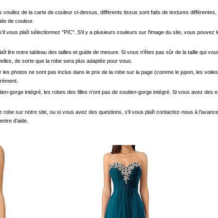
s vouliez de la carte de couleur ci-dessus, différents tissus sont faits de textures différentes, 
uide de couleur.
'il vous plaît sélectionnez "PIC" .S'il y a plusieurs couleurs sur l'image du site, vous pouv
.
s plaît lire notre tableau des tailles et guide de mesure. Si vous n'êtes pas sûr de la taille qu
elles, de sorte que la robe sera plus adaptée pour vous.
les photos ne sont pas inclus dans le prix de la robe sur la page (comme le jupon, les voiles
arément.
ien-gorge intégré, les robes des filles n'ont pas de soutien-gorge intégré. Si vous avez des e
e robe sur notre site, ou si vous avez des questions, s'il vous plaît contactez-nous à l'avanc
entre d'aide.