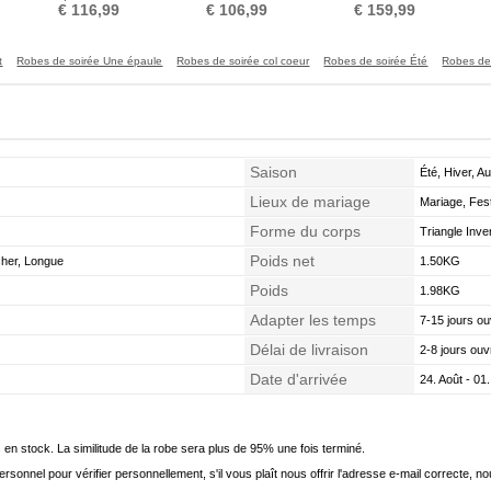
Décalcomanie
taille Dentelle
Manquant A-ligne Printemps
D
€ 116,99
€ 106,99
€ 159,99
t
Robes de soirée Une épaule
Robes de soirée col coeur
Robes de soirée Été
Robes de 
Saison
Été, Hiver, A
Lieux de mariage
Mariage, Fest
Forme du corps
Triangle Inve
Poids net
cher, Longue
1.50KG
Poids
1.98KG
Adapter les temps
7-15 jours ou
Délai de livraison
2-8 jours ouv
Date d'arrivée
24. Août - 01
en stock. La similitude de la robe sera plus de 95% une fois terminé.
onnel pour vérifier personnellement, s'il vous plaît nous offrir l'adresse e-mail correcte, n