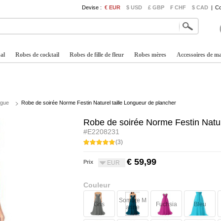
Devise :
€ EUR
$ USD
£ GBP
₣ CHF
$ CAD
|
Co
al
Robes de cocktail
Robes de fille de fleur
Robes mères
Accessoires de m
ngue
Robe de soirée Norme Festin Naturel taille Longueur de plancher
Robe de soirée Norme Festin Natur
#E2208231
(3)
€ 59,99
Prix
EUR
Couleur
Sombre M
Gris
Fuchsia
Bleu
arine