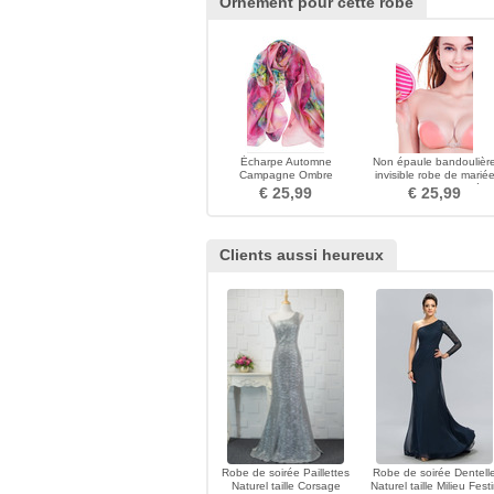
Ornement pour cette robe
Écharpe Automne
Non épaule bandoulièr
Campagne Ombre
invisible robe de marié
impression De longueur
nager soutien-gorge épa
€ 25,99
€ 25,99
moyenne
Clients aussi heureux
Robe de soirée Paillettes
Robe de soirée Dentell
Naturel taille Corsage
Naturel taille Milieu Fest