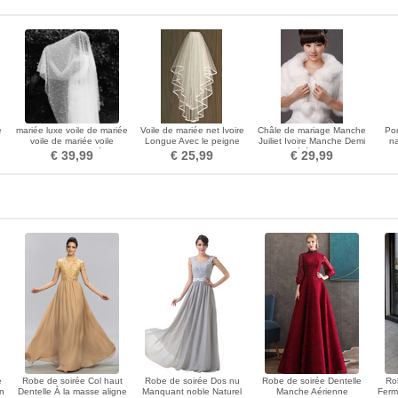
e
mariée luxe voile de mariée
Voile de mariée net Ivoire
Châle de mariage Manche
Po
e
voile de mariée voile
Longue Avec le peigne
Juiliet Ivoire Manche Demi
na
is
accessoires de mariée voile
Printemps Mariage
Cérémonie
diama
€ 39,99
€ 25,99
€ 29,99
e
Robe de soirée Col haut
Robe de soirée Dos nu
Robe de soirée Dentelle
Ro
in
Dentelle À la masse aligne
Manquant noble Naturel
Manche Aérienne
Ferme