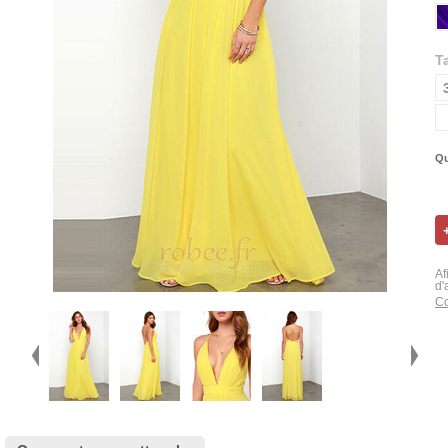
Ta
Qu
Af
d'
Co