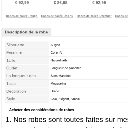
Plissé Empire À la masse
Longueur de genou Col en
Rosette Longueur de
Fer
€ 92,99
€ 86,98
€ 92,99
Cœur
plancher
Robes de soirée Rouge
Robes de soirée Dos nu
Robes de soirée Effectuer
Robes de
Description de la robe
Silhouette
A-ligne
Encolure
Col en V
Taille
Naturel taille
Ourlet
Longueur de plancher
La longueur des
Sans Manches
manches
Tissu
Mousseline
Décoration
Drapé
Style
Chic, Elégant, Simple
Acheter des considérations de robes
Nos robes sont toutes faites sur mes