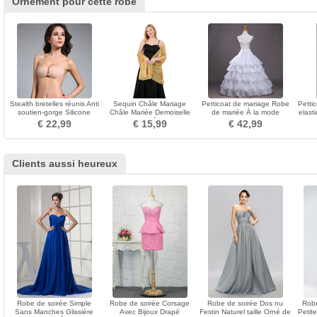
Ornement pour cette robe
Stealth bretelles réunis Anti
Sequin Châle Mariage
Petticoat de mariage Robe
Petti
soutien-gorge Silicone
Châle Mariée Demoiselle
de mariée À la mode
elast
respirant Invisible
D'honneur Châle Femmes
Taffetas en polyester
€ 22,99
€ 15,99
€ 42,99
Foulards
Clients aussi heureux
Robe de soirée Simple
Robe de soirée Corsage
Robe de soirée Dos nu
Robe
Sans Manches Glissière
Avec Bijoux Drapé
Festin Naturel taille Orné de
Petite