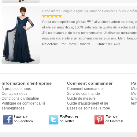
Robe mères Longue a ligne 3/4 Manche Glissière Col en V Méd
Ce fut une expérience géniale !!!! J'ai vraiment adoré ma robe, ell
et elle est magnifique, 100% satisfaite. la qualité de la robe était p
J'ai eu beaucoup de bons commentaires. J'utiliserais certainem
nouveau votre site et je recommanderais à un ami. Merci beau
Relecteur :
Par Emmie, Roberts
Date :
09. Avril
Information d'entreprise
Comment commander
Pa
À propos de nous
Comment commander
Mo
Contactez nous
Suivi de commande
Mét
Conditions d'utilisation
Guide de mesure
Em
Politique de confidentialité
Guide d'ajustement et de
exp
tem
Témoignages
style
Bases de soins de la robe
Like us
Follow us
Pin us
on Facebook
on Twitter
on Pinterest