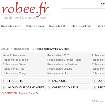
Dev
Robes de mariée
Robes de soirée
Robes de bal
Robes de cocktail
Robes de
Accueil
Robes mères
Robes mères Ample & Ornée
Vente Robes mères
Robes mères 2023
Robes mèr
Robes mères Broderie
Robes mères Grandes Tailles
Robes mèr
Robes mères Sirène
Robes mères Un Costume
Robes mère
Robes mères Tulle
Robes mères Vintage
Robes mèr
Robes mères Rouge
Robes mères Bleu
Robes mère
SILHOUETTE
ENCOLURE
OURL
LA LONGUEUR DES MANCHES
CARTE DE COULEUR
PRIC
DéCORATION / Ample & Ornée
33 Robes t