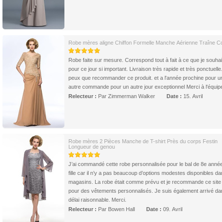
Robe mères aligne Chiffon Formelle Manche Aérienne Traîne C
Robe faite sur mesure. Correspond tout à fait à ce que je souhai
pour ce jour si important. Livraison très rapide et très ponctuelle
peux que recommander ce produit. et a l'année prochine pour u
autre commande pour un autre jour exceptionnel Merci à l'équip
Relecteur :
Par Zimmerman Walker
Date :
15. Avril
Robe mères 2 Pièces Manche de T-shirt Près du corps Festin
Longueur de genou
J’ai commandé cette robe personnalisée pour le bal de 8e anné
fille car il n’y a pas beaucoup d’options modestes disponibles da
magasins. La robe était comme prévu et je recommande ce sit
pour des vêtements personnalisés. Je suis également arrivé da
délai raisonnable. Merci.
Relecteur :
Par Bowen Hall
Date :
09. Avril