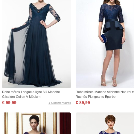
Robe mères Longue a ligne 3/4 Manche
Robe mères Manche Aérienne Naturel tai
Glissière Col en V Médium
Ruchés Plongeants Epurée
€ 99,99
€ 89,99
1 Commentaires