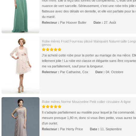
mon frère. Elle a reçu des tonnes de compliments. C'était une jol
nuance de vert sarcelle. Sérieusement, c'est une robe très jolie 
flatteuse avec des détails en dentelle, et elle est parfaite pour l
du marié.
Relecteur :
Par Hoover Butler
Date :
27. Août
Robe mères Froid Fourreau plissé Manquant Naturel taille Long
genou
J'ai acheté cette robe pour la porter au mariage de ma nièce. Ell
tellement jolie ! La robe est classe et élégante sans être voyante 
me va parfaitement, sauf pour la longueur.
Relecteur :
Par Catharine, Cox
Date :
04. Octobre
Robe mères Norme Mousseline Petit collier circulaire A-ligne
Il s'adapte parfaitement au modèle pour lequel je l'ai commandé. 
mesure presque 1,80 m, donc si vous êtes petite, vous aurez b
d'un ourlet.
Relecteur :
Par Herty Price
Date :
11. Septembre