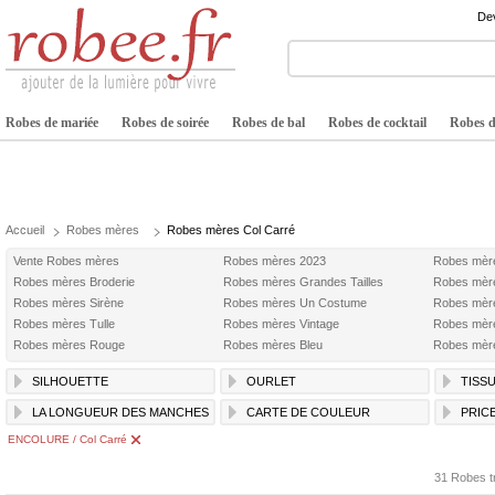
Dev
Robes de mariée
Robes de soirée
Robes de bal
Robes de cocktail
Robes de
Accueil
Robes mères
Robes mères Col Carré
Vente Robes mères
Robes mères 2023
Robes mèr
Robes mères Broderie
Robes mères Grandes Tailles
Robes mèr
Robes mères Sirène
Robes mères Un Costume
Robes mère
Robes mères Tulle
Robes mères Vintage
Robes mèr
Robes mères Rouge
Robes mères Bleu
Robes mère
SILHOUETTE
OURLET
TISS
LA LONGUEUR DES MANCHES
CARTE DE COULEUR
PRIC
ENCOLURE / Col Carré
31 Robes t