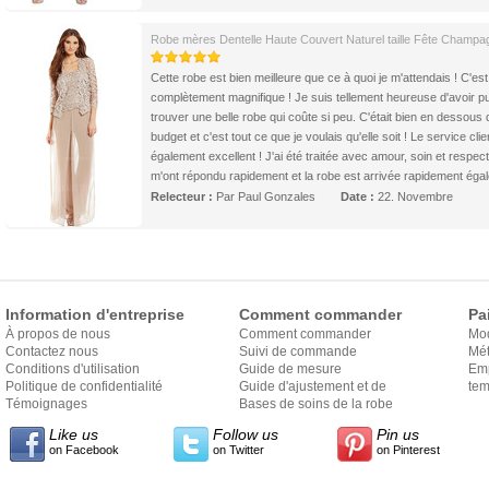
Robe mères Dentelle Haute Couvert Naturel taille Fête Champa
Cette robe est bien meilleure que ce à quoi je m'attendais ! C'est
complètement magnifique ! Je suis tellement heureuse d'avoir p
trouver une belle robe qui coûte si peu. C'était bien en dessous
budget et c'est tout ce que je voulais qu'elle soit ! Le service clien
également excellent ! J'ai été traitée avec amour, soin et respect,
m'ont répondu rapidement et la robe est arrivée rapidement éga
Relecteur :
Par Paul Gonzales
Date :
22. Novembre
Information d'entreprise
Comment commander
Pa
À propos de nous
Comment commander
Mo
Contactez nous
Suivi de commande
Mét
Conditions d'utilisation
Guide de mesure
Em
Politique de confidentialité
Guide d'ajustement et de
exp
tem
Témoignages
style
Bases de soins de la robe
Like us
Follow us
Pin us
on Facebook
on Twitter
on Pinterest