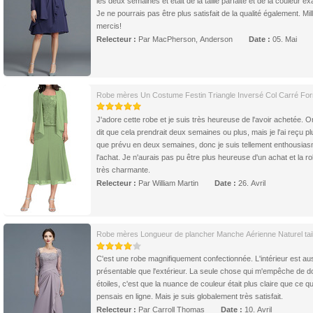
les deux semaines et était de la taille parfaite et de la couleur ex
Je ne pourrais pas être plus satisfait de la qualité également. Mil
mercis!
Relecteur :
Par MacPherson, Anderson
Date :
05. Mai
Robe mères Un Costume Festin Triangle Inversé Col Carré For
J'adore cette robe et je suis très heureuse de l'avoir achetée. 
dit que cela prendrait deux semaines ou plus, mais je l'ai reçu pl
que prévu en deux semaines, donc je suis tellement enthousia
l'achat. Je n'aurais pas pu être plus heureuse d'un achat et la r
très charmante.
Relecteur :
Par William Martin
Date :
26. Avril
Robe mères Longueur de plancher Manche Aérienne Naturel tail
C'est une robe magnifiquement confectionnée. L'intérieur est au
présentable que l'extérieur. La seule chose qui m'empêche de d
étoiles, c'est que la nuance de couleur était plus claire que ce qu
pensais en ligne. Mais je suis globalement très satisfait.
Relecteur :
Par Carroll Thomas
Date :
10. Avril