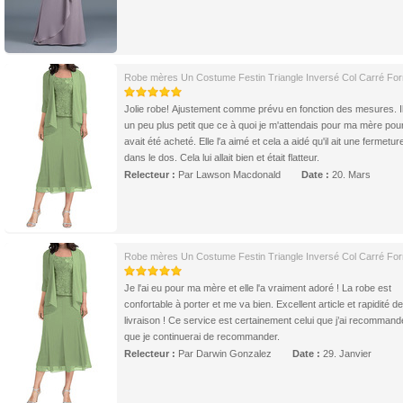
Robe mères Un Costume Festin Triangle Inversé Col Carré For
Jolie robe! Ajustement comme prévu en fonction des mesures. Il 
un peu plus petit que ce à quoi je m'attendais pour ma mère pour 
avait été acheté. Elle l'a aimé et cela a aidé qu'il ait une fermeture
dans le dos. Cela lui allait bien et était flatteur.
Relecteur :
Par Lawson Macdonald
Date :
20. Mars
Robe mères Un Costume Festin Triangle Inversé Col Carré For
Je l'ai eu pour ma mère et elle l'a vraiment adoré ! La robe est
confortable à porter et me va bien. Excellent article et rapidité de
livraison ! Ce service est certainement celui que j’ai recommand
que je continuerai de recommander.
Relecteur :
Par Darwin Gonzalez
Date :
29. Janvier