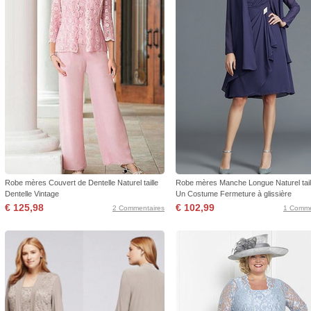
Robe mères Couvert de Dentelle Naturel taille
Robe mères Manche Longue Naturel taill
Dentelle Vintage
Un Costume Fermeture à glissière
€ 125,98
€ 102,99
2 Commentaires
1 Comme