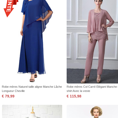
Robe mères Naturel taille aligne Manche Lâche
Robe mères Col Carré Elégant Manche 
Longueur Cheville
shirt Avec la veste
€ 79,99
€ 115,98