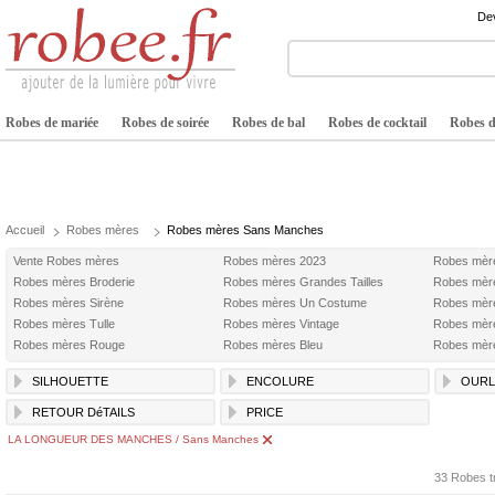
Dev
Robes de mariée
Robes de soirée
Robes de bal
Robes de cocktail
Robes de
Accueil
Robes mères
Robes mères Sans Manches
Vente Robes mères
Robes mères 2023
Robes mèr
Robes mères Broderie
Robes mères Grandes Tailles
Robes mèr
Robes mères Sirène
Robes mères Un Costume
Robes mère
Robes mères Tulle
Robes mères Vintage
Robes mèr
Robes mères Rouge
Robes mères Bleu
Robes mère
SILHOUETTE
ENCOLURE
OURL
RETOUR DéTAILS
PRICE
LA LONGUEUR DES MANCHES / Sans Manches
33 Robes t