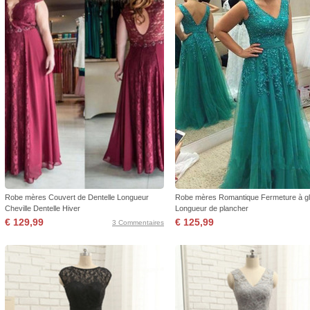
Robe mères Couvert de Dentelle Longueur
Robe mères Romantique Fermeture à gl
Cheville Dentelle Hiver
Longueur de plancher
€ 129,99
€ 125,99
3 Commentaires