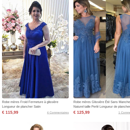
Robe mères Froid Fermeture à glissière
Robe mères Glissière Été Sans Manch
Longueur de plancher Satin
Naturel taille Perlé Longueur de planche
€ 115,99
€ 125,99
4 Commentaires
1 Comme