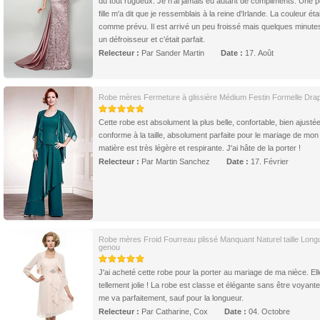
du tout rugueux. Je n'ai jamais eu autant de compliments. Une pe
fille m'a dit que je ressemblais à la reine d'Irlande. La couleur étai
comme prévu. Il est arrivé un peu froissé mais quelques minute
un défroisseur et c'était parfait.
Relecteur :
Par Sander Martin
Date :
17. Août
Robe mères Fermeture à glissière Médium Festin Formelle Dra
Cette robe est absolument la plus belle, confortable, bien ajustée
conforme à la taille, absolument parfaite pour le mariage de mon f
matière est très légère et respirante. J'ai hâte de la porter !
Relecteur :
Par Martin Sanchez
Date :
17. Février
Robe mères Froid Fourreau plissé Manquant Naturel taille Long
genou
J'ai acheté cette robe pour la porter au mariage de ma nièce. Ell
tellement jolie ! La robe est classe et élégante sans être voyante 
me va parfaitement, sauf pour la longueur.
Relecteur :
Par Catharine, Cox
Date :
04. Octobre