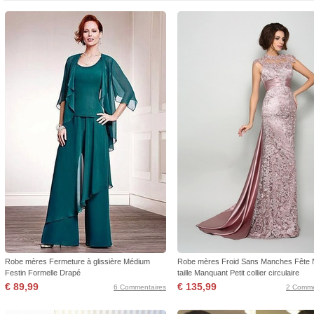
Robe mères Fermeture à glissière Médium
Robe mères Froid Sans Manches Fête N
Festin Formelle Drapé
taille Manquant Petit collier circulaire
€ 89,99
€ 135,99
6 Commentaires
2 Comme