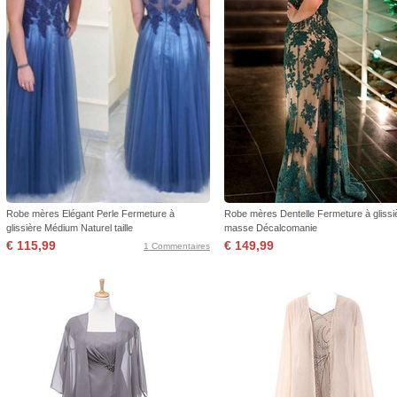
Robe mères Elégant Perle Fermeture à
Robe mères Dentelle Fermeture à glissiè
glissière Médium Naturel taille
masse Décalcomanie
€ 115,99
€ 149,99
1 Commentaires