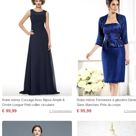
Robe mères Corsage Avec Bijoux Ample &
Robe mères Fermeture à glissière Dente
Ornée Longue Petit collier circulaire
Sans Manches Près du corps
€ 99,99
€ 95,99
1 Commentaires
1 Comme