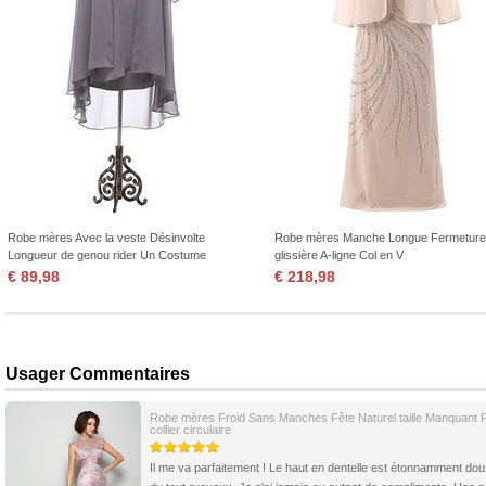
Robe mères Avec la veste Désinvolte
Robe mères Manche Longue Fermeture
Longueur de genou rider Un Costume
glissière A-ligne Col en V
€ 89,98
€ 218,98
Usager Commentaires
Robe mères Froid Sans Manches Fête Naturel taille Manquant P
collier circulaire
Il me va parfaitement ! Le haut en dentelle est étonnamment dou