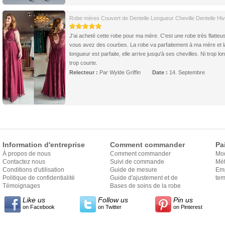
Robe mères Couvert de Dentelle Longueur Cheville Dentelle Hiv
J'ai acheté cette robe pour ma mère. C'est une robe très flatteus
vous avez des courbes. La robe va parfaitement à ma mère et l
longueur est parfaite, elle arrive jusqu'à ses chevilles. Ni trop lo
trop courte.
Relecteur :
Par Wylde Griffin
Date :
14. Septembre
Information d'entreprise
Comment commander
Pa
À propos de nous
Comment commander
Mo
Contactez nous
Suivi de commande
Mét
Conditions d'utilisation
Guide de mesure
Em
Politique de confidentialité
Guide d'ajustement et de
exp
tem
Témoignages
style
Bases de soins de la robe
Like us
Follow us
Pin us
on Facebook
on Twitter
on Pinterest