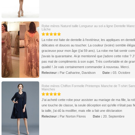
Robe mères Naturel taille Longueur au sol a ligne Dentelle Man
Lâche
La robe est faite de dentelle à l'extérieur, les appliques en dentel
délicates et douces au toucher. La couleur (ivoire) semble éléga
gracieuse pour mon âge (j'ai 59 ans). La robe me fait sentir co
j'avais la quarantaine. Ai-je mentionné que j'adore cette robe ? J'
pas mal de compliments à son sujet. Très confortable et de gra
qualité ! Je vais certainement commander à nouveau. Merci.
Relecteur :
Par Catharine, Davidson
Date :
03. Octobre
Robe mères Chiffon Formelle Printemps Manche de T-shirt San
Manches
J'ai acheté cette robe pour assister au mariage de ma fille, la ro
une touche de classe, la seule déception est qu'elle n'était pas fi
la taille, j'ai dû la modifier, mais elle a fait une déclaration
Relecteur :
Par Norton Flores
Date :
20. Septembre