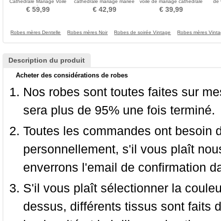
Cathédrale Mariage Voile
cathédrale mariage mariée
voile de mariage cathédrale
de 
Voile de Mariée Accessoires
voile
voile voile voile de fleur
grand
€ 59,99
€ 42,99
€ 39,99
de Mariage
de d
Robes mères Dentelle
Robes mères Noir
Robes de soirée Vintage
Robes mères Vint
Description du produit
Acheter des considérations de robes
Nos robes sont toutes faites sur mes
sera plus de 95% une fois terminé.
Toutes les commandes ont besoin de
personnellement, s'il vous plaît nou
enverrons l'email de confirmation d
S'il vous plaît sélectionner la coule
dessus, différents tissus sont faits 