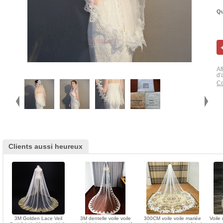
Qu
Af
d'
Co
Clients aussi heureux
3M Golden Lace Veil
3M dentelle voile voile
300CM voile voile mariée
Voile