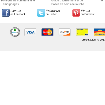
Politique de confidentialité
Guide d'ajustement et de
exp
tem
Témoignages
style
Bases de soins de la robe
Like us
Follow us
Pin us
on Facebook
on Twitter
on Pinterest
droit d'auteur © 201