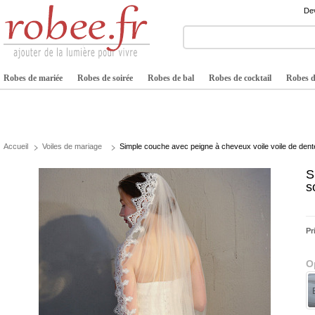
Dev
Robes de mariée
Robes de soirée
Robes de bal
Robes de cocktail
Robes de
Accueil
Voiles de mariage
Simple couche avec peigne à cheveux voile voile de dente
S
s
Pr
O