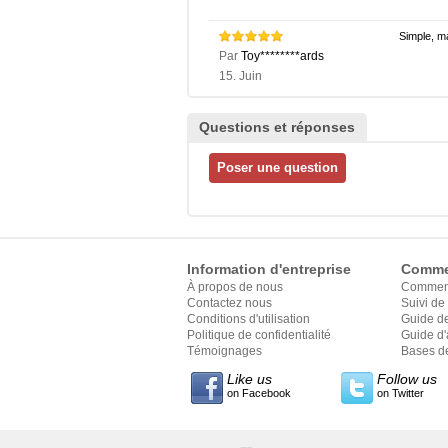
Simple, ma
Par
Toy********ards
15. Juin
Questions et réponses
Information d'entreprise
Comme
À propos de nous
Commen
Contactez nous
Suivi d
Conditions d'utilisation
Guide d
Politique de confidentialité
Guide d'
Témoignages
style
Bases de
Like us
Follow us
on Facebook
on Twitter