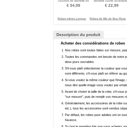
couches de dentelle en
dentelle courte accessoir
gros accessoires de
de mariage Voile
€ 54,99
€ 22,99
mariage voile de queue de
mariée
Robes mères Longue
Robes de fille de fleur Rose
Description du produit
Acheter des considérations de robes
Nos robes sont toutes faites sur mesure, pas 
Toutes les commandes ont besoin de notre pers
deux jours ouvrables.
S'il vous plaît sélectionner la couleur que vou
sont différents, s'il vous plaît se référer au g
Si vous voulez la même couleur que l'image, s
nous dire quelle image vous voulez par email
Avant de choisir la taille de la robe, s'il vou
"sur mesure", puis de remplir vos mesures ré
Généralement, les accessoires de la robe sur 
etc.), tous les accessoires sont vendus sép
Par défaut, les robes pour adultes ont un sout
l'avance.
Si c'est la première fois que vous achetez un