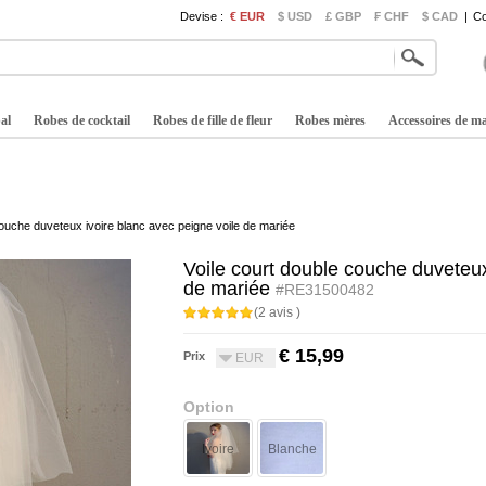
Devise :
€ EUR
$ USD
£ GBP
₣ CHF
$ CAD
|
Co
al
Robes de cocktail
Robes de fille de fleur
Robes mères
Accessoires de m
couche duveteux ivoire blanc avec peigne voile de mariée
Voile court double couche duveteux
de mariée
#RE31500482
(2 avis )
€ 15,99
Prix
EUR
Option
Ivoire
Blanche