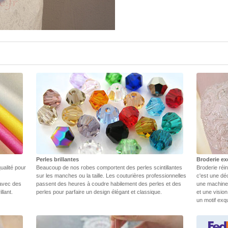
Perles brillantes
Broderie ex
ualité pour
Beaucoup de nos robes comportent des perles scintillantes
Broderie réin
sur les manches ou la taille. Les couturières professionnelles
c'est une dé
 avec des
passent des heures à coudre habilement des perles et des
une machine.
llant.
perles pour parfaire un design élégant et classique.
et une vision
un motif exq