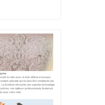
quise
vestir la robe avec un look délicat et luxueux,
coration spéciale qui ne peut être remplacée par
 La broderie nécessite une superbe technologie
 précise, nos tailleurs professionnels broderont
uis pour votre robe.