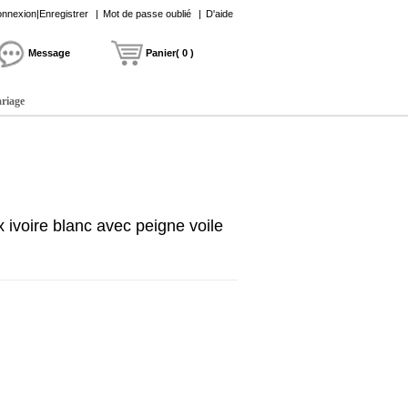
nnexion|Enregistrer
|
Mot de passe oublié
|
D'aide
Message
Panier( 0 )
ariage
 ivoire blanc avec peigne voile