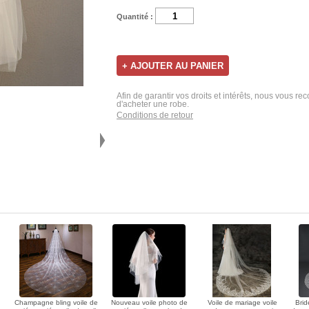
Quantité :
Afin de garantir vos droits et intérêts, nous vous r
d'acheter une robe.
Conditions de retour
Champagne bling voile de
Nouveau voile photo de
Voile de mariage voile
Brid