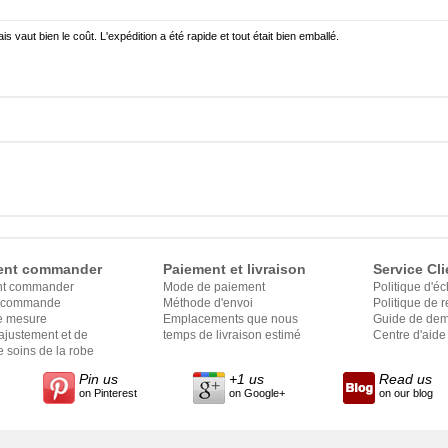
is vaut bien le coût. L'expédition a été rapide et tout était bien emballé.
nt commander
Paiement et livraison
Service Cli
t commander
Mode de paiement
Politique d'é
e commande
Méthode d'envoi
Politique de
e mesure
Emplacements que nous
Guide de dem
ajustement et de
expédions
temps de livraison estimé
Centre d'aide
 soins de la robe
Pin us
+1 us
Read us
on Pinterest
on Google+
on our blog