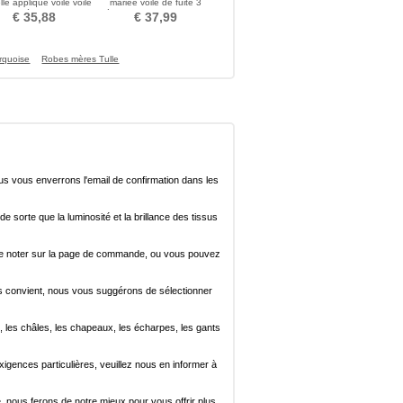
lle applique voile voile
mariée voile de fuite 3
e mariée pas cher
mètres de long accessoires
€ 35,88
€ 37,99
de mariage usine en gros
rquoise
Robes mères Tulle
ous vous enverrons l'email de confirmation dans les
de sorte que la luminosité et la brillance des tissus
ez le noter sur la page de commande, ou vous pouvez
i vous convient, nous vous suggérons de sélectionner
, les châles, les chapeaux, les écharpes, les gants
xigences particulières, veuillez nous en informer à
e, nous ferons de notre mieux pour vous offrir plus