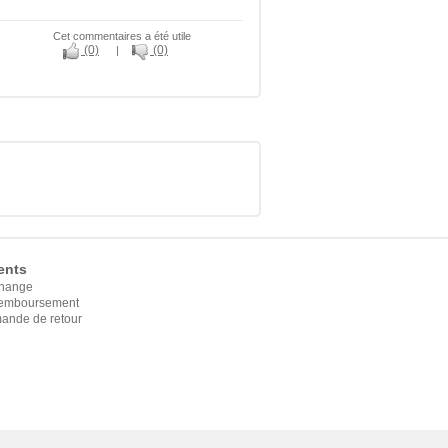
Cet commentaires a été utile
(0)
(0)
|
ents
change
 remboursement
ande de retour