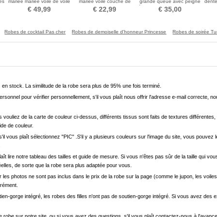
es
mariée mariée voile de voile
mariée voile couche de
grande queue avec peigne
dente
luxueux long voile
voile court avec voile de
à cheveux voile applique en
d
€ 49,99
€ 22,99
€ 35,00
peigne voile simple
dentelle
Robes de cocktail Pas cher
Robes de demoiselle d'honneur Princesse
Robes de soirée Tu
en stock. La similitude de la robe sera plus de 95% une fois terminé.
onnel pour vérifier personnellement, s'il vous plaît nous offrir l'adresse e-mail correcte, n
s vouliez de la carte de couleur ci-dessus, différents tissus sont faits de textures différentes, 
uide de couleur.
'il vous plaît sélectionnez "PIC" .S'il y a plusieurs couleurs sur l'image du site, vous pouv
.
s plaît lire notre tableau des tailles et guide de mesure. Si vous n'êtes pas sûr de la taille qu
elles, de sorte que la robe sera plus adaptée pour vous.
les photos ne sont pas inclus dans le prix de la robe sur la page (comme le jupon, les voiles
arément.
ien-gorge intégré, les robes des filles n'ont pas de soutien-gorge intégré. Si vous avez des e
e robe sur notre site, ou si vous avez des questions, s'il vous plaît contactez-nous à l'avanc