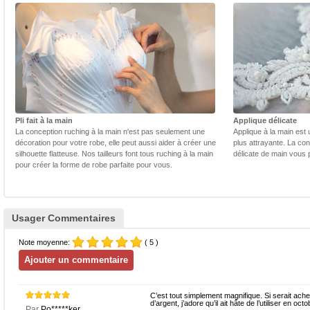
Pli fait à la main
Applique délicate
La conception ruching à la main n'est pas seulement une
Applique à la main est 
décoration pour votre robe, elle peut aussi aider à créer une
plus attrayante. La con
silhouette flatteuse. Nos tailleurs font tous ruching à la main
délicate de main vous 
pour créer la forme de robe parfaite pour vous.
Usager Commentaires
Note moyenne:
( 5 )
C’est tout simplement magnifique. Si serait ac
d’argent, j’adore qu’il ait hâte de l’utiliser en octo
Par
Po*****ker