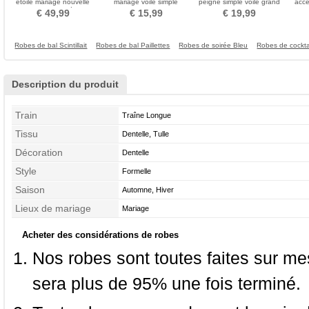
étoilé mariage nouvelle
mariage voile simple
peigne simple voile grand
acce
voile de mariée
voile accessoires de
luxe 
€ 49,99
€ 15,99
€ 19,99
mariage voile
Robes de bal Scintillait
Robes de bal Paillettes
Robes de soirée Bleu
Robes de cockta
Description du produit
Train
Traîne Longue
Tissu
Dentelle, Tulle
Décoration
Dentelle
Style
Formelle
Saison
Automne, Hiver
Lieux de mariage
Mariage
Acheter des considérations de robes
Nos robes sont toutes faites sur mes
sera plus de 95% une fois terminé.