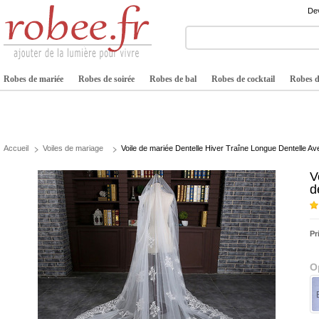
Dev
Robes de mariée
Robes de soirée
Robes de bal
Robes de cocktail
Robes de
Accueil
Voiles de mariage
Voile de mariée Dentelle Hiver Traîne Longue Dentelle Av
V
d
Pr
O