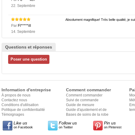
22. Septembre
Absolument magnifique! Très belle qualité, je sui
Par
Fl*****ill
14. Septembre
Questions et réponses
Information d'entreprise
Comment commander
Pa
À propos de nous
Comment commander
Mo
Contactez nous
Suivi de commande
Mét
Conditions d'utilisation
Guide de mesure
Em
Politique de confidentialité
Guide d'ajustement et de
exp
tem
Témoignages
style
Bases de soins de la robe
Like us
Follow us
Pin us
on Facebook
on Twitter
on Pinterest