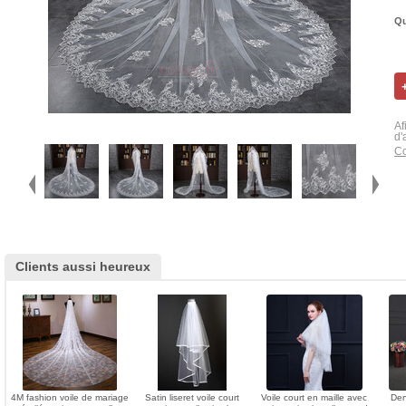
Qu
Af
d'
Co
Clients aussi heureux
4M fashion voile de mariage
Satin liseret voile court
Voile court en maille avec
Den