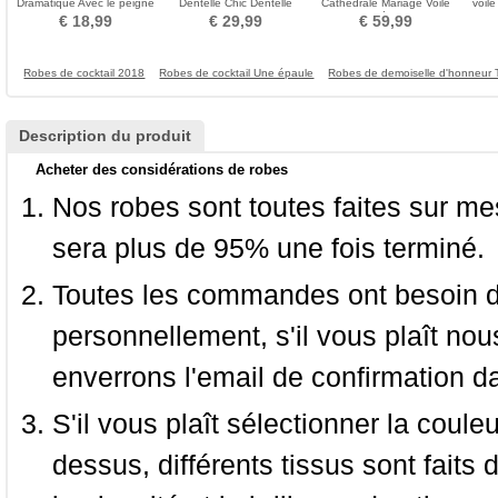
Dramatique Avec le peigne
Dentelle Chic Dentelle
Cathédrale Mariage Voile
voile
Tulle
Mariage Automne
Voile de Mariée Accessoires
photo
€ 18,99
€ 29,99
€ 59,99
de Mariage
de 
Robes de cocktail 2018
Robes de cocktail Une épaule
Robes de demoiselle d'honneur 
Description du produit
Acheter des considérations de robes
Nos robes sont toutes faites sur mes
sera plus de 95% une fois terminé.
Toutes les commandes ont besoin de
personnellement, s'il vous plaît nou
enverrons l'email de confirmation d
S'il vous plaît sélectionner la coule
dessus, différents tissus sont faits 