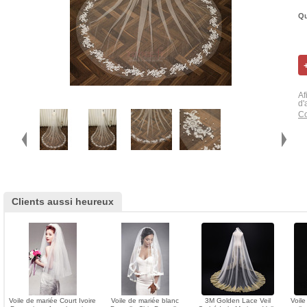
Qu
Af
d'
Co
Clients aussi heureux
Voile de mariée Court Ivoire
Voile de mariée blanc
3M Golden Lace Veil
Voil