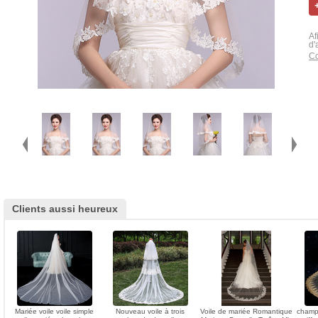
Af
d'
Co
Clients aussi heureux
Mariée voile voile simple
Nouveau voile à trois
Voile de mariée Romantique
champ