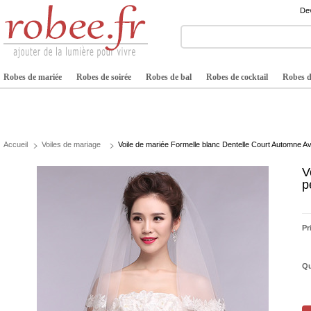
Dev
Robes de mariée
Robes de soirée
Robes de bal
Robes de cocktail
Robes de
Accueil
Voiles de mariage
Voile de mariée Formelle blanc Dentelle Court Automne Av
V
p
Pr
Qu