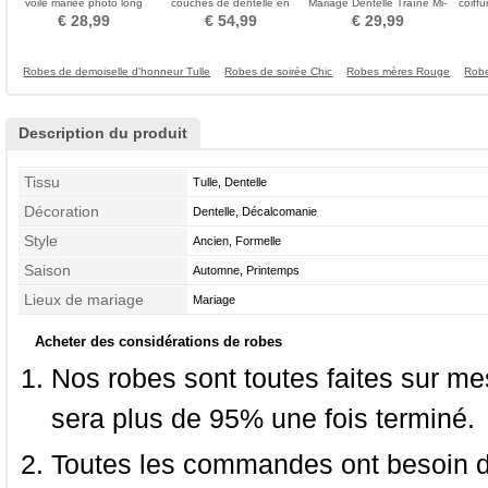
voile mariée photo long
couches de dentelle en
Mariage Dentelle Traîne Mi-
coiff
voile accessoires de
gros accessoires de
longue
€ 28,99
€ 54,99
€ 29,99
mariage
mariage voile de queue de
mariée
Robes de demoiselle d'honneur Tulle
Robes de soirée Chic
Robes mères Rouge
Robe
Description du produit
Tissu
Tulle, Dentelle
Décoration
Dentelle, Décalcomanie
Style
Ancien, Formelle
Saison
Automne, Printemps
Lieux de mariage
Mariage
Acheter des considérations de robes
Nos robes sont toutes faites sur mes
sera plus de 95% une fois terminé.
Toutes les commandes ont besoin de