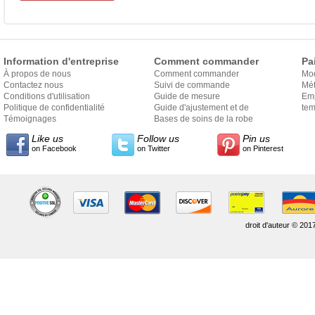
Information d'entreprise
Comment commander
Pa
À propos de nous
Comment commander
Mo
Contactez nous
Suivi de commande
Mét
Conditions d'utilisation
Guide de mesure
Em
Politique de confidentialité
Guide d'ajustement et de
exp
tem
Témoignages
style
Bases de soins de la robe
Like us
Follow us
Pin us
on Facebook
on Twitter
on Pinterest
droit d'auteur © 201