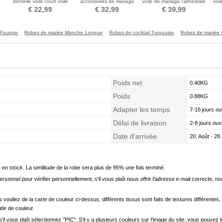
dentelle voile court voile
accessoires de mariage
voile de mariage cathédrale
voil
simple
luxe voile fait main mariée
voile voile voile de fleur
phot
€ 22,99
€ 32,99
€ 39,99
voile de mariage
de
r Pourpre
Robes de mariée Manche Longue
Robes de cocktail Turquoise
Robes de mariée
Poids net
0.40KG
Poids
0.88KG
Adapter les temps
7-15 jours ou
Délai de livraison
2-8 jours ouv
Date d'arrivée
20. Août - 28.
en stock. La similitude de la robe sera plus de 95% une fois terminé.
onnel pour vérifier personnellement, s'il vous plaît nous offrir l'adresse e-mail correcte, n
s vouliez de la carte de couleur ci-dessus, différents tissus sont faits de textures différentes, 
uide de couleur.
'il vous plaît sélectionnez "PIC" .S'il y a plusieurs couleurs sur l'image du site, vous pouv