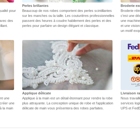
Perles brillantes
Broderie ex
ualité pour
Beaucoup de nos robes comportent des perles scintillantes
Broderie réin
sur les manches ou la taille. Les couturières professionnelles
c'est une dé
 avec des
passent des heures à coudre habilement des perles et des
une machine.
llant.
perles pour parfaire un design élégant et classique.
et une vision
un motif exq
Applique délicate
Livraison ra
ent une
Applique à la main est un détail étonnant pour rendre la robe
Nous travail
 créer une
plus attrayante. La conception unique de robe et l'application
services log
 à la main
délicate de main vous présentera des robes parfaites.
UPS et FedEX