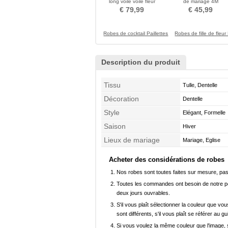
long voile voile fleur
de mariage 4M
€ 79,99
€ 45,99
Robes de cocktail Paillettes
Robes de fille de fleu
Description du produit
Tissu
Tulle, Dentelle
Décoration
Dentelle
Style
Elégant, Formelle
Saison
Hiver
Lieux de mariage
Mariage, Eglise
Acheter des considérations de robes
Nos robes sont toutes faites sur mesure, pas 
Toutes les commandes ont besoin de notre pers
deux jours ouvrables.
S'il vous plaît sélectionner la couleur que vou
sont différents, s'il vous plaît se référer au g
Si vous voulez la même couleur que l'image, s