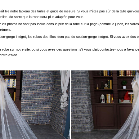
.
s plaît lire notre tableau des tailles et guide de mesure. Si vous n'êtes pas sûr de la taille qu
elles, de sorte que la robe sera plus adaptée pour vous.
les photos ne sont pas inclus dans le prix de la robe sur la page (comme le jupon, les voiles
arément.
ien-gorge intégré, les robes des filles n'ont pas de soutien-gorge intégré. Si vous avez des e
e robe sur notre site, ou si vous avez des questions, s'il vous plaît contactez-nous à l'avanc
entre d'aide.