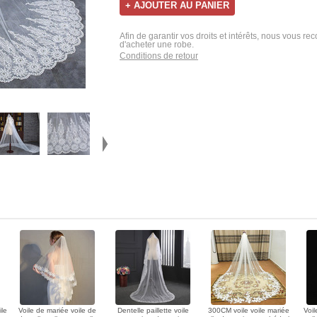
Afin de garantir vos droits et intérêts, nous vous r
d'acheter une robe.
Conditions de retour
ile
Voile de mariée voile de
Dentelle paillette voile
300CM voile voile mariée
Voil