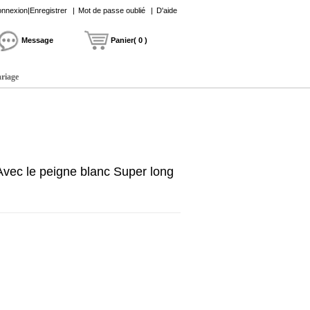
nnexion|Enregistrer
|
Mot de passe oublié
|
D'aide
Message
Panier( 0 )
ariage
Avec le peigne blanc Super long