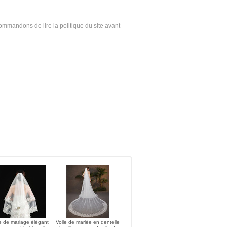
ecommandons de lire la politique du site avant
e de mariage élégant
Voile de mariée en dentelle