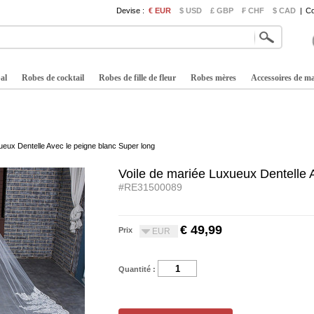
Devise :
€ EUR
$ USD
£ GBP
₣ CHF
$ CAD
|
Co
al
Robes de cocktail
Robes de fille de fleur
Robes mères
Accessoires de m
ueux Dentelle Avec le peigne blanc Super long
Voile de mariée Luxueux Dentelle 
#RE31500089
€ 49,99
Prix
EUR
Quantité :