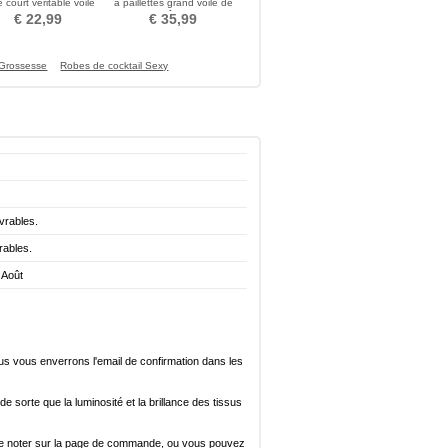
e court véritable voile
à paillettes grand voile de
o une couche de voile
mariage traînant 350CM
€ 22,99
€ 35,99
 mariée ivoire blanc
 Grossesse
Robes de cocktail Sexy
vrables.
rables.
 Août
ous vous enverrons l'email de confirmation dans les
de sorte que la luminosité et la brillance des tissus
ez le noter sur la page de commande, ou vous pouvez