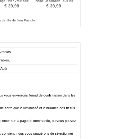
nge Hiver Vraie soie
Plaine Décoration Tous les
pagne De longueur
adultes
€ 39,99
€ 39,99
moyenne
 de fille de fleur Pas cher
vrables.
rables.
 Août
ous vous enverrons l'email de confirmation dans les
de sorte que la luminosité et la brillance des tissus
ez le noter sur la page de commande, ou vous pouvez
i vous convient, nous vous suggérons de sélectionner