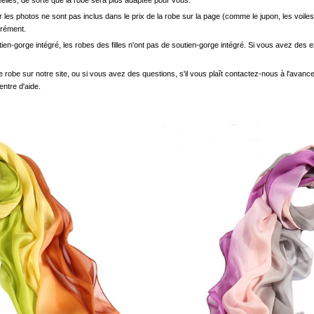
elles, de sorte que la robe sera plus adaptée pour vous.
les photos ne sont pas inclus dans le prix de la robe sur la page (comme le jupon, les voiles
arément.
ien-gorge intégré, les robes des filles n'ont pas de soutien-gorge intégré. Si vous avez des e
e robe sur notre site, ou si vous avez des questions, s'il vous plaît contactez-nous à l'avanc
entre d'aide.