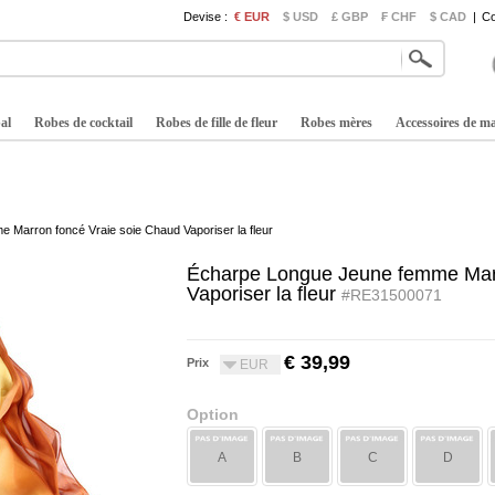
Devise :
€ EUR
$ USD
£ GBP
₣ CHF
$ CAD
|
Co
al
Robes de cocktail
Robes de fille de fleur
Robes mères
Accessoires de m
Marron foncé Vraie soie Chaud Vaporiser la fleur
Écharpe Longue Jeune femme Marr
Vaporiser la fleur
#RE31500071
€ 39,99
Prix
EUR
Option
A
B
C
D