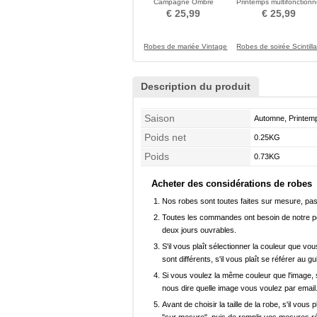
Campagne Ombre
Printemps multifonctionn
impression De longueur
Femmes Plaine
€ 25,99
€ 25,99
moyenne
Robes de mariée Vintage
Robes de soirée Scintilla
Description du produit
Saison
Automne, Printem
Poids net
0.25KG
Poids
0.73KG
Acheter des considérations de robes
Nos robes sont toutes faites sur mesure, pas 
Toutes les commandes ont besoin de notre pers
deux jours ouvrables.
S'il vous plaît sélectionner la couleur que vou
sont différents, s'il vous plaît se référer au g
Si vous voulez la même couleur que l'image, s
nous dire quelle image vous voulez par email
Avant de choisir la taille de la robe, s'il vou