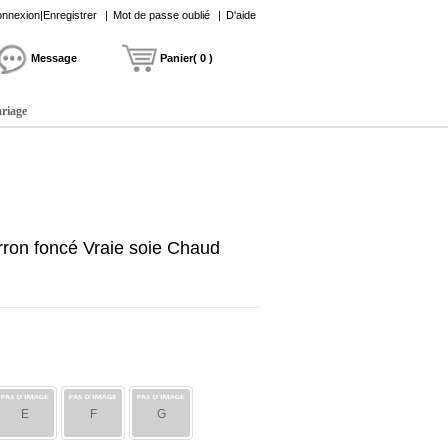
nnexion|Enregistrer
|
Mot de passe oublié
|
D'aide
Message
Panier( 0 )
ariage
on foncé Vraie soie Chaud
E
F
G