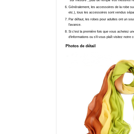
"sur mesure", puis de remplir vos mesures ré
Généralement, les accessoires de la robe sur 
etc.), tous les accessoires sont vendus sép
Par défaut, les robes pour adultes ont un sout
l'avance.
Si c'est la première fois que vous achetez un
d'informations ou s'il vous plaît visitez notre c
Photos de détail