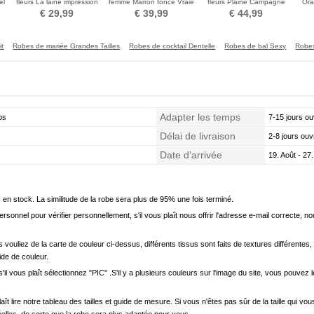
el
fleurs La laine impression
femme Marron foncé Vraie
fleurs Plaine Campagne
Ora
Kaki Allonger
soie Chaud Vaporiser la
Vaporiser la fleur
Cam
€ 29,99
€ 39,99
€ 44,99
fleur
it
Robes de mariée Grandes Tailles
Robes de cocktail Dentelle
Robes de bal Sexy
Robes
Adapter les temps
ps
7-15 jours ou
Délai de livraison
2-8 jours ouv
Date d'arrivée
19. Août - 27.
en stock. La similitude de la robe sera plus de 95% une fois terminé.
onnel pour vérifier personnellement, s'il vous plaît nous offrir l'adresse e-mail correcte, n
s vouliez de la carte de couleur ci-dessus, différents tissus sont faits de textures différentes, 
uide de couleur.
'il vous plaît sélectionnez "PIC" .S'il y a plusieurs couleurs sur l'image du site, vous pouv
.
s plaît lire notre tableau des tailles et guide de mesure. Si vous n'êtes pas sûr de la taille qu