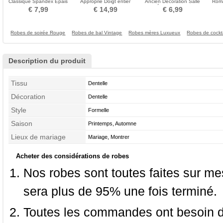
Classique Spandex Épais
Approprié Doigt entier
Ancien Décoration Salle
Roma
Froid Doigt entier Mariage
Vintage rouge
Épais Longue
De
€ 7,99
€ 14,99
€ 6,99
Robes de soirée Rouge
Robes de bal Vintage
Robes mères Luxueux
Robes de cockta
Description du produit
Tissu
Dentelle
Décoration
Dentelle
Style
Formelle
Saison
Printemps, Automne
Lieux de mariage
Mariage, Montrer
Acheter des considérations de robes
Nos robes sont toutes faites sur mes
sera plus de 95% une fois terminé.
Toutes les commandes ont besoin de