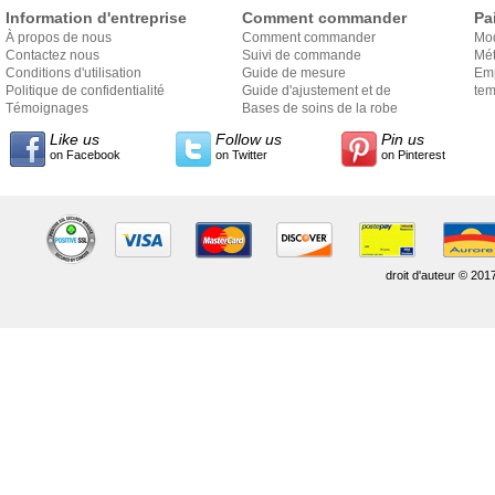
Information d'entreprise
Comment commander
Pa
À propos de nous
Comment commander
Mo
Contactez nous
Suivi de commande
Mét
Conditions d'utilisation
Guide de mesure
Em
Politique de confidentialité
Guide d'ajustement et de
exp
tem
Témoignages
style
Bases de soins de la robe
Like us
Follow us
Pin us
on Facebook
on Twitter
on Pinterest
droit d'auteur © 201