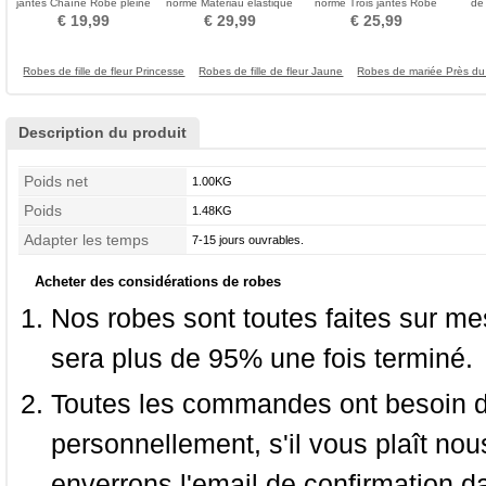
jantes Chaîne Robe pleine
norme Matériau élastique
norme Trois jantes Robe
de
Nouveau style
Fort net Robe pleine
pleine Coupe de dentelle
Taf
€ 19,99
€ 29,99
€ 25,99
Robes de fille de fleur Princesse
Robes de fille de fleur Jaune
Robes de mariée Près du
Description du produit
Poids net
1.00KG
Poids
1.48KG
Adapter les temps
7-15 jours ouvrables.
Acheter des considérations de robes
Nos robes sont toutes faites sur mes
sera plus de 95% une fois terminé.
Toutes les commandes ont besoin de
personnellement, s'il vous plaît nou
enverrons l'email de confirmation d