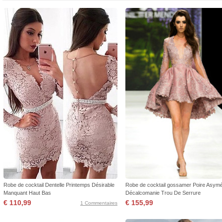
Robe de cocktail Dentelle Printemps Désirable
Robe de cocktail gossamer Poire Asymé
Manquant Haut Bas
Décalcomanie Trou De Serrure
€ 110,99
€ 155,99
1 Commentaires