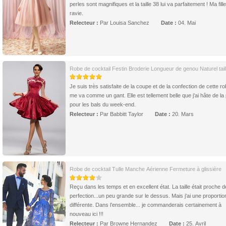
perles sont magnifiques et la taille 38 lui va parfaitement ! Ma fill
ravie.
Relecteur :
Par Louisa Sanchez
Date :
04. Mai
Robe de cocktail Festin Broderie Longueur de genou Naturel tail
Je suis très satisfaite de la coupe et de la confection de cette ro
me va comme un gant. Elle est tellement belle que j'ai hâte de la 
pour les bals du week-end.
Relecteur :
Par Babbitt Taylor
Date :
20. Mars
Robe de cocktail Tulle Manche Aérienne Fermeture à glissière
Reçu dans les temps et en excellent état. La taille était proche d
perfection...un peu grande sur le dessus. Mais j'ai une proportio
différente. Dans l’ensemble... je commanderais certainement à
nouveau ici !!!
Relecteur :
Par Browne Hernandez
Date :
25. Avril