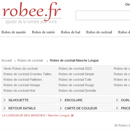
Dev
Robes de mariée
Robes de soirée
Robes de bal
Robes de cocktail
Robes de
Accueil
Robes de cocktail
Robes de cocktail Manche Longue
Vente Robes de cocktail
Robes de cocktail 2023
Robes de c
Robes de cocktail Grandes Tailles
Robes de cocktail Simple
Robes de c
Robes de cocktail Paillettes
Robes de cocktail Tulle
Robes de c
Robes de cocktail Vintage
Robes de cocktail Rouge
Robes de co
Robes de cocktail Noir
Robes de cocktail Dentelle
SILHOUETTE
ENCOLURE
OURL
RETOUR DéTAILS
CARTE DE COULEUR
PRIC
LA LONGUEUR DES MANCHES / Manche Longue
38 Robes t