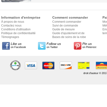
Information d'entreprise
Comment commander
Pa
À propos de nous
Comment commander
Mo
Contactez nous
Suivi de commande
Mét
Conditions d'utilisation
Guide de mesure
Em
Politique de confidentialité
Guide d'ajustement et de
exp
tem
Témoignages
style
Bases de soins de la robe
Like us
Follow us
Pin us
on Facebook
on Twitter
on Pinterest
droit d'auteur © 201