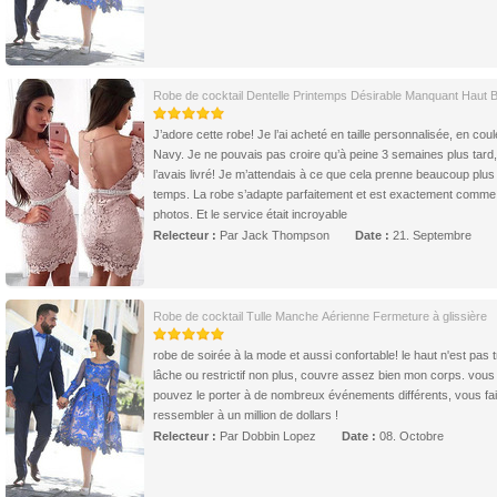
Robe de cocktail Dentelle Printemps Désirable Manquant Haut 
J’adore cette robe! Je l’ai acheté en taille personnalisée, en cou
Navy. Je ne pouvais pas croire qu’à peine 3 semaines plus tard,
l’avais livré! Je m’attendais à ce que cela prenne beaucoup plus
temps. La robe s’adapte parfaitement et est exactement comme
photos. Et le service était incroyable
Relecteur :
Par Jack Thompson
Date :
21. Septembre
Robe de cocktail Tulle Manche Aérienne Fermeture à glissière
robe de soirée à la mode et aussi confortable! le haut n'est pas 
lâche ou restrictif non plus, couvre assez bien mon corps. vous
pouvez le porter à de nombreux événements différents, vous fai
ressembler à un million de dollars !
Relecteur :
Par Dobbin Lopez
Date :
08. Octobre