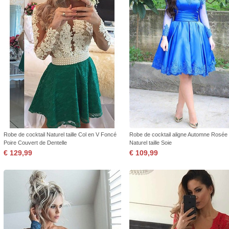
Robe de cocktail Naturel taille Col en V Foncé
Robe de cocktail aligne Automne Rosée
Poire Couvert de Dentelle
Naturel taille Soie
€ 129,99
€ 109,99