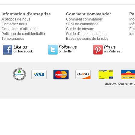
Information d'entreprise
Comment commander
Pa
À propos de nous
Comment commander
Mo
Contactez nous
Suivi de commande
Mét
Conditions d'utilisation
Guide de mesure
Em
Politique de confidentialité
Guide d'ajustement et de
exp
tem
Témoignages
style
Bases de soins de la robe
Like us
Follow us
Pin us
on Facebook
on Twitter
on Pinterest
droit d'auteur © 201