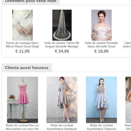
Ornement pour cette robe
Gants de mariage blanc
Voile de mariée Traîne Mi-
Voile de mariée Formelle
Libe
Mince Fleurs Court Doigt
longue Dentelle Mariage
blanc Dentelle Court
violet
entier Epurée
Longue Dramatique
Automne Avec le peigne
Gros
€ 11,99
€ 34,99
€ 18,99
Clients aussi heureux
Robe de cocktail Dos nu
Robe de cocktail
Robe de cocktail
Robe
Mousseline col coeur Mi-
Asymétrique Appliquer
Asymétrique Organza
Déc