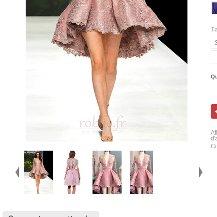
Ta
Qu
Af
d'
Co