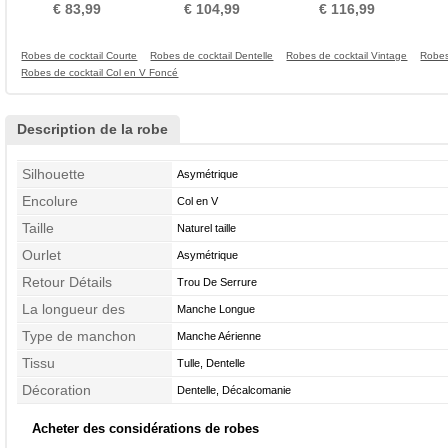
longues Poire
Printemps Dentelle Dos nu
Scintillait Corsage Avec
€ 83,99
€ 104,99
€ 116,99
Bijoux
Robes de cocktail Courte
Robes de cocktail Dentelle
Robes de cocktail Vintage
Robes
Robes de cocktail Col en V Foncé
Description de la robe
Silhouette
Asymétrique
Encolure
Col en V
Taille
Naturel taille
Ourlet
Asymétrique
Retour Détails
Trou De Serrure
La longueur des
Manche Longue
manches
Type de manchon
Manche Aérienne
Tissu
Tulle, Dentelle
Décoration
Dentelle, Décalcomanie
Acheter des considérations de robes