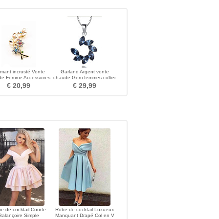
mant incrusté Vente
Garland Argent vente
de Femme Accessoires
chaude Gem femmes collier
he Feuille de Cristal
et pendentif
€ 20,99
€ 29,99
e de cocktail Courte
Robe de cocktail Luxueux
Balançoire Simple
Manquant Drapé Col en V