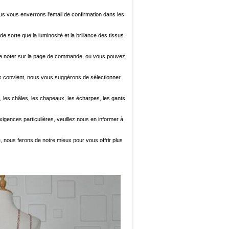
ous vous enverrons l'email de confirmation dans les
de sorte que la luminosité et la brillance des tissus
ez le noter sur la page de commande, ou vous pouvez
i vous convient, nous vous suggérons de sélectionner
, les châles, les chapeaux, les écharpes, les gants
xigences particulières, veuillez nous en informer à
e, nous ferons de notre mieux pour vous offrir plus