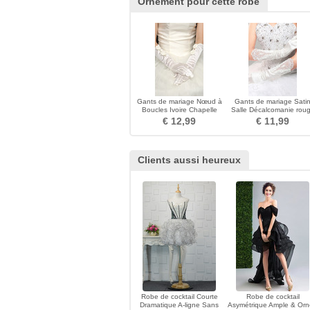
Ornement pour cette robe
Gants de mariage Nœud à
Gants de mariage Sati
Boucles Ivoire Chapelle
Salle Décalcomanie rou
Spandex Longue
Doigt entier
€ 12,99
€ 11,99
Clients aussi heureux
Robe de cocktail Courte
Robe de cocktail
Dramatique A-ligne Sans
Asymétrique Ample & Or