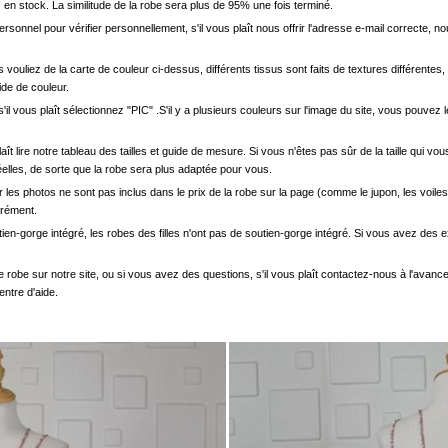
en stock. La similitude de la robe sera plus de 95% une fois terminé.
onnel pour vérifier personnellement, s'il vous plaît nous offrir l'adresse e-mail correcte, n
s vouliez de la carte de couleur ci-dessus, différents tissus sont faits de textures différentes, 
uide de couleur.
'il vous plaît sélectionnez "PIC" .S'il y a plusieurs couleurs sur l'image du site, vous pouv
.
s plaît lire notre tableau des tailles et guide de mesure. Si vous n'êtes pas sûr de la taille qu
elles, de sorte que la robe sera plus adaptée pour vous.
les photos ne sont pas inclus dans le prix de la robe sur la page (comme le jupon, les voiles
arément.
ien-gorge intégré, les robes des filles n'ont pas de soutien-gorge intégré. Si vous avez des e
e robe sur notre site, ou si vous avez des questions, s'il vous plaît contactez-nous à l'avanc
entre d'aide.