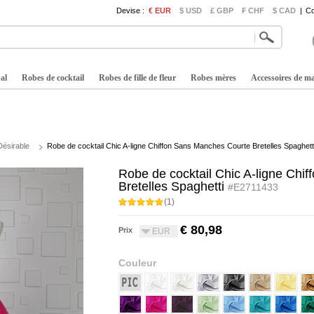
Devise :
€ EUR
$ USD
£ GBP
₣ CHF
$ CAD
|
Co
al
Robes de cocktail
Robes de fille de fleur
Robes mères
Accessoires de m
Désirable
Robe de cocktail Chic A-ligne Chiffon Sans Manches Courte Bretelles Spaghett
Robe de cocktail Chic A-ligne Chi
Bretelles Spaghetti
#E2711433
(1)
€ 80,98
Prix
EUR
Couleur