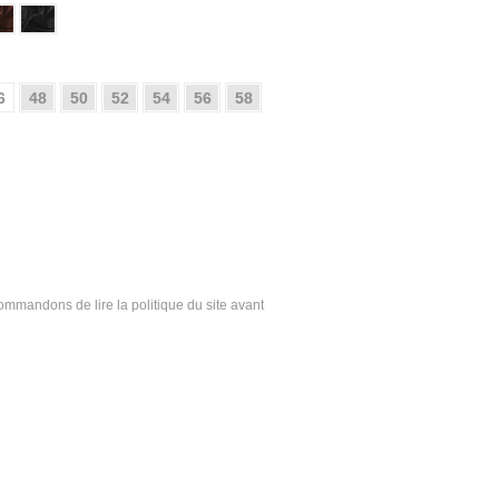
6
48
50
52
54
56
58
ecommandons de lire la politique du site avant