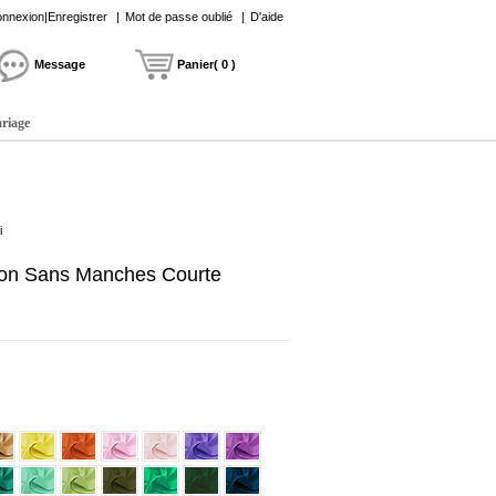
nnexion|Enregistrer
|
Mot de passe oublié
|
D'aide
Message
Panier( 0 )
ariage
i
ffon Sans Manches Courte