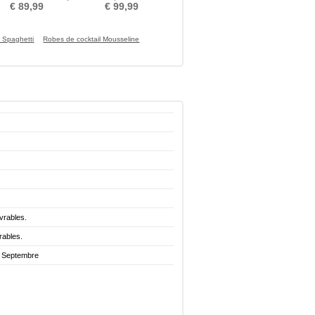
uant Automne Drapé
Foncé Automne
€ 89,99
€ 99,99
s Spaghetti
Robes de cocktail Mousseline
vrables.
rables.
. Septembre