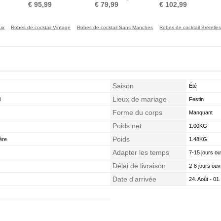
Longueur Mollet
shirt Laçage Norme Elégant
Manche Aérienne
Manq
€ 95,99
€ 79,99
€ 102,99
ux
Robes de cocktail Vintage
Robes de cocktail Sans Manches
Robes de cocktail Bretelle
Saison
Été
Lieux de mariage
i
Festin
Forme du corps
Manquant
Poids net
1.00KG
Poids
ère
1.48KG
Adapter les temps
7-15 jours ou
Délai de livraison
2-8 jours ouv
Date d'arrivée
24. Août - 01