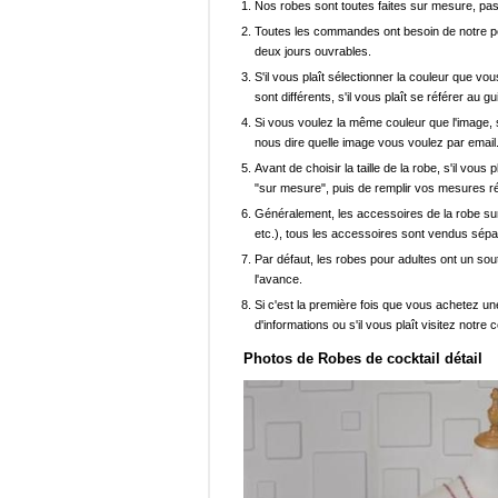
Nos robes sont toutes faites sur mesure, pas 
Toutes les commandes ont besoin de notre pers
deux jours ouvrables.
S'il vous plaît sélectionner la couleur que vou
sont différents, s'il vous plaît se référer au g
Si vous voulez la même couleur que l'image, s
nous dire quelle image vous voulez par email
Avant de choisir la taille de la robe, s'il vou
"sur mesure", puis de remplir vos mesures ré
Généralement, les accessoires de la robe sur 
etc.), tous les accessoires sont vendus sép
Par défaut, les robes pour adultes ont un sout
l'avance.
Si c'est la première fois que vous achetez un
d'informations ou s'il vous plaît visitez notre c
Photos de Robes de cocktail détail