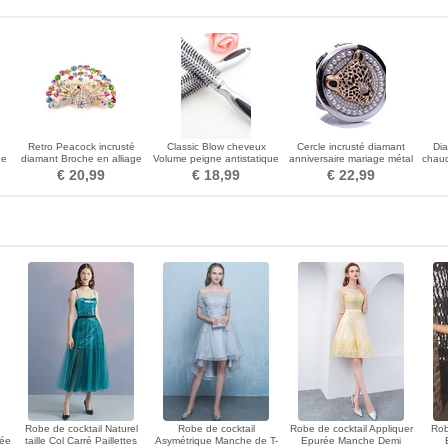
n
Retro Peacock incrusté
Classic Blow cheveux
Cercle incrusté diamant
Dia
ge
diamant Broche en alliage
Volume peigne antistatique
anniversaire mariage métal
chau
animal
en plastique petit miroir et
pliage petit miroir et peigne
Broc
€ 20,99
€ 18,99
€ 22,99
peigne
Robe de cocktail Naturel
Robe de cocktail
Robe de cocktail Appliquer
Rob
née
taille Col Carré Paillettes
Asymétrique Manche de T-
Epurée Manche Demi