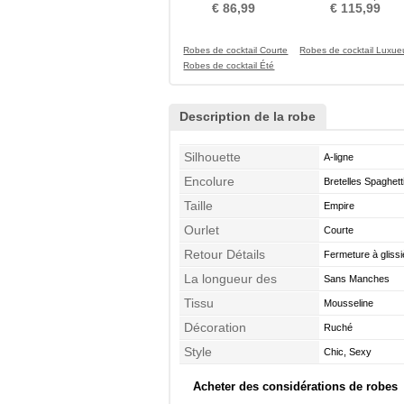
Manches gossamer
Organza Asymétrique
€ 86,99
€ 115,99
Robes de cocktail Courte
Robes de cocktail Luxue
Robes de cocktail Été
Description de la robe
Silhouette
A-ligne
Encolure
Bretelles Spaghett
Taille
Empire
Ourlet
Courte
Retour Détails
Fermeture à glissi
La longueur des
Sans Manches
manches
Tissu
Mousseline
Décoration
Ruché
Style
Chic, Sexy
Acheter des considérations de robes