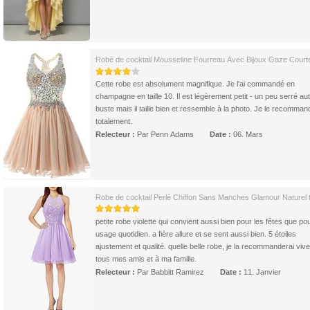
Robe de cocktail Mousseline Fourreau Avec Bijoux Gaze Court
Cette robe est absolument magnifique. Je l'ai commandé en
champagne en taille 10. Il est légèrement petit - un peu serré au
buste mais il taille bien et ressemble à la photo. Je le recomman
totalement.
Relecteur :
Par Penn Adams
Date :
06. Mars
Robe de cocktail Perlé Chiffon Sans Manches Glamour Naturel ta
petite robe violette qui convient aussi bien pour les fêtes que po
usage quotidien. a fière allure et se sent aussi bien. 5 étoiles
ajustement et qualité. quelle belle robe, je la recommanderai viv
tous mes amis et à ma famille.
Relecteur :
Par Babbitt Ramirez
Date :
11. Janvier