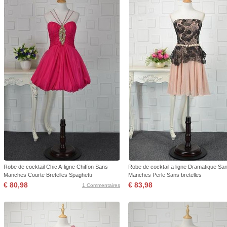
Robe de cocktail Chic A-ligne Chiffon Sans
Robe de cocktail a ligne Dramatique Sa
Manches Courte Bretelles Spaghetti
Manches Perle Sans bretelles
€ 80,98
€ 83,98
1 Commentaires