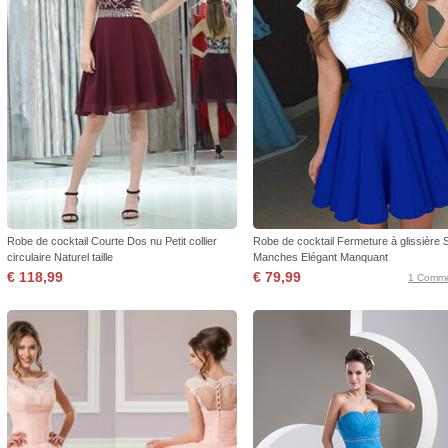
Robe de cocktail Courte Dos nu Petit collier
Robe de cocktail Fermeture à glissière 
circulaire Naturel taille
Manches Elégant Manquant
€ 118,99
€ 79,99
1 Comme