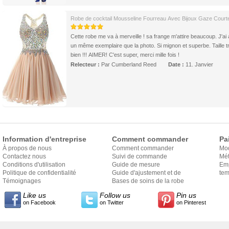
Robe de cocktail Mousseline Fourreau Avec Bijoux Gaze Court
Cette robe me va à merveille ! sa frange m'attire beaucoup. J'ai
un même exemplaire que la photo. Si mignon et superbe. Taille t
bien !!! AIMER! C'est super, merci mille fois !
Relecteur :
Par Cumberland Reed
Date :
11. Janvier
Information d'entreprise
Comment commander
Pa
À propos de nous
Comment commander
Mo
Contactez nous
Suivi de commande
Mét
Conditions d'utilisation
Guide de mesure
Em
Politique de confidentialité
Guide d'ajustement et de
exp
tem
Témoignages
style
Bases de soins de la robe
Like us
Follow us
Pin us
on Facebook
on Twitter
on Pinterest