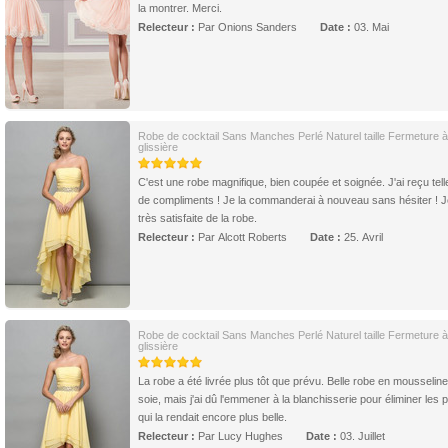
la montrer. Merci.
Relecteur :
Par Onions Sanders
Date :
03. Mai
Robe de cocktail Sans Manches Perlé Naturel taille Fermeture à
glissière
C'est une robe magnifique, bien coupée et soignée. J'ai reçu tel
de compliments ! Je la commanderai à nouveau sans hésiter ! J
très satisfaite de la robe.
Relecteur :
Par Alcott Roberts
Date :
25. Avril
Robe de cocktail Sans Manches Perlé Naturel taille Fermeture à
glissière
La robe a été livrée plus tôt que prévu. Belle robe en mousselin
soie, mais j'ai dû l'emmener à la blanchisserie pour éliminer les p
qui la rendait encore plus belle.
Relecteur :
Par Lucy Hughes
Date :
03. Juillet