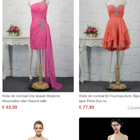
Robe de cocktail Une épaule Moderne
Robe de cocktail fin Fourreau Avec Bijo
Mousseline rider Naturel taille
ligne Perle Dos nu
€ 83,99
€ 77,99
1 Comme