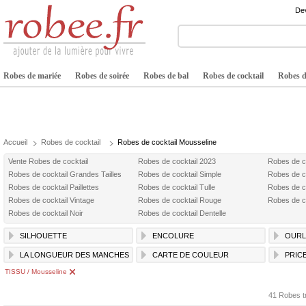
Dev
Robes de mariée
Robes de soirée
Robes de bal
Robes de cocktail
Robes de
Accueil
Robes de cocktail
Robes de cocktail Mousseline
Vente Robes de cocktail
Robes de cocktail 2023
Robes de c
Robes de cocktail Grandes Tailles
Robes de cocktail Simple
Robes de c
Robes de cocktail Paillettes
Robes de cocktail Tulle
Robes de c
Robes de cocktail Vintage
Robes de cocktail Rouge
Robes de co
Robes de cocktail Noir
Robes de cocktail Dentelle
SILHOUETTE
ENCOLURE
OURL
LA LONGUEUR DES MANCHES
CARTE DE COULEUR
PRIC
TISSU / Mousseline
41 Robes t