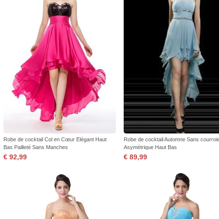
Robe de cocktail Col en Cœur Elégant Haut
Robe de cocktail Automne Sans courroi
Bas Pailleté Sans Manches
Asymétrique Haut Bas
€ 92,99
€ 89,99