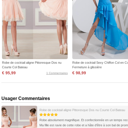
Robe de cocktail aligne Pittoresque Dos nu
Robe de cocktail Sexy Chiffon Col en 
Courte Col Bateau
Fermeture à glissière
€ 95,99
€ 98,99
1 Commentaires
Usager Commentaires
Robe de cocktail aligne Pittoresque Dos nu Courte Col Bateau
Robe absolument magnifique. Et confectionnée en un temps rec
Ma fille est ravie de cette robe et a hâte d'être à son bal de pro