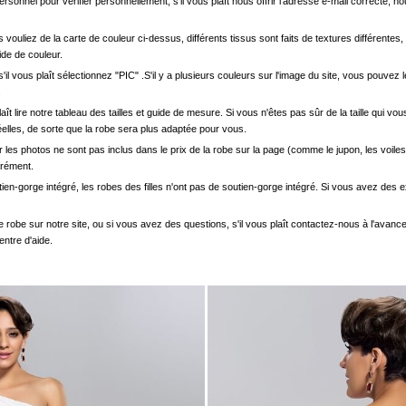
onnel pour vérifier personnellement, s'il vous plaît nous offrir l'adresse e-mail correcte, n
s vouliez de la carte de couleur ci-dessus, différents tissus sont faits de textures différentes, 
uide de couleur.
'il vous plaît sélectionnez "PIC" .S'il y a plusieurs couleurs sur l'image du site, vous pouv
.
s plaît lire notre tableau des tailles et guide de mesure. Si vous n'êtes pas sûr de la taille qu
elles, de sorte que la robe sera plus adaptée pour vous.
les photos ne sont pas inclus dans le prix de la robe sur la page (comme le jupon, les voiles
arément.
ien-gorge intégré, les robes des filles n'ont pas de soutien-gorge intégré. Si vous avez des e
e robe sur notre site, ou si vous avez des questions, s'il vous plaît contactez-nous à l'avanc
entre d'aide.