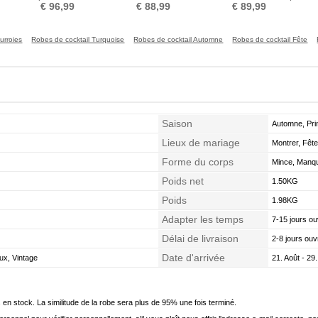
glissière Longueur de
Naturel taille
Manquant Automne Drapé
S
€ 96,99
€ 88,99
€ 89,99
genou
urroies
Robes de cocktail Turquoise
Robes de cocktail Automne
Robes de cocktail Fête
Saison
Automne, Pri
Lieux de mariage
Montrer, Fête
Forme du corps
Mince, Manq
Poids net
1.50KG
Poids
1.98KG
Adapter les temps
7-15 jours ou
Délai de livraison
2-8 jours ouv
Date d'arrivée
ux, Vintage
21. Août - 29.
en stock. La similitude de la robe sera plus de 95% une fois terminé.