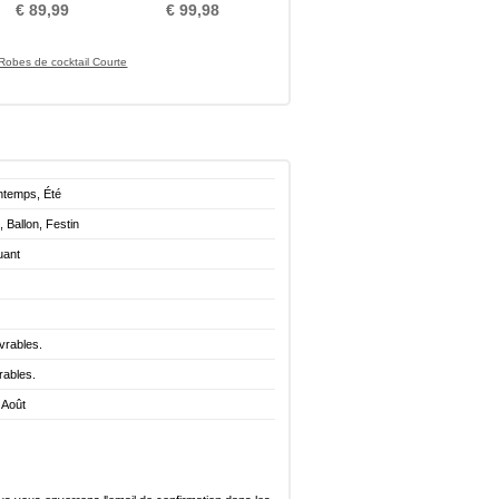
oie Sans Manches
Mancheron
€ 89,99
€ 99,98
Robes de cocktail Courte
ntemps, Été
, Ballon, Festin
uant
vrables.
rables.
 Août