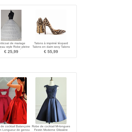
tticoat de mariage
Talons à imprimé léopard
eau style Robe pleine
Talons en daim sexy Talons
évelopper Chaîne
de banquet de mariage
€ 25,99
€ 55,99
de cocktail Balançoire
Robe de cocktail Mi-longues
on Longueur de genou
Festin Moderne Glissière