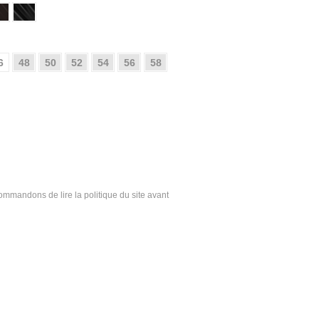
6
48
50
52
54
56
58
ecommandons de lire la politique du site avant