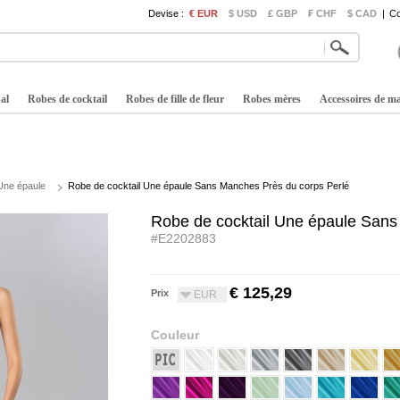
Devise :
€ EUR
$ USD
£ GBP
₣ CHF
$ CAD
|
Co
al
Robes de cocktail
Robes de fille de fleur
Robes mères
Accessoires de m
Une épaule
Robe de cocktail Une épaule Sans Manches Près du corps Perlé
Robe de cocktail Une épaule Sans
#E2202883
€ 125,29
Prix
EUR
Couleur