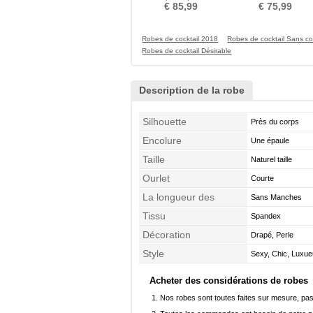
à glissière
Ballon A-ligne Luxueux
€ 85,99
€ 75,99
Robes de cocktail 2018
Robes de cocktail Sans co
Robes de cocktail Désirable
Description de la robe
Silhouette
Près du corps
Encolure
Une épaule
Taille
Naturel taille
Ourlet
Courte
La longueur des
Sans Manches
manches
Tissu
Spandex
Décoration
Drapé, Perle
Style
Sexy, Chic, Luxue
Acheter des considérations de robes
Nos robes sont toutes faites sur mesure, pas 