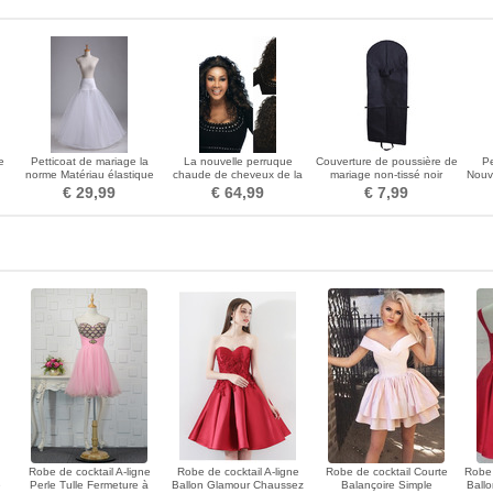
e
Petticoat de mariage la
La nouvelle perruque
Couverture de poussière de
Pe
norme Matériau élastique
chaude de cheveux de la
mariage non-tissé noir
Nouv
r
Fort net Robe pleine
mode WIG Afrique Cathy AD
grande couverture de
D
€ 29,99
€ 64,99
€ 7,99
longue
poussière de mariage
pliable
Robe de cocktail A-ligne
Robe de cocktail A-ligne
Robe de cocktail Courte
Robe 
e
Perle Tulle Fermeture à
Ballon Glamour Chaussez
Balançoire Simple
Ball