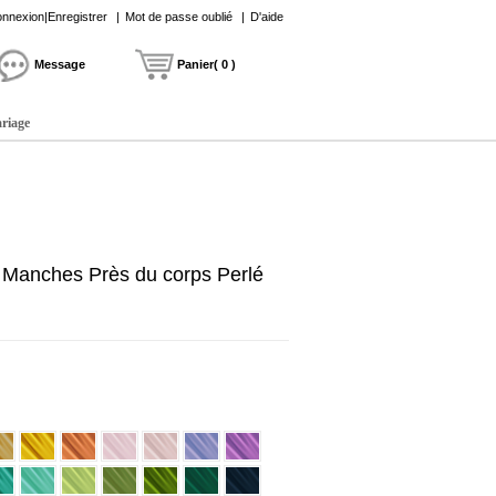
nnexion|Enregistrer
|
Mot de passe oublié
|
D'aide
Message
Panier( 0 )
ariage
 Manches Près du corps Perlé