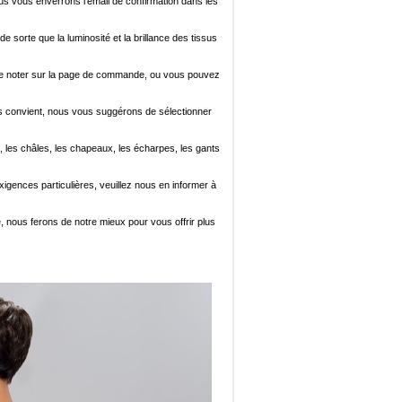
ous vous enverrons l'email de confirmation dans les
de sorte que la luminosité et la brillance des tissus
ez le noter sur la page de commande, ou vous pouvez
i vous convient, nous vous suggérons de sélectionner
, les châles, les chapeaux, les écharpes, les gants
xigences particulières, veuillez nous en informer à
e, nous ferons de notre mieux pour vous offrir plus