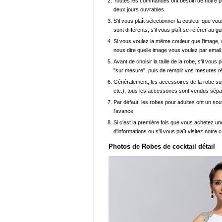
Toutes les commandes ont besoin de notre pers
deux jours ouvrables.
S'il vous plaît sélectionner la couleur que vou
sont différents, s'il vous plaît se référer au g
Si vous voulez la même couleur que l'image, s
nous dire quelle image vous voulez par email
Avant de choisir la taille de la robe, s'il vou
"sur mesure", puis de remplir vos mesures ré
Généralement, les accessoires de la robe sur 
etc.), tous les accessoires sont vendus sép
Par défaut, les robes pour adultes ont un sout
l'avance.
Si c'est la première fois que vous achetez un
d'informations ou s'il vous plaît visitez notre c
Photos de Robes de cocktail détail