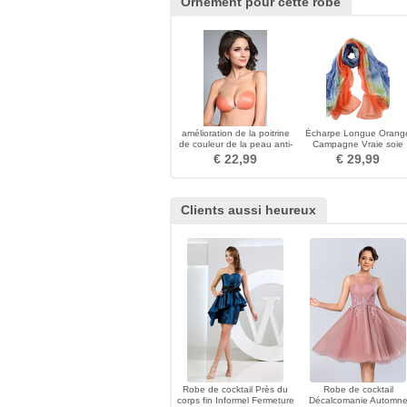
Ornement pour cette robe
amélioration de la poitrine
Écharpe Longue Orang
de couleur de la peau anti-
Campagne Vraie soie
soutien-gorge invisible
Ombre Vaporiser la fleu
€ 22,99
€ 29,99
recueilli Stealth Invisible
Clients aussi heureux
Robe de cocktail Près du
Robe de cocktail
corps fin Informel Fermeture
Décalcomanie Automn