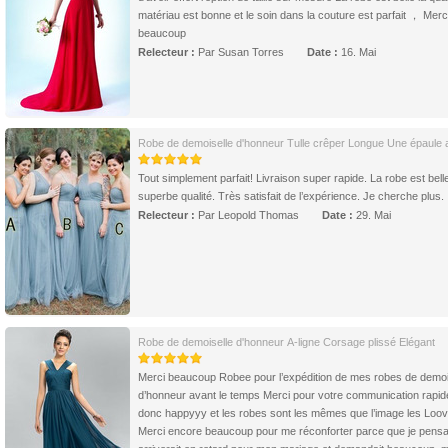
matériau est bonne et le soin dans la couture est parfait ， Merc
beaucoup
Relecteur :
Par Susan Torres
Date :
16. Mai
Robe de demoiselle d'honneur Tulle crêper Longue Une épaule a
Tout simplement parfait! Livraison super rapide. La robe est bell
superbe qualité. Très satisfait de l’expérience. Je cherche plus.
Relecteur :
Par Leopold Thomas
Date :
29. Mai
Robe de demoiselle d'honneur A-ligne Corsage plissé Elégant
Merci beaucoup Robee pour l’expédition de mes robes de demoi
d’honneur avant le temps Merci pour votre communication rapid
donc happyyy et les robes sont les mêmes que l’image les Loov
Merci encore beaucoup pour me réconforter parce que je pensais