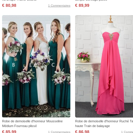
€ 80,98
€ 89,99
1 Commentaires
Robe de demoiselle d'honneur Mousseline
Robe de demoiselle d'honneur Ruché Tai
Médium Fourreau plissé
haute Train de balayage
€ 85,99
€ 86,98
1 Commentaires
1 Comme