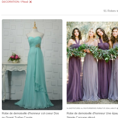
DéCORATION / Plissé
91 Robes t
Robe de demoiselle d'honneur col coeur Dos
Robe de demoiselle d'honneur Une épau
nu Drapé Traîne Courte
Simple Corsage plissé