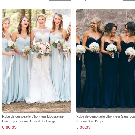
Robe de demoiselle d'honneur Mousseline
Robe de demoiselle d'honneur Sans cou
Printemps Elégant Train de balayage
Dos nu Soie Drapé
€ 80,99
€ 98,99