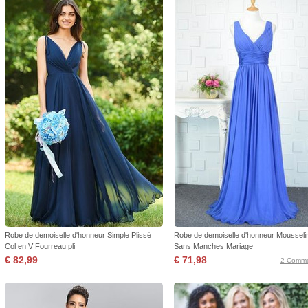
Robe de demoiselle d'honneur Simple Plissé
Robe de demoiselle d'honneur Mousseli
Col en V Fourreau pli
Sans Manches Mariage
€ 82,99
€ 71,98
2 Comme