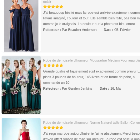
éclair
J'ai beaucoup hésité mais la robe est arrivée exactement comm
l'avais imaginé, couleur et tout. Elle semble bien faite, pas bon 
comme je le craignais. La couleur sur la photo est bleu encre
Relecteur :
Par Beaufort Anderson
Date :
05. Février
Robe de demoiselle d'honneur Mousseline Médium Fourreau pli
Grande qualité et l'ajustement était exactement comme prévu! E
pieds 3 pouces de hauteur, 145 livres et en forme de poire, a
commandé un 10.
Relecteur :
Par Garden Jenkins
Date :
16. Mai
Robe de demoiselle d'honneur Norme Naturel taille Ballon Col 
J'ai reçu ma robe aujourd'hui et je l'aime absolument Merci bea
d'avoir offert l'option de taille sur mesure La robe est belle la qua