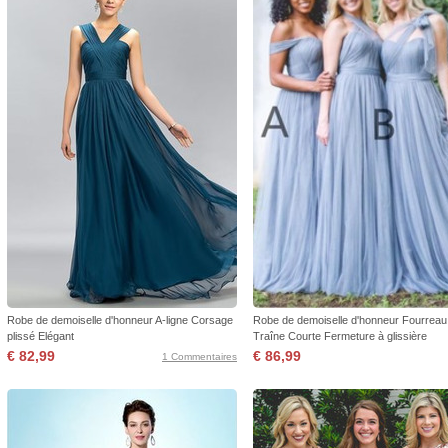
Robe de demoiselle d'honneur A-ligne Corsage
Robe de demoiselle d'honneur Fourreau 
plissé Elégant
Traîne Courte Fermeture à glissière
€ 82,99
€ 86,99
1 Commentaires