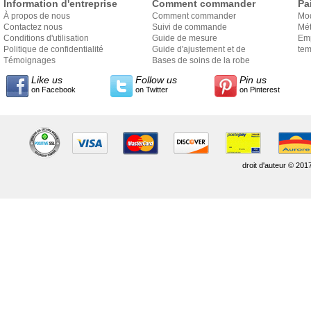
Information d'entreprise
Comment commander
Pa
À propos de nous
Comment commander
Mo
Contactez nous
Suivi de commande
Mét
Conditions d'utilisation
Guide de mesure
Em
Politique de confidentialité
Guide d'ajustement et de
exp
tem
Témoignages
style
Bases de soins de la robe
Like us
Follow us
Pin us
on Facebook
on Twitter
on Pinterest
droit d'auteur © 201