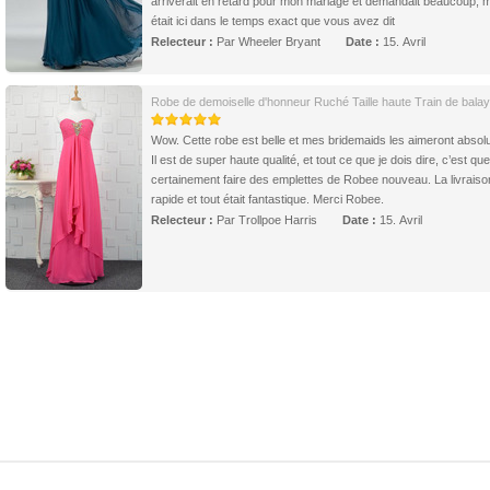
arriverait en retard pour mon mariage et demandait beaucoup, ma
était ici dans le temps exact que vous avez dit
Relecteur :
Par Wheeler Bryant
Date :
15. Avril
Robe de demoiselle d'honneur Ruché Taille haute Train de bala
Wow. Cette robe est belle et mes bridemaids les aimeront absol
Il est de super haute qualité, et tout ce que je dois dire, c’est que
certainement faire des emplettes de Robee nouveau. La livraison
rapide et tout était fantastique. Merci Robee.
Relecteur :
Par Trollpoe Harris
Date :
15. Avril