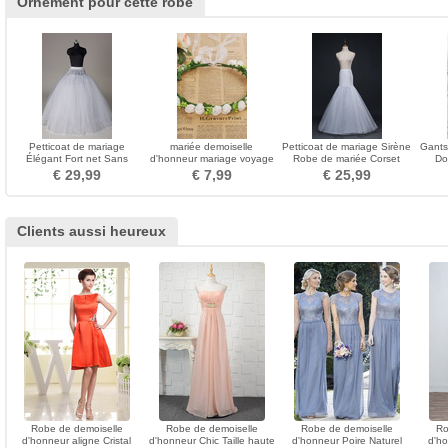
Ornement pour cette robe
Petticoat de mariage
mariée demoiselle
Petticoat de mariage Sirène
Gants
Élégant Fort net Sans
d'honneur mariage voyage
Robe de mariée Corset
Do
cadre Robe pleine
dentelle photographie
Jantes simples
Bou
€ 29,99
€ 7,99
€ 25,99
ornement pour enfants
doux princesse
Clients aussi heureux
Robe de demoiselle
Robe de demoiselle
Robe de demoiselle
Ro
d'honneur aligne Cristal
d'honneur Chic Taille haute
d'honneur Poire Naturel
d'ho