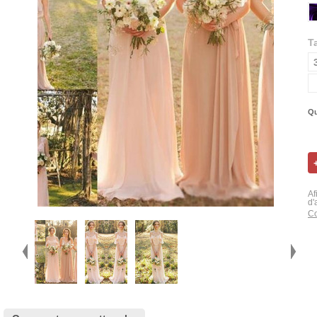
Ta
Qu
Af
d'
Co