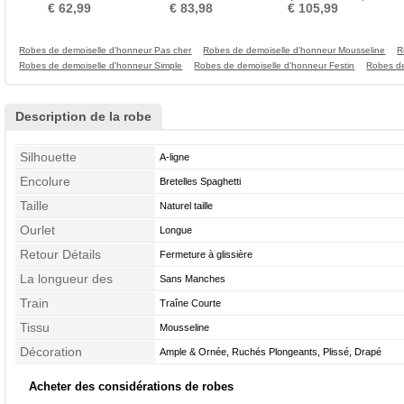
Longueur de genou
Fourreau pli Mousseline
taille Elégant Fermeture à
Epur
€ 62,99
€ 83,98
€ 105,99
glissière
Robes de demoiselle d'honneur Pas cher
Robes de demoiselle d'honneur Mousseline
R
Robes de demoiselle d'honneur Simple
Robes de demoiselle d'honneur Festin
Robes de
Description de la robe
Silhouette
A-ligne
Encolure
Bretelles Spaghetti
Taille
Naturel taille
Ourlet
Longue
Retour Détails
Fermeture à glissière
La longueur des
Sans Manches
manches
Train
Traîne Courte
Tissu
Mousseline
Décoration
Ample & Ornée, Ruchés Plongeants, Plissé, Drapé
Acheter des considérations de robes