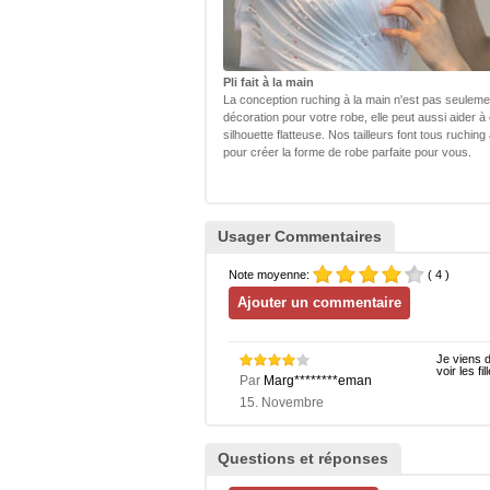
Pli fait à la main
La conception ruching à la main n'est pas seulem
décoration pour votre robe, elle peut aussi aider à
silhouette flatteuse. Nos tailleurs font tous ruching
pour créer la forme de robe parfaite pour vous.
Usager Commentaires
Note moyenne:
( 4 )
Je viens d
voir les fi
Par
Marg********eman
15. Novembre
Questions et réponses