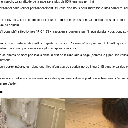
en stock. La similitude de la robe sera plus de 95% une fois terminé.
onnel pour vérifier personnellement, s'il vous plaît nous offrir l'adresse e-mail correcte, n
s vouliez de la carte de couleur ci-dessus, différents tissus sont faits de textures différentes, 
uide de couleur.
'il vous plaît sélectionnez "PIC" .S'il y a plusieurs couleurs sur l'image du site, vous pouv
.
s plaît lire notre tableau des tailles et guide de mesure. Si vous n'êtes pas sûr de la taille qu
elles, de sorte que la robe sera plus adaptée pour vous.
les photos ne sont pas inclus dans le prix de la robe sur la page (comme le jupon, les voiles
arément.
ien-gorge intégré, les robes des filles n'ont pas de soutien-gorge intégré. Si vous avez des e
e robe sur notre site, ou si vous avez des questions, s'il vous plaît contactez-nous à l'avanc
entre d'aide.
il