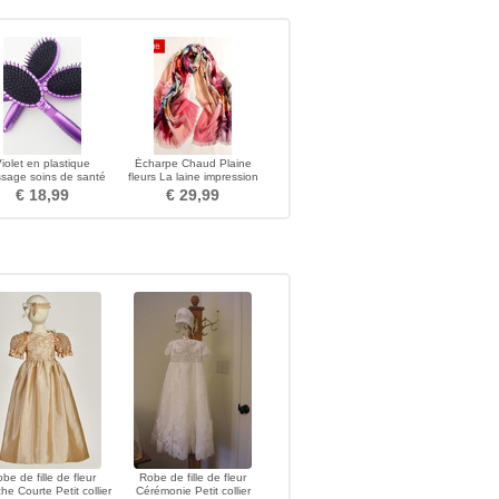
iolet en plastique
Écharpe Chaud Plaine
sage soins de santé
fleurs La laine impression
 petit miroir et peigne
Kaki Allonger
€ 18,99
€ 29,99
be de fille de fleur
Robe de fille de fleur
e Courte Petit collier
Cérémonie Petit collier