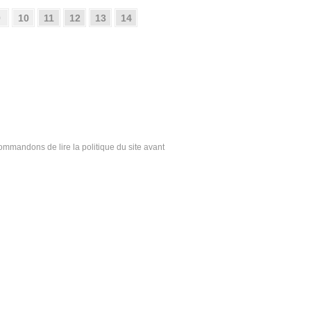
9
10
11
12
13
14
ecommandons de lire la politique du site avant