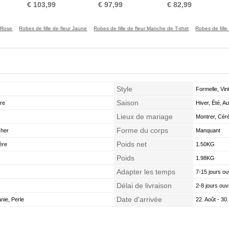
net Naturel taille
Cheville Couvert de
Ancien Sans Manches
€ 103,99
€ 97,99
€ 82,99
Dentelle
r Rose
Robes de fille de fleur Jaune
Robes de fille de fleur Manche de T-shirt
Robes de fille
Style
Formelle, Vin
Saison
ire
Hiver, Été, A
Lieux de mariage
Montrer, Cér
Forme du corps
cher
Manquant
Poids net
ère
1.50KG
Poids
1.98KG
Adapter les temps
7-15 jours ou
Délai de livraison
2-8 jours ouv
Date d'arrivée
ie, Perle
22. Août - 30.