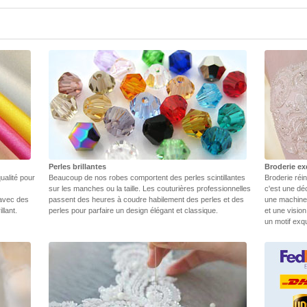
Perles brillantes
Broderie ex
ualité pour
Beaucoup de nos robes comportent des perles scintillantes
Broderie réin
sur les manches ou la taille. Les couturières professionnelles
c'est une dé
 avec des
passent des heures à coudre habilement des perles et des
une machine.
llant.
perles pour parfaire un design élégant et classique.
et une vision
un motif exq