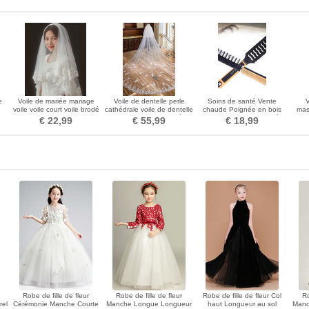
e
Voile de mariée mariage
Voile de dentelle perle
Soins de santé Vente
V
voile voile court voile brodé
cathédrale voile de dentelle
chaude Poignée en bois
mas
e
dentelle
de luxe voile de mariée
Plastique Haute qualité
ovale
€ 22,99
€ 55,99
€ 18,99
Petit miroir et peigne
Robe de fille de fleur
Robe de fille de fleur
Robe de fille de fleur Col
Ro
rel
Cérémonie Manche Courte
Manche Longue Longueur
haut Longueur au sol
Manch