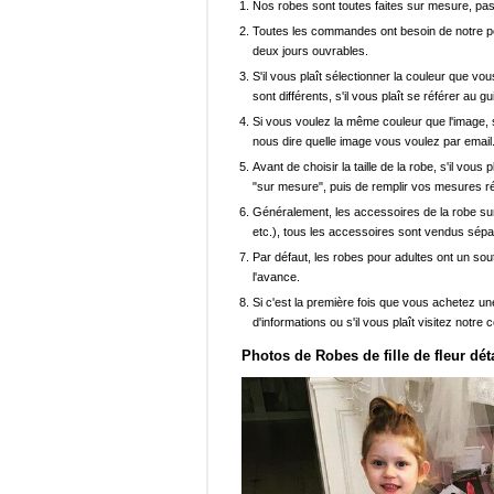
Nos robes sont toutes faites sur mesure, pas 
Toutes les commandes ont besoin de notre pers
deux jours ouvrables.
S'il vous plaît sélectionner la couleur que vou
sont différents, s'il vous plaît se référer au g
Si vous voulez la même couleur que l'image, s
nous dire quelle image vous voulez par email
Avant de choisir la taille de la robe, s'il vou
"sur mesure", puis de remplir vos mesures ré
Généralement, les accessoires de la robe sur 
etc.), tous les accessoires sont vendus sép
Par défaut, les robes pour adultes ont un sout
l'avance.
Si c'est la première fois que vous achetez un
d'informations ou s'il vous plaît visitez notre c
Photos de Robes de fille de fleur déta