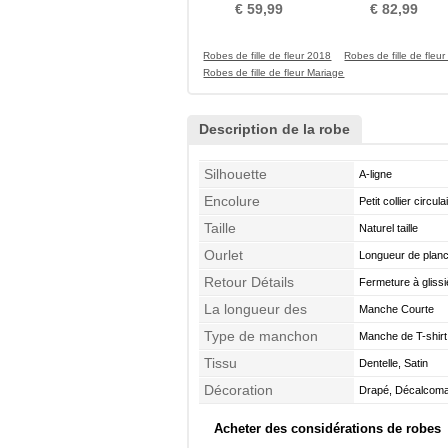
Sans Manches
taille Printemps
€ 59,99
€ 82,99
Robes de fille de fleur 2018
Robes de fille de fleu
Robes de fille de fleur Mariage
Description de la robe
Silhouette
A-ligne
Encolure
Petit collier circula
Taille
Naturel taille
Ourlet
Longueur de plan
Retour Détails
Fermeture à glissi
La longueur des
Manche Courte
manches
Type de manchon
Manche de T-shirt
Tissu
Dentelle, Satin
Décoration
Drapé, Décalcoman
Acheter des considérations de robes