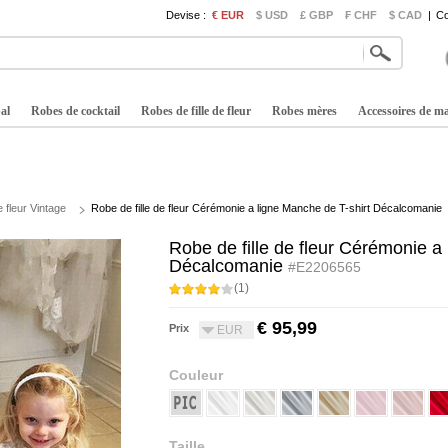
Devise :
€ EUR
$ USD
£ GBP
₣ CHF
$ CAD
|
Co
al
Robes de cocktail
Robes de fille de fleur
Robes mères
Accessoires de m
e fleur Vintage
Robe de fille de fleur Cérémonie a ligne Manche de T-shirt Décalcomanie
Robe de fille de fleur Cérémonie a
Décalcomanie
#E2206565
(1)
€ 95,99
Prix
EUR
Couleur
Taille