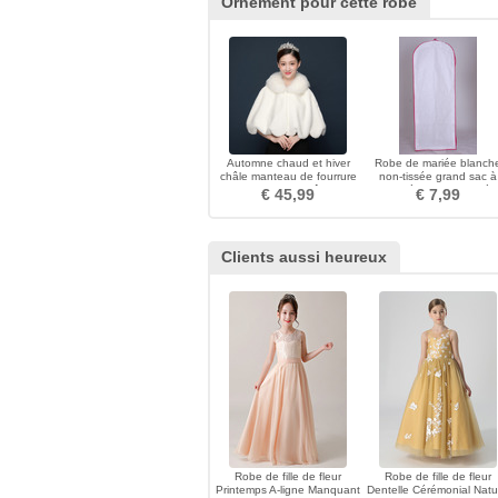
Ornement pour cette robe
Automne chaud et hiver
Robe de mariée blanch
châle manteau de fourrure
non-tissée grand sac à
de renard châle
poussière anti-poussièr
€ 45,99
€ 7,99
Clients aussi heureux
Robe de fille de fleur
Robe de fille de fleur
Printemps A-ligne Manquant
Dentelle Cérémonial Natu