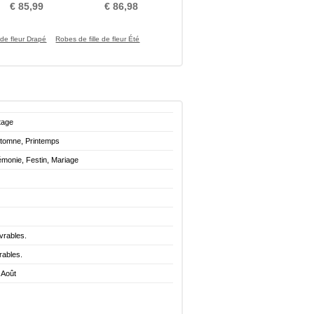
circulaire
circulaire Manquant
€ 85,99
€ 86,98
 de fleur Drapé
Robes de fille de fleur Été
tage
utomne, Printemps
émonie, Festin, Mariage
vrables.
rables.
 Août