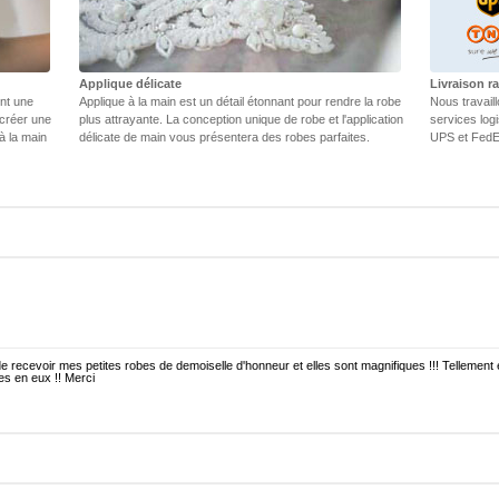
Applique délicate
Livraison ra
ent une
Applique à la main est un détail étonnant pour rendre la robe
Nous travail
 créer une
plus attrayante. La conception unique de robe et l'application
services log
 à la main
délicate de main vous présentera des robes parfaites.
UPS et FedEX
e recevoir mes petites robes de demoiselle d'honneur et elles sont magnifiques !!! Tellement 
lles en eux !! Merci