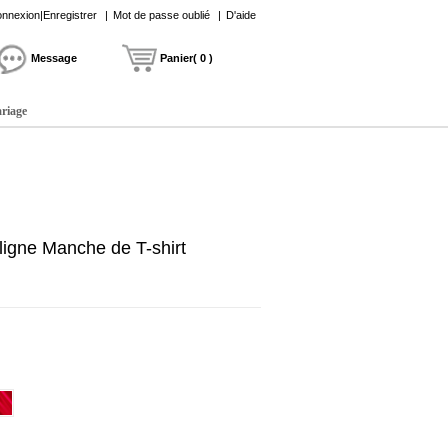
nnexion|Enregistrer
|
Mot de passe oublié
|
D'aide
Message
Panier( 0 )
ariage
 ligne Manche de T-shirt