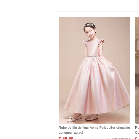
Robe de fille de fleur Vente Petit collier circulaire
Ro
Longueur au sol
Co
€ 59,99
€
1 Commentaires