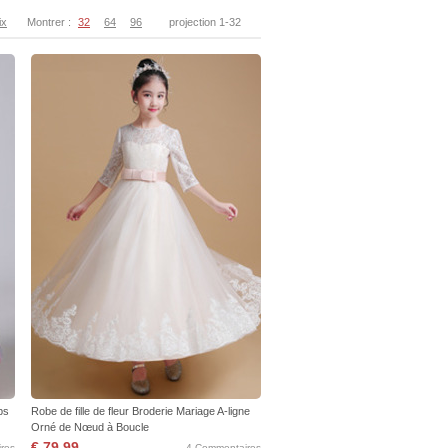
ix
Montrer :
32
64
96
projection 1-32
mps
Robe de fille de fleur Broderie Mariage A-ligne
Orné de Nœud à Boucle
€ 79,99
res
4 Commentaires