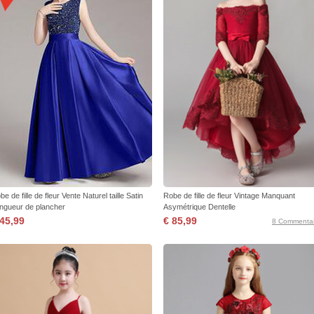
be de fille de fleur Vente Naturel taille Satin
Robe de fille de fleur Vintage Manquant
ngueur de plancher
Asymétrique Dentelle
 45,99
€ 85,99
8 Commentai