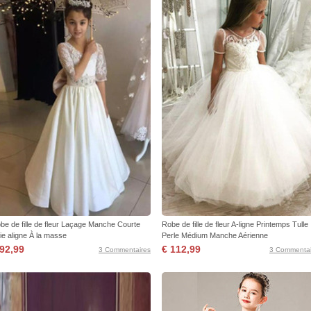
be de fille de fleur Laçage Manche Courte
Robe de fille de fleur A-ligne Printemps Tulle
ie aligne À la masse
Perle Médium Manche Aérienne
 92,99
€ 112,99
3 Commentaires
3 Commentai