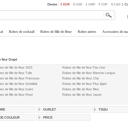
Devise :
€ EUR
$ USD
£ GBP
₣ CHF
$ CAD
|
Co
al
Robes de cocktail
Robes de fille de fleur
Robes mères
Accessoires de m
e fleur Drapé
es de fille de fleur 2023
Robes de fille de fleur Pas cher
s de fille de fleur Tulle
Robes de fille de fleur Manche Longue
es de fille de fleur Princesse
Robes de fille de fleur Chic
s de fille de fleur Scintillait
Robes de fille de fleur Plus âgée
s de fille de fleur Ivoire
Robes de fille de fleur Bleu
es de fille de fleur Rose
Robes de fille de fleur Jaune
URE
OURLET
TISSU
DE COULEUR
PRICE