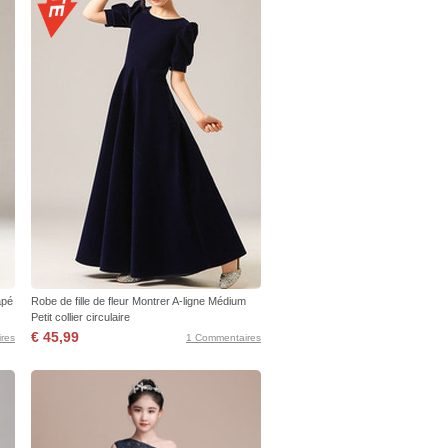
apé
Robe de fille de fleur Montrer A-ligne Médium
Petit collier circulaire
€ 45,99
res
1 Commentaires