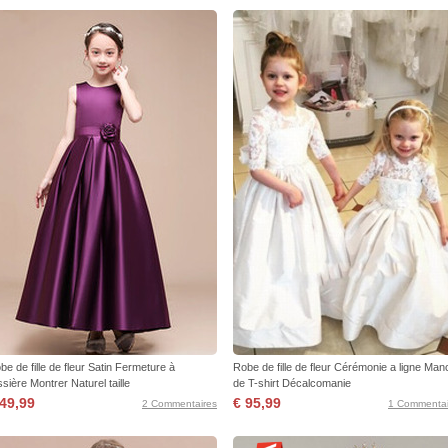
be de fille de fleur Satin Fermeture à
Robe de fille de fleur Cérémonie a ligne Ma
issière Montrer Naturel taille
de T-shirt Décalcomanie
 49,99
€ 95,99
2 Commentaires
1 Commentai