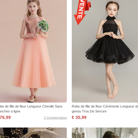
be de fille de fleur Longueur Cheville Sans
Robe de fille de fleur Cérémonie Longueur d
nches a ligne
genou Trou De Serrure
 76,99
€ 35,99
2 Commentaires