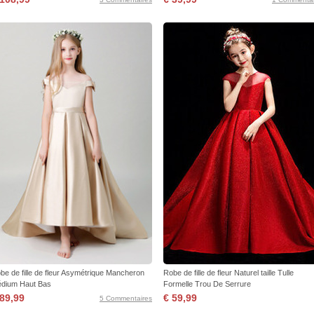
be de fille de fleur Asymétrique Mancheron
Robe de fille de fleur Naturel taille Tulle
dium Haut Bas
Formelle Trou De Serrure
 89,99
€ 59,99
5 Commentaires