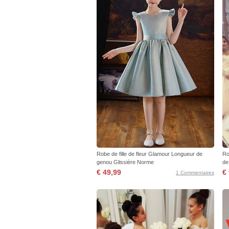
Robe de fille de fleur Glamour Longueur de
Ro
genou Glissière Norme
de
€ 49,99
€
1 Commentaires