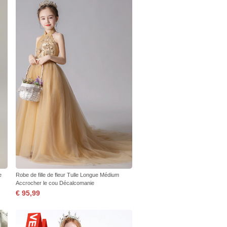
e
Robe de fille de fleur Tulle Longue Médium
Accrocher le cou Décalcomanie
€ 95,99