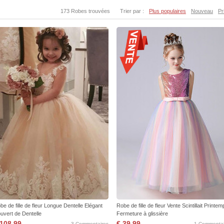
173 Robes trouvées
Trier par :
Plus populaires
Nouveau
Pr
be de fille de fleur Longue Dentelle Elégant
Robe de fille de fleur Vente Scintillait Printe
uvert de Dentelle
Fermeture à glissière
 108,99
€ 39,99
3 Commentaires
1 Commentai