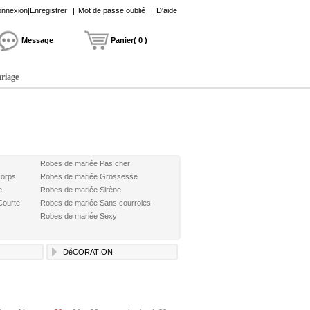
nnexion|Enregistrer
|
Mot de passe oublié
|
D'aide
Message
Panier( 0 )
ariage
Robes de mariée Pas cher
corps
Robes de mariée Grossesse
e
Robes de mariée Sirène
Courte
Robes de mariée Sans courroies
Robes de mariée Sexy
DéCORATION