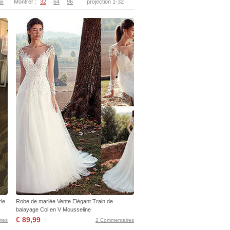
ix
Montrer :
32
64
96
projection 1-32
rle
Robe de mariée Vente Elégant Train de
balayage Col en V Mousseline
€ 89,99
res
2 Commentaires