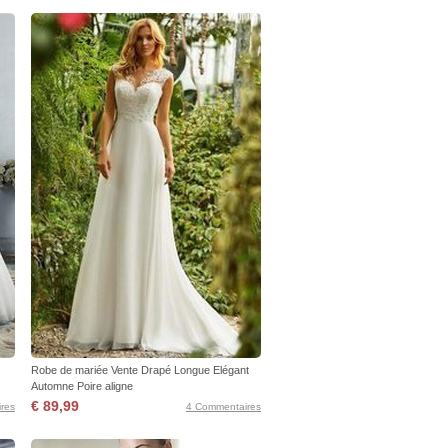
Robe de mariée Vente Drapé Longue Elégant
Automne Poire aligne
€ 89,99
res
4 Commentaires