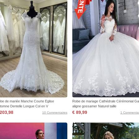
be de mariée Manche Courte Eglise
Robe de mariage Cathédrale Cérémonial G
tomne Dentelle Longue Col en V
aligne gossamer Naturel taille
 203,98
€ 89,99
10 Commentaires
1 Commentai