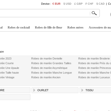
Devise :
€ EUR
$ USD
£ GBP
₣ CHF
$ CAD
|
Co
al
Robes de cocktail
Robes de fille de fleur
Robes mères
Accessoires de m
aze
riée 2023
Robes de mariée Dentelle
Robes de mariée Broderie
riée Courte
Robes de mariée Grandes Tailles
Robes de mariée Près du 
riée Une épaule
Robes de mariée Asymétrique
Robes de mariée Princess
iée Taille haute
Robes de mariée Manche Longue
Robes de mariée Manche 
iée Vintage
Robes de mariée Ancien
Robes de mariée Luxueux
URE
OURLET
TISSU