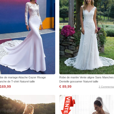
be de mariage Attache Gazer Rivage
Robe de mariée Vente aligne Sans Manches
nche de T-shirt Naturel taille
Dentelle gossamer Naturel taille
 169,99
€ 89,99
2 Commentai