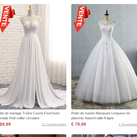
be de mariage Traîne Courte Fourchure
Robe de mariée Manquant Longueur de
ntale Petit collier circulaire
plancher Naturel taille A-ligne
 69,99
€ 79,99
11 Commentaires
1 Commentai