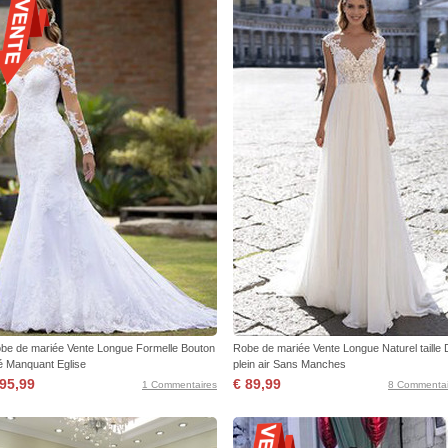
be de mariée Vente Longue Formelle Bouton
Robe de mariée Vente Longue Naturel taille 
é Manquant Eglise
plein air Sans Manches
 95,99
€ 89,99
1 Commentaires
8 Commentai