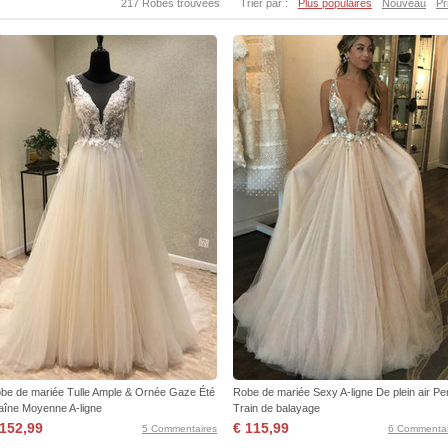
217 Robes trouvées
Trier par :
Plus populaires
Nouveau
Pr
be de mariée Tulle Ample & Ornée Gaze Été
Robe de mariée Sexy A-ligne De plein air Pe
aîne Moyenne A-ligne
Train de balayage
 152,99
€ 115,99
5 Commentaires
6 Commentai