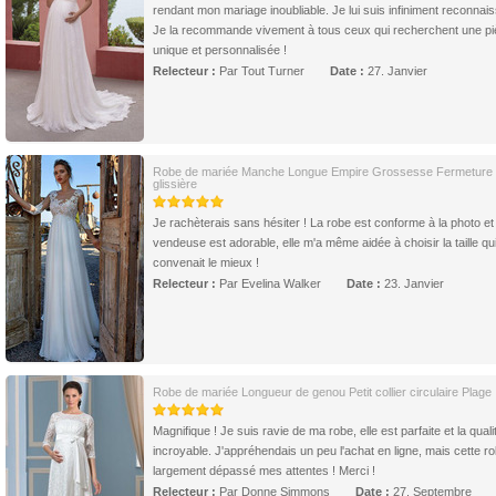
rendant mon mariage inoubliable. Je lui suis infiniment reconnais
Je la recommande vivement à tous ceux qui recherchent une p
unique et personnalisée !
Relecteur :
Par Tout Turner
Date :
27. Janvier
Robe de mariée Manche Longue Empire Grossesse Fermeture
glissière
Je rachèterais sans hésiter ! La robe est conforme à la photo et 
vendeuse est adorable, elle m'a même aidée à choisir la taille qu
convenait le mieux !
Relecteur :
Par Evelina Walker
Date :
23. Janvier
Robe de mariée Longueur de genou Petit collier circulaire Plage
Magnifique ! Je suis ravie de ma robe, elle est parfaite et la quali
incroyable. J'appréhendais un peu l'achat en ligne, mais cette r
largement dépassé mes attentes ! Merci !
Relecteur :
Par Donne Simmons
Date :
27. Septembre