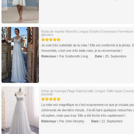
Robe de mariée Manche Longue Empire Grossesse Fermeture
glissière
Je suis très satisfaite de la robe ! Elle est conforme à la photo.
l'ensemble, c'est une très belle robe, je la recommande !
Relecteur :
Par Goldsmith Long
Date :
25. Septembre
Robe de mariage Plage Naturel taille Longue Taille haute Couver
Dentelle
La robe est magnifique et c'est exactement ce que je voulais po
cérémonie de dernière minute. J'ai dû faire quelques retouches
réception, mais pas trop. Elle a été livrée très rapidement !
Relecteur :
Par John Murphy
Date :
11. Septembre