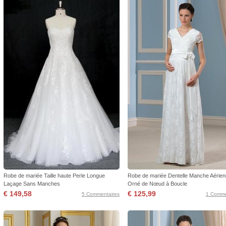
Robe de mariée Taille haute Perle Longue
Robe de mariée Dentelle Manche Aérie
Laçage Sans Manches
Orné de Nœud à Boucle
€ 149,58
€ 125,99
5 Commentaires
1 Comme