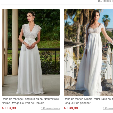
159 Robes t
Robe de mariage Longueur au sol Naturel taille
Robe de mariée Simple Perler Taille hau
Norme Rivage Couvert de Dentelle
Longueur de plancher
€ 113,99
€ 138,98
3 Commentaires
6 Comme