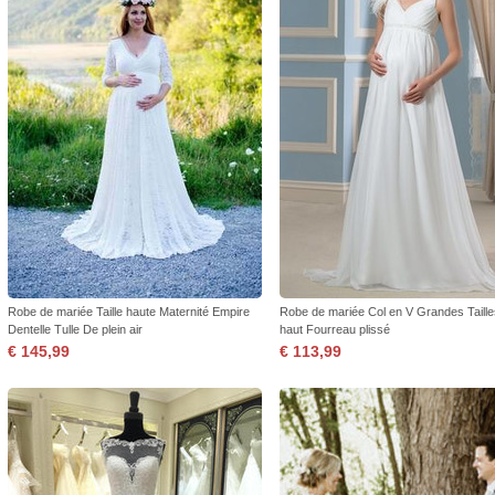
Robe de mariée Taille haute Maternité Empire
Robe de mariée Col en V Grandes Tailles 
Dentelle Tulle De plein air
haut Fourreau plissé
€ 145,99
€ 113,99