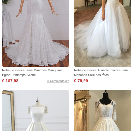
Robe de mariée Sans Manches Manquant
Robe de mariée Triangle Inversé Sans
Eglise Printemps Sirène
Manches Salle des fêtes
€ 167,98
€ 79,99
8 Commentaires