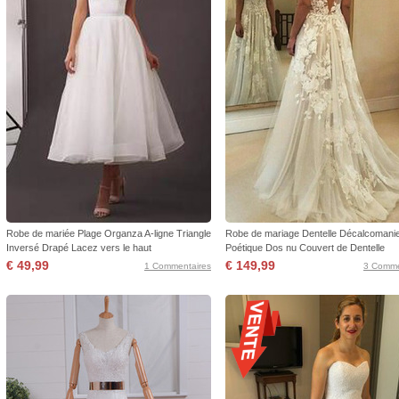
Robe de mariée Plage Organza A-ligne Triangle
Robe de mariage Dentelle Décalcomani
Inversé Drapé Lacez vers le haut
Poétique Dos nu Couvert de Dentelle
€ 49,99
€ 149,99
1 Commentaires
3 Comme