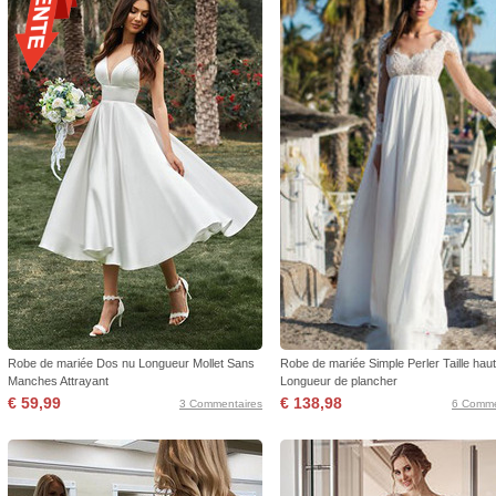
Robe de mariée Dos nu Longueur Mollet Sans
Robe de mariée Simple Perler Taille hau
Manches Attrayant
Longueur de plancher
€ 59,99
€ 138,98
3 Commentaires
6 Comme