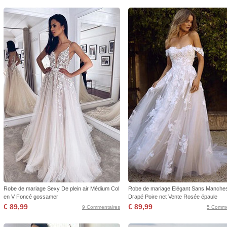
Robe de mariage Sexy De plein air Médium Col
Robe de mariage Elégant Sans Manche
en V Foncé gossamer
Drapé Poire net Vente Rosée épaule
€ 89,99
€ 89,99
9 Commentaires
5 Comme