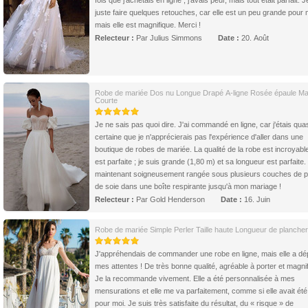
fois que j'achetais en ligne ; j'avais peur, mais tout était parfait. J
juste faire quelques retouches, car elle est un peu grande pour 
mais elle est magnifique. Merci !
Relecteur :
Par Julius Simmons
Date :
20. Août
Robe de mariée Dos nu Longue Drapé A-ligne Rosée épaule M
Courte
Je ne sais pas quoi dire. J'ai commandé en ligne, car j'étais qu
certaine que je n'apprécierais pas l'expérience d'aller dans une
boutique de robes de mariée. La qualité de la robe est incroyable 
est parfaite ; je suis grande (1,80 m) et sa longueur est parfaite. 
maintenant soigneusement rangée sous plusieurs couches de p
de soie dans une boîte respirante jusqu'à mon mariage !
Relecteur :
Par Gold Henderson
Date :
16. Juin
Robe de mariée Simple Perler Taille haute Longueur de plancher
J'appréhendais de commander une robe en ligne, mais elle a d
mes attentes ! De très bonne qualité, agréable à porter et magni
Je la recommande vivement. Elle a été personnalisée à mes
mensurations et elle me va parfaitement, comme si elle avait été 
pour moi. Je suis très satisfaite du résultat, du « risque » de