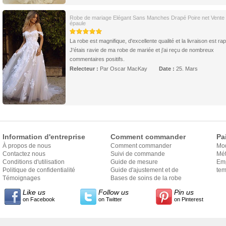
Robe de mariage Elégant Sans Manches Drapé Poire net Vente
épaule
La robe est magnifique, d'excellente qualité et la livraison est rap
J'étais ravie de ma robe de mariée et j'ai reçu de nombreux
commentaires positifs.
Relecteur :
Par Oscar MacKay
Date :
25. Mars
Information d'entreprise
Comment commander
Pa
À propos de nous
Comment commander
Mo
Contactez nous
Suivi de commande
Mét
Conditions d'utilisation
Guide de mesure
Em
Politique de confidentialité
Guide d'ajustement et de
exp
tem
Témoignages
style
Bases de soins de la robe
Like us
Follow us
Pin us
on Facebook
on Twitter
on Pinterest