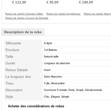
plissé
Médium Longueur Mollet
Courte Epurée
Cér
€ 112,99
€ 95,99
€ 198,99
Robes de mariée Grandes Tailles
Robes de mariée Asymétrique
Robes de mariée Manc
Robes de mariée Couvert de Dentelle
Description de la robe
Silhouette
A-ligne
Encolure
Col Bateau
Taille
Naturel taille
Ourlet
Longueur de plancher
Retour Détails
Gaze
La longueur des
Sans Manches
manches
Tissu
Tulle, Mousseline
Décoration
Ouverture Frontale, Perle, Drapé, Décalcomanie
Style
Chic, Elégant, Simple
Acheter des considérations de robes