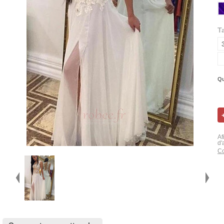
Ta
Qu
Af
d'
Co