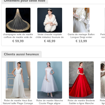
Ornement pour cette robe
champagne voile de mariée
Veste chaude nuptiale
Gants de mariage Ballon
Pett
coiffure de mariée voile de
châle imitation fourrure de
Longue Doigt entier
no
mariée
renard châle chaud
multifonctionnel
Longu
€ 59,99
€ 48,99
€ 13,99
accessoires
Clients aussi heureux
Robe de mariée Haut Bas
Robe de mariée Manche
Robe de mariée Broderie
Robe
Naturel taille Plage Corsage
Courte Plage aligne
Sablier a ligne Manche
li