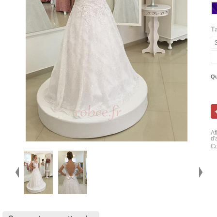
Ta
Qu
Af
d'
Co