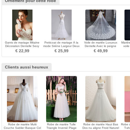
Ornement pour cette robe
Gants de mariage Mitaine
Petticoat de mariage À la
Voile de mariée Luxueux
Mariée
Décoration Dentelle Sexy
mode Sirène Largeur Deux
Dentelle Avec le peigne
voile
Automne Translucide
jantes Corset
blanc Super long
€ 22,99
€ 25,99
€ 49,99
Clients aussi heureux
Robe de mariée Multi
Robe de mariée Tulle
Robe de mariée Haut Bas
Robe 
Couche Sablier Basque Col
Triangle Inversé Plage
Dos nu aligne Froid Naturel
T-sh