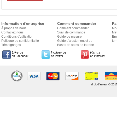
Information d'entreprise
Comment commander
Pa
À propos de nous
Comment commander
Mo
Contactez nous
Suivi de commande
Mét
Conditions d'utilisation
Guide de mesure
Em
Politique de confidentialité
Guide d'ajustement et de
exp
tem
Témoignages
style
Bases de soins de la robe
Like us
Follow us
Pin us
on Facebook
on Twitter
on Pinterest
droit d'auteur © 201