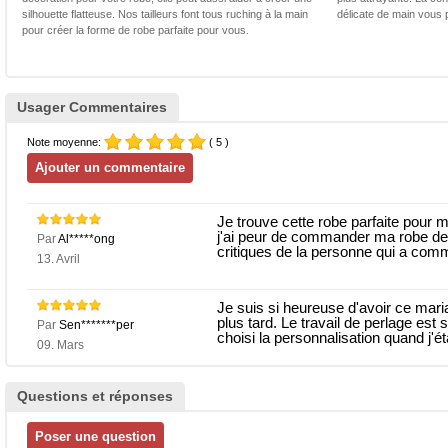
silhouette flatteuse. Nos tailleurs font tous ruching à la main
délicate de main vous 
pour créer la forme de robe parfaite pour vous.
Usager Commentaires
Note moyenne:
( 5 )
Je trouve cette robe parfaite pour 
j'ai peur de commander ma robe de
Par
Al*****ong
critiques de la personne qui a comm
13. Avril
Je suis si heureuse d'avoir ce mari
plus tard. Le travail de perlage est 
Par
Sen*******per
choisi la personnalisation quand j'étai
09. Mars
Questions et réponses