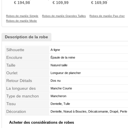
en V Fermeture éclair
Elégant Manche Courte
taille Salle des fêtes
Lo
€ 194,98
€ 109,99
€ 169,99
Robes de mariée Simple
Robes de mariée Grandes Tailles
Robes de mariée Pas cher
Robes de mariée Mode
Description de la robe
Silhouette
A-ligne
Encolure
Épaule de la reine
Taille
Naturel taille
Ourlet
Longueur de plancher
Retour Détails
Dos nu
La longueur des
Manche Courte
manches
Type de manchon
Mancheron
Tissu
Dentelle, Tulle
Décoration
Dentelle, Nœud à Boucles, Décalcomanie, Drapé, Perle
Acheter des considérations de robes