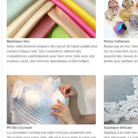
Matériaux fins
Perles brillantes
Nous sélectionnons toujours des tissus de haute qualité pour
Beaucoup de nos robes 
coudre chaque robe. Nos couturières utilisent des
sur les manches ou la t
compétences sophistiquées pour faire votre robe avec des
passent des heures à 
couleurs vives, des textures abondantes et être brillant.
perles pour parfaire un
Pli fait à la main
Applique délicate
La conception ruching à la main n'est pas seulement une
Applique à la main est 
décoration pour votre robe, elle peut aussi aider à créer une
plus attrayante. La con