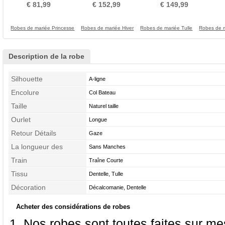
plancher Été Simple
Courte Mince
Manches Naturel taille
Ma
€ 81,99
€ 152,99
€ 149,99
Robes de mariée Princesse
Robes de mariée Hiver
Robes de mariée Tulle
Robes de 
Description de la robe
Silhouette
A-ligne
Encolure
Col Bateau
Taille
Naturel taille
Ourlet
Longue
Retour Détails
Gaze
La longueur des
Sans Manches
manches
Train
Traîne Courte
Tissu
Dentelle, Tulle
Décoration
Décalcomanie, Dentelle
Acheter des considérations de robes
Nos robes sont toutes faites sur mes