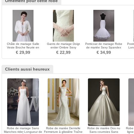
Ornement pour cette robe
Châle de mariage Salle
Gants de mariage Doigt
Petticoat de mariage Robe
Post
Veste Broche fleurie en
entier Ombre Sexy
de mariée Sexy Spandex
Lon
cristal Informel
Translucide Tulle Longue
blanc Jantes simples
Convi
€ 29,99
€ 22,99
€ 34,99
Clients aussi heureux
Robe de mariage Sans
Robe de mariée Dentelle
Robe de mariée Dos nu
Robe 
Manches rider Longueur de
Fermeture à glissière Traîne
Sans courroies Sans
ligne