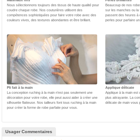
Matériaux fins
Perles brillantes
Nous sélectionnons toujours des tissus de haute qualité pour
Beaucoup de nos robes 
coudre chaque robe. Nos couturières utilisent des
sur les manches ou la t
compétences sophistiquées pour faire votre robe avec des
passent des heures à 
couleurs vives, des textures abondantes et être brillant.
perles pour parfaire un
Pli fait à la main
Applique délicate
La conception ruching à la main n'est pas seulement une
Applique à la main est 
décoration pour votre robe, elle peut aussi aider à créer une
plus attrayante. La con
silhouette flatteuse. Nos tailleurs font tous ruching à la main
délicate de main vous 
pour créer la forme de robe parfaite pour vous.
Usager Commentaires