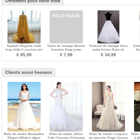
Ornement pour cette robe
Nuptiale élégante châle
Gants de mariage Montrer
Petticoat de mariage Sans
Gant
long châle 5 couches soir
Automne Doigt entier
cadre Ancien Robe de
Sa
Longue Noir Satin Élastique
mariée Longue
Cé
€ 85,99
€ 7,99
€ 34,99
Clients aussi heureux
Robe de mariée Mousseline
Robe de mariée Sirène
Robe de mariée Longueur
Robe 
Elégant Médium aligne
Tulle Chaussez Printemps
de plancher Plage Couvert
à gl