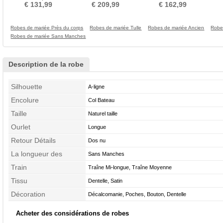
Manche Aérienne
Jardin Sans Manches
de Dentelle
€ 131,99
€ 209,99
€ 162,99
Robes de mariée Près du corps
Robes de mariée Tulle
Robes de mariée Ancien
Robe
Robes de mariée Sans Manches
Description de la robe
Silhouette
A-ligne
Encolure
Col Bateau
Taille
Naturel taille
Ourlet
Longue
Retour Détails
Dos nu
La longueur des
Sans Manches
manches
Train
Traîne Mi-longue, Traîne Moyenne
Tissu
Dentelle, Satin
Décoration
Décalcomanie, Poches, Bouton, Dentelle
Acheter des considérations de robes