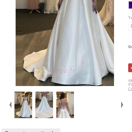
Ta
Qu
Af
d'
Co