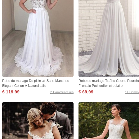
Robe de mariage De plein air Sans Manches
Robe de mariage Traîne Courte Fourch
Elégant Col en V Naturel taille
Frontale Petit collier circulaire
€ 119,99
€ 69,99
2 Commentaires
11 Comme