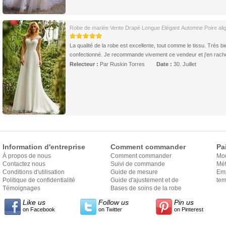
Robe de mariée Vente Drapé Longue Elégant Automne Poire ali
La qualité de la robe est excellente, tout comme le tissu. Très bi
confectionné. Je recommande vivement ce vendeur et j'en rachè
Relecteur :
Par Ruskin Torres
Date :
30. Juillet
Information d'entreprise
Comment commander
Pa
À propos de nous
Comment commander
Mo
Contactez nous
Suivi de commande
Mét
Conditions d'utilisation
Guide de mesure
Em
Politique de confidentialité
Guide d'ajustement et de
exp
tem
Témoignages
style
Bases de soins de la robe
Like us
Follow us
Pin us
on Facebook
on Twitter
on Pinterest