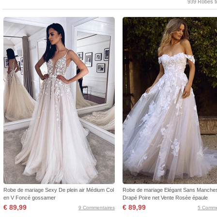
939 Robes t
Robe de mariage Sexy De plein air Médium Col
Robe de mariage Elégant Sans Manche
en V Foncé gossamer
Drapé Poire net Vente Rosée épaule
€ 89,99
€ 89,99
9 Commentaires
5 Comme