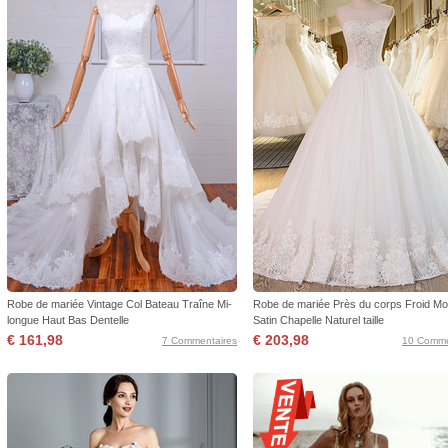
Robe de mariée Vintage Col Bateau Traîne Mi-
Robe de mariée Près du corps Froid M
longue Haut Bas Dentelle
Satin Chapelle Naturel taille
€ 161,98
€ 203,98
7 Commentaires
10 Comme