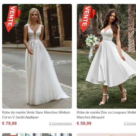
Robe de mariée Vente Sans Manches Médium
Robe de mariée Dos nu Longueur Molle
Col en V Jardin Appliquer
Manches Attrayant
€ 79,99
€ 59,99
3 Commentaires
3 Comme