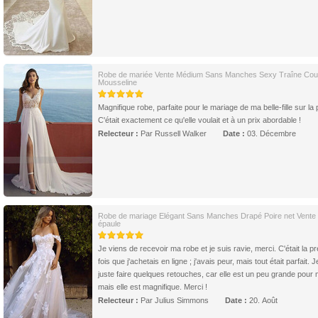
Robe de mariée Vente Médium Sans Manches Sexy Traîne Cou
Mousseline
Magnifique robe, parfaite pour le mariage de ma belle-fille sur la 
C'était exactement ce qu'elle voulait et à un prix abordable !
Relecteur :
Par Russell Walker
Date :
03. Décembre
Robe de mariage Elégant Sans Manches Drapé Poire net Vente
épaule
Je viens de recevoir ma robe et je suis ravie, merci. C'était la p
fois que j'achetais en ligne ; j'avais peur, mais tout était parfait. J
juste faire quelques retouches, car elle est un peu grande pour 
mais elle est magnifique. Merci !
Relecteur :
Par Julius Simmons
Date :
20. Août