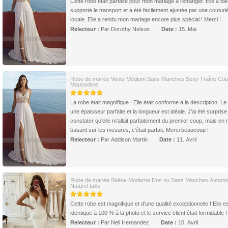
Cette robe était parfaite pour mon mariage à l'étranger. Elle a bi
supporté le transport et a été facilement ajustée par une couturi
locale. Elle a rendu mon mariage encore plus spécial ! Merci !
Relecteur :
Par Dorothy Nelson
Date :
15. Mai
Robe de mariée Vente Médium Sans Manches Sexy Traîne Cou
Mousseline
La robe était magnifique ! Elle était conforme à la description. Le
une épaisseur parfaite et la longueur est idéale. J'ai été surprise
constater qu'elle m'allait parfaitement du premier coup, mais en
basant sur les mesures, c'était parfait. Merci beaucoup !
Relecteur :
Par Addison Martin
Date :
11. Avril
Robe de mariée Sirène Moderne Dos nu Sans Manches Autom
Naturel taille
Cette robe est magnifique et d'une qualité exceptionnelle ! Elle e
identique à 100 % à la photo et le service client était formidable !
Relecteur :
Par Nell Hernandez
Date :
10. Avril