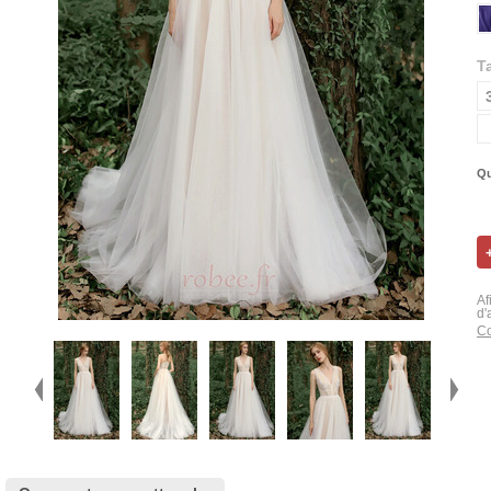
Ta
Qu
Af
d'
Co