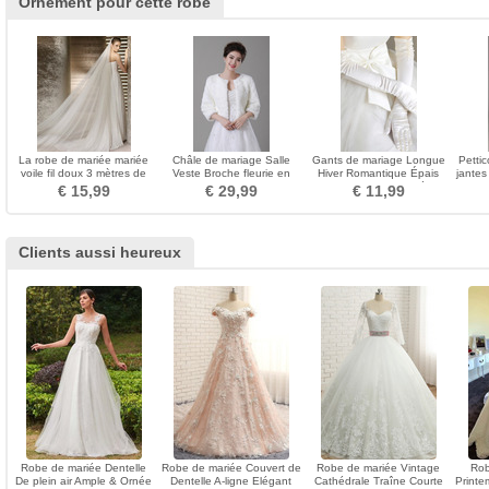
Ornement pour cette robe
La robe de mariée mariée
Châle de mariage Salle
Gants de mariage Longue
Petti
voile fil doux 3 mètres de
Veste Broche fleurie en
Hiver Romantique Épais
jantes
long et deux couches de
cristal Informel
Doigt entier Ruché
€ 15,99
€ 29,99
€ 11,99
voile souple
Clients aussi heureux
Robe de mariée Dentelle
Robe de mariée Couvert de
Robe de mariée Vintage
Rob
De plein air Ample & Ornée
Dentelle A-ligne Elégant
Cathédrale Traîne Courte
Printe