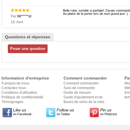
Belle robe, semble si parfaite! J'avais commandé
Au plaisir de le porter lors de mon grand jour :)
Par
Wi*****id
18. Avril
Questions et réponses
Information d'entreprise
Comment commander
Pa
À propos de nous
Comment commander
Mo
Contactez nous
Suivi de commande
Mét
Conditions d'utilisation
Guide de mesure
Em
Politique de confidentialité
Guide d'ajustement et de
exp
tem
Témoignages
style
Bases de soins de la robe
Like us
Follow us
Pin us
on Facebook
on Twitter
on Pinterest