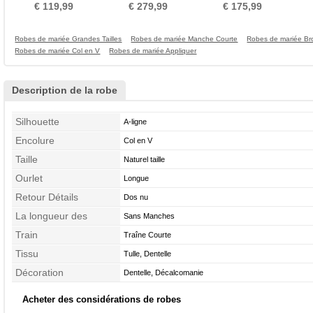
Train de petit
Fleurs Manche de T-shirt
3/4 Manche Manche
€ 119,99
€ 279,99
€ 175,99
Aérienne
Robes de mariée Grandes Tailles
Robes de mariée Manche Courte
Robes de mariée Br
Robes de mariée Col en V
Robes de mariée Appliquer
Description de la robe
Silhouette
A-ligne
Encolure
Col en V
Taille
Naturel taille
Ourlet
Longue
Retour Détails
Dos nu
La longueur des
Sans Manches
manches
Train
Traîne Courte
Tissu
Tulle, Dentelle
Décoration
Dentelle, Décalcomanie
Acheter des considérations de robes