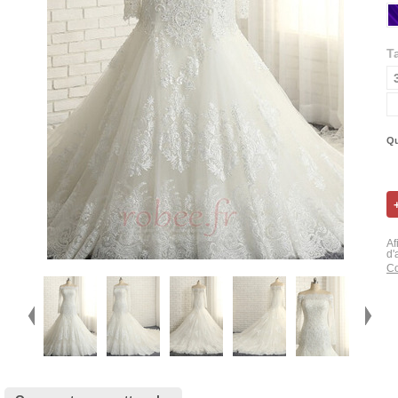
Ta
Qu
Af
d'
Co