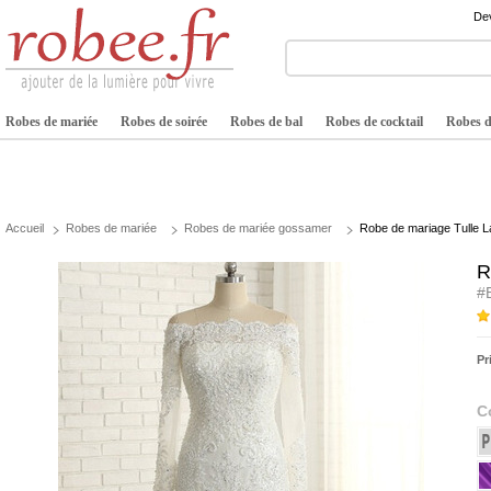
Dev
Robes de mariée
Robes de soirée
Robes de bal
Robes de cocktail
Robes de
Accueil
Robes de mariée
Robes de mariée gossamer
Robe de mariage Tulle La
R
#
Pr
C