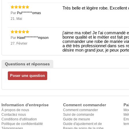
Très belle et légère robe. Excelle
Par
Pul*******omas
21. Mai
j'aime ma robe! Je l'ai commandé et 
bonne qualité et le métier est fait 
Par
Hawt*********mpson
commander une robe de mariée via le
27. Février
a été très professionnel dans ses 
désire mon grand jour, je peux porte
Questions et réponses
Information d'entreprise
Comment commander
Pa
À propos de nous
Comment commander
Mo
Contactez nous
Suivi de commande
Mét
Conditions d'utilisation
Guide de mesure
Em
Politique de confidentialité
Guide d'ajustement et de
exp
tem
Témoignages
style
Bases de soins de la robe