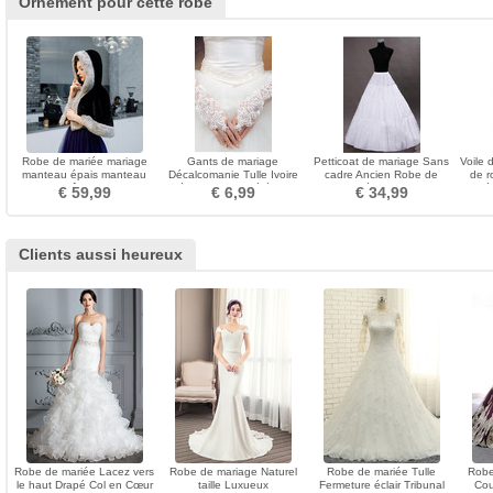
Ornement pour cette robe
Robe de mariée mariage
Gants de mariage
Petticoat de mariage Sans
Voile 
manteau épais manteau
Décalcomanie Tulle Ivoire
cadre Ancien Robe de
de r
châle noir
Poétique Mince Cérémonie
mariée Longue
perlé
€ 59,99
€ 6,99
€ 34,99
Clients aussi heureux
Robe de mariée Lacez vers
Robe de mariage Naturel
Robe de mariée Tulle
Robe
le haut Drapé Col en Cœur
taille Luxueux
Fermeture éclair Tribunal
Cou