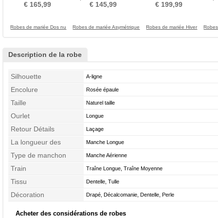
Hiver Formelle
Décalcomanie Printemps
train Couvert de Dentelle
ép
€ 165,99
€ 145,99
€ 199,99
Robes de mariée Dos nu
Robes de mariée Asymétrique
Robes de mariée Hiver
Robes
Description de la robe
Silhouette
A-ligne
Encolure
Rosée épaule
Taille
Naturel taille
Ourlet
Longue
Retour Détails
Laçage
La longueur des
Manche Longue
manches
Type de manchon
Manche Aérienne
Train
Traîne Longue, Traîne Moyenne
Tissu
Dentelle, Tulle
Décoration
Drapé, Décalcomanie, Dentelle, Perle
Acheter des considérations de robes