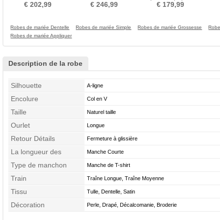
Mancheron Perler
Soie À la masse
Elégant Rosée épaule
€ 202,99
€ 246,99
€ 179,99
Robes de mariée Dentelle
Robes de mariée Simple
Robes de mariée Grossesse
Robe
Robes de mariée Appliquer
Description de la robe
Silhouette
A-ligne
Encolure
Col en V
Taille
Naturel taille
Ourlet
Longue
Retour Détails
Fermeture à glissière
La longueur des
Manche Courte
manches
Type de manchon
Manche de T-shirt
Train
Traîne Longue, Traîne Moyenne
Tissu
Tulle, Dentelle, Satin
Décoration
Perle, Drapé, Décalcomanie, Broderie