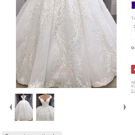
Ta
Qu
Af
d'
Co