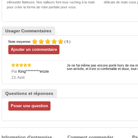
silhouette flatteuse. Nos tailleurs font tous ruching à la main
délicate de main vous 
pour créer la forme de robe parfaite pour vous.
Usager Commentaires
Note moyenne:
( 5 )
Je ne l'ai même pas encore porté hors de ma ma
son arrivée, et il est si confortable et doux, to
Par
King*********enzie
23. Avril
Questions et réponses
Information d'entreprise
Comment commander
Pa