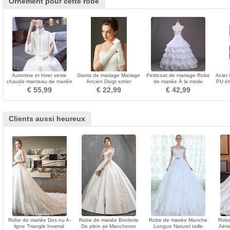
Ornement pour cette robe
Automne et hiver veste
Gants de mariage Mariage
Petticoat de mariage Robe
Acier
chaude manteau de mariée
Ancien Doigt entier
de mariée À la mode
PU ét
châle imitation fourrure
Approprié Chaud
Taffetas en polyester
Fes
€ 55,99
€ 22,99
€ 42,99
châle
Clients aussi heureux
Robe de mariée Dos nu A-
Robe de mariée Broderie
Robe de mariée Manche
Robe
ligne Triangle Inversé
De plein air Mancheron
Longue Naturel taille
Aéri