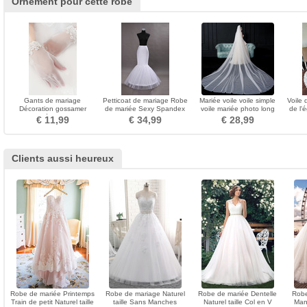
Ornement pour cette robe
Gants de mariage
Petticoat de mariage Robe
Mariée voile voile simple
Voile
Décoration gossamer
de mariée Sexy Spandex
voile mariée photo long
de l'
Approprié Court blanc
blanc Jantes simples
voile accessoires de
voil
€ 11,99
€ 34,99
€ 28,99
Dentelle
mariage
Clients aussi heureux
Robe de mariée Printemps
Robe de mariage Naturel
Robe de mariée Dentelle
Robe
Train de petit Naturel taille
taille Sans Manches
Naturel taille Col en V
Man