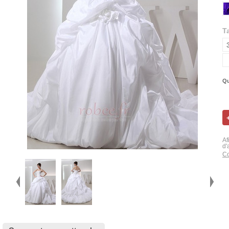
Ta
Qu
Af
d'
Co