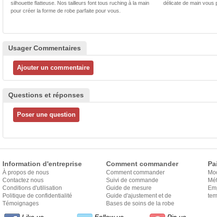
silhouette flatteuse. Nos tailleurs font tous ruching à la main
délicate de main vous 
pour créer la forme de robe parfaite pour vous.
Usager Commentaires
Questions et réponses
Information d'entreprise
Comment commander
Pa
À propos de nous
Comment commander
Mo
Contactez nous
Suivi de commande
Mét
Conditions d'utilisation
Guide de mesure
Em
Politique de confidentialité
Guide d'ajustement et de
exp
tem
Témoignages
style
Bases de soins de la robe
Like us
Follow us
Pin us