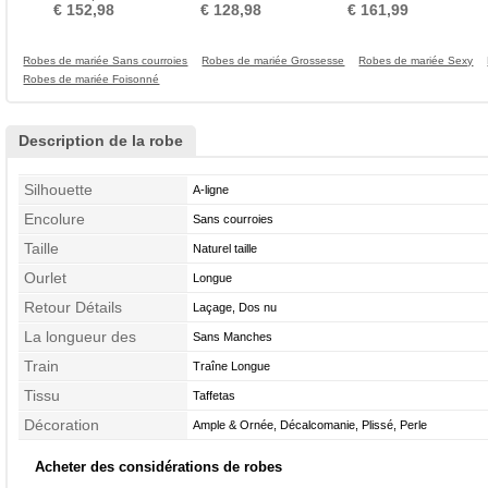
Epurée
Rectangulaire Col Bateau
Printemps Couvert de
Nature
€ 152,98
€ 128,98
€ 161,99
Dentelle
Robes de mariée Sans courroies
Robes de mariée Grossesse
Robes de mariée Sexy
Robes de mariée Foisonné
Description de la robe
Silhouette
A-ligne
Encolure
Sans courroies
Taille
Naturel taille
Ourlet
Longue
Retour Détails
Laçage, Dos nu
La longueur des
Sans Manches
manches
Train
Traîne Longue
Tissu
Taffetas
Décoration
Ample & Ornée, Décalcomanie, Plissé, Perle
Acheter des considérations de robes