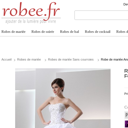
Dev
Robes de mariée
Robes de soirée
Robes de bal
Robes de cocktail
Robes de
Accueil
Robes de mariée
Robes de mariée Sans courroies
Robe de mariée An
R
F
Pr
C