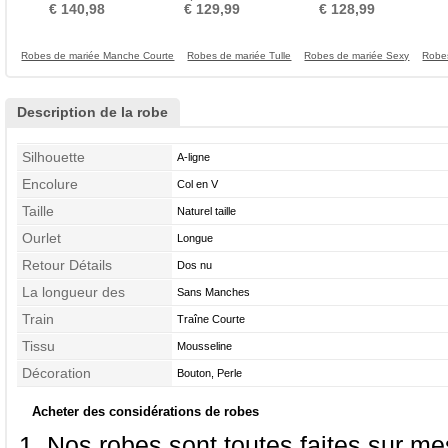
Formelle Dentelle Couvert
Drapé Tribunal train
Manche Longue Plage
Pe
€ 140,98
€ 129,99
€ 128,99
de Dentelle
Robes de mariée Manche Courte
Robes de mariée Tulle
Robes de mariée Sexy
Robe
Description de la robe
Silhouette
A-ligne
Encolure
Col en V
Taille
Naturel taille
Ourlet
Longue
Retour Détails
Dos nu
La longueur des
Sans Manches
manches
Train
Traîne Courte
Tissu
Mousseline
Décoration
Bouton, Perle
Acheter des considérations de robes
Nos robes sont toutes faites sur mes