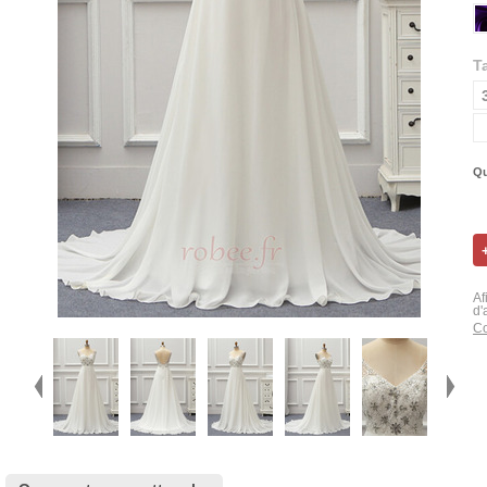
Ta
Qu
Af
d'
Co