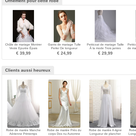
Ornement pour cette robe
Châle de mariage Montrer
Gants de mariage Tulle
Petticoat de mariage Taille
Petti
Veste Epurée Épais
Perler De longueur
À la mode Trois jantes
de ma
Manche de Clochette
moyenne Sexy blanc
Sirène Fort net
€ 39,99
€ 24,99
€ 29,99
Clients aussi heureux
Robe de mariée Manche
Robe de mariée Près du
Robe de mariée A-ligne
Robe
Aérienne Printemps
corps Dos nu Automne
Longueur de plancher
Long