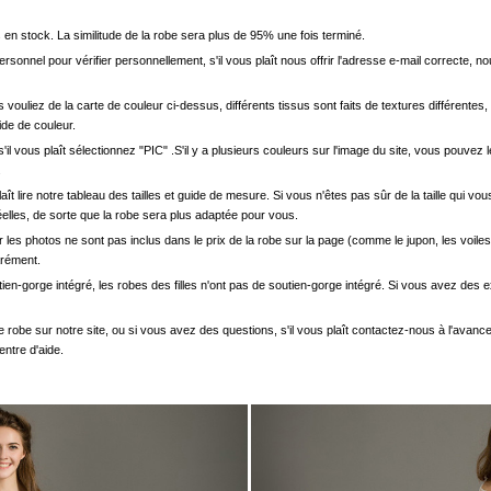
en stock. La similitude de la robe sera plus de 95% une fois terminé.
onnel pour vérifier personnellement, s'il vous plaît nous offrir l'adresse e-mail correcte, n
s vouliez de la carte de couleur ci-dessus, différents tissus sont faits de textures différentes, 
uide de couleur.
'il vous plaît sélectionnez "PIC" .S'il y a plusieurs couleurs sur l'image du site, vous pouv
.
s plaît lire notre tableau des tailles et guide de mesure. Si vous n'êtes pas sûr de la taille qu
elles, de sorte que la robe sera plus adaptée pour vous.
les photos ne sont pas inclus dans le prix de la robe sur la page (comme le jupon, les voiles
arément.
ien-gorge intégré, les robes des filles n'ont pas de soutien-gorge intégré. Si vous avez des e
e robe sur notre site, ou si vous avez des questions, s'il vous plaît contactez-nous à l'avanc
entre d'aide.