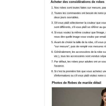
Acheter des considérations de robes
Nos robes sont toutes faites sur mesure, pas 
Toutes les commandes ont besoin de notre pers
deux jours ouvrables.
S'il vous plaît sélectionner la couleur que vou
sont différents, s'il vous plaît se référer au g
Si vous voulez la même couleur que l'image, s
nous dire quelle image vous voulez par email
Avant de choisir la taille de la robe, s'il vou
"sur mesure", puis de remplir vos mesures ré
Généralement, les accessoires de la robe sur 
etc.), tous les accessoires sont vendus sép
Par défaut, les robes pour adultes ont un sout
l'avance.
Si c'est la première fois que vous achetez un
d'informations ou s'il vous plaît visitez notre c
Photos de Robes de mariée détail