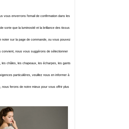
ous vous enverrons l'email de confirmation dans les
de sorte que la luminosité et la brillance des tissus
ez le noter sur la page de commande, ou vous pouvez
i vous convient, nous vous suggérons de sélectionner
, les châles, les chapeaux, les écharpes, les gants
xigences particulières, veuillez nous en informer à
e, nous ferons de notre mieux pour vous offrir plus