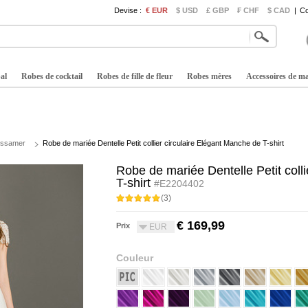
Devise :
€ EUR
$ USD
£ GBP
₣ CHF
$ CAD
|
Co
al
Robes de cocktail
Robes de fille de fleur
Robes mères
Accessoires de m
ossamer
Robe de mariée Dentelle Petit collier circulaire Elégant Manche de T-shirt
Robe de mariée Dentelle Petit coll
T-shirt
#E2204402
(3)
€ 169,99
Prix
EUR
Couleur