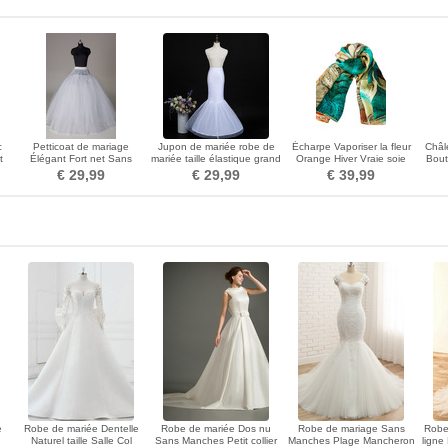
c
Petticoat de mariage
Jupon de mariée robe de
Écharpe Vaporiser la fleur
Châl
t
Élégant Fort net Sans
mariée taille élastique grand
Orange Hiver Vraie soie
Bout
cadre Robe pleine
jupon queue de poisson
Campagne De longueur
€ 29,99
€ 29,99
€ 39,99
moyenne
e
Robe de mariée Dentelle
Robe de mariée Dos nu
Robe de mariage Sans
Robe
Naturel taille Salle Col
Sans Manches Petit collier
Manches Plage Mancheron
ligne