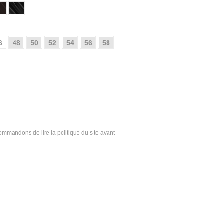
6
48
50
52
54
56
58
ecommandons de lire la politique du site avant