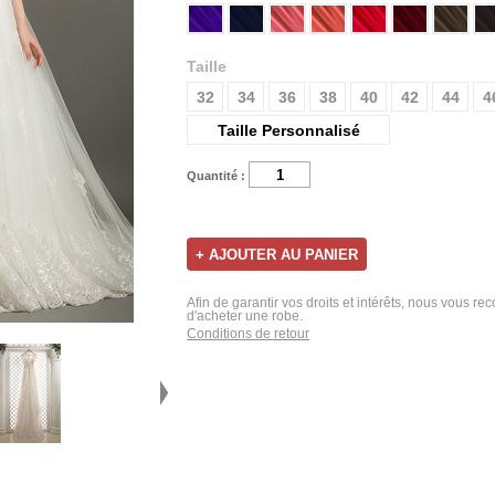
Taille
32
34
36
38
40
42
44
4
Taille Personnalisé
Quantité :
Afin de garantir vos droits et intérêts, nous vous r
d'acheter une robe.
Conditions de retour