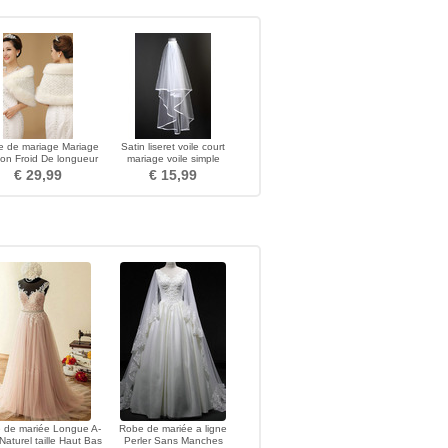
e de mariage Mariage
Satin liseret voile court
on Froid De longueur
mariage voile simple
moyenne Ancien
€ 29,99
€ 15,99
 de mariée Longue A-
Robe de mariée a ligne
 Naturel taille Haut Bas
Perler Sans Manches