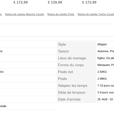
rt
Bateau Manche de T-shirt
circulaire Epurée
Traîne Courte Couvert de
Pe
€ 172,99
€ 139,99
€ 172,99
Dentelle
ne
Robes de mariée Manche Courte
Robes de mariée Poire
Robes de mariée Traîne Court
Style
Elégant
Saison
ire
Automne, Pri
Lieux de mariage
Eglise, De ple
Forme du corps
Manquant, Poi
Poids net
ère
2.50KG
Poids
2.98KG
Adapter les temps
7-15 jours ou
Délai de livraison
2-8 jours ouv
Date d'arrivée
25. Août - 02
telle