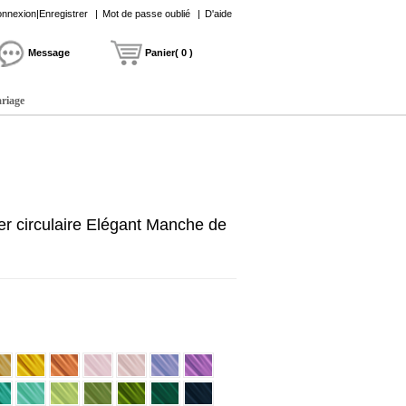
nnexion|Enregistrer
|
Mot de passe oublié
|
D'aide
Message
Panier( 0 )
ariage
ier circulaire Elégant Manche de