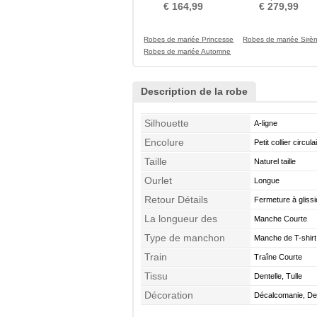
Gaze Mancheron
Manche Aérienne Couve
€ 164,99
€ 279,99
de Dentelle
Robes de mariée Princesse
Robes de mariée Sirè
Robes de mariée Automne
Description de la robe
Silhouette
A-ligne
Encolure
Petit collier circula
Taille
Naturel taille
Ourlet
Longue
Retour Détails
Fermeture à glissi
La longueur des
Manche Courte
manches
Type de manchon
Manche de T-shirt
Train
Traîne Courte
Tissu
Dentelle, Tulle
Décoration
Décalcomanie, Den