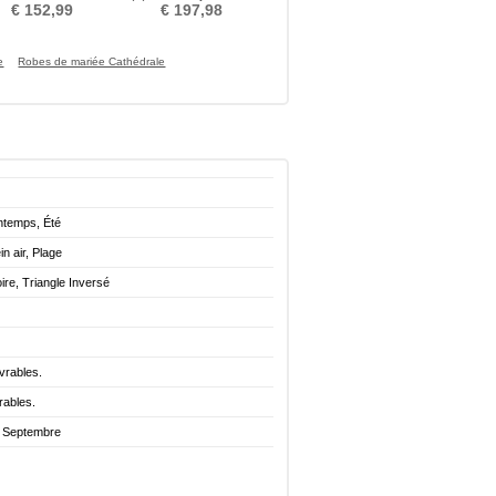
tit collier circulaire
Cérémonial Traîne chapelle
€ 152,99
€ 197,98
e
Robes de mariée Cathédrale
ntemps, Été
in air, Plage
re, Triangle Inversé
vrables.
rables.
. Septembre