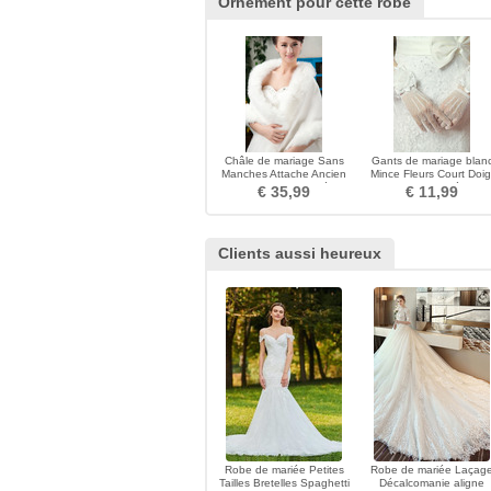
Ornement pour cette robe
Châle de mariage Sans
Gants de mariage blan
Manches Attache Ancien
Mince Fleurs Court Doig
Salle Grands carrés
entier Epurée
€ 35,99
€ 11,99
Clients aussi heureux
Robe de mariée Petites
Robe de mariée Laçag
Tailles Bretelles Spaghetti
Décalcomanie aligne