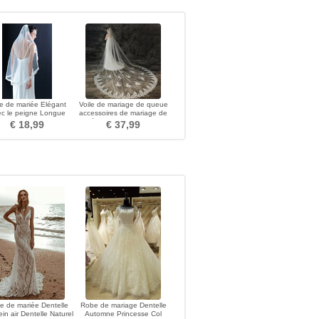
le de mariée Elégant
Voile de mariage de queue
c le peigne Longue
accessoires de mariage de
Automne Dentelle
mariée voile voile d'applique
€ 18,99
€ 37,99
de dentelle exquise
e de mariée Dentelle
Robe de mariage Dentelle
ein air Dentelle Naturel
Automne Princesse Col