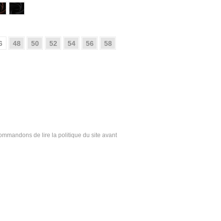
6
48
50
52
54
56
58
ecommandons de lire la politique du site avant