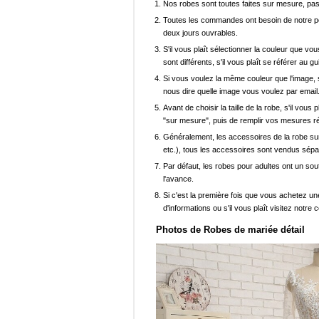
Nos robes sont toutes faites sur mesure, pas 
Toutes les commandes ont besoin de notre pers
deux jours ouvrables.
S'il vous plaît sélectionner la couleur que vou
sont différents, s'il vous plaît se référer au g
Si vous voulez la même couleur que l'image, s
nous dire quelle image vous voulez par email
Avant de choisir la taille de la robe, s'il vou
"sur mesure", puis de remplir vos mesures ré
Généralement, les accessoires de la robe sur 
etc.), tous les accessoires sont vendus sép
Par défaut, les robes pour adultes ont un sout
l'avance.
Si c'est la première fois que vous achetez un
d'informations ou s'il vous plaît visitez notre c
Photos de Robes de mariée détail