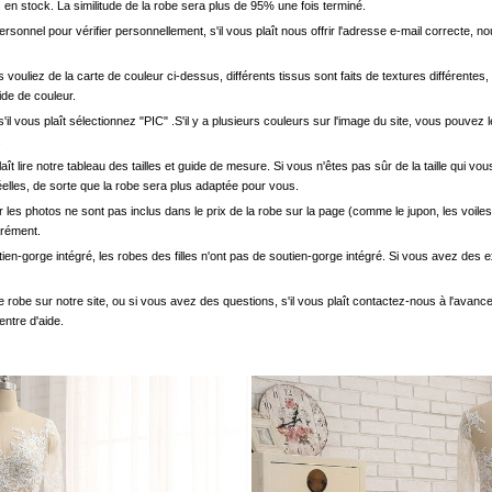
en stock. La similitude de la robe sera plus de 95% une fois terminé.
onnel pour vérifier personnellement, s'il vous plaît nous offrir l'adresse e-mail correcte, n
s vouliez de la carte de couleur ci-dessus, différents tissus sont faits de textures différentes, 
uide de couleur.
'il vous plaît sélectionnez "PIC" .S'il y a plusieurs couleurs sur l'image du site, vous pouv
.
s plaît lire notre tableau des tailles et guide de mesure. Si vous n'êtes pas sûr de la taille qu
elles, de sorte que la robe sera plus adaptée pour vous.
les photos ne sont pas inclus dans le prix de la robe sur la page (comme le jupon, les voiles
arément.
ien-gorge intégré, les robes des filles n'ont pas de soutien-gorge intégré. Si vous avez des e
e robe sur notre site, ou si vous avez des questions, s'il vous plaît contactez-nous à l'avanc
entre d'aide.