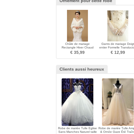
Ornement pour cette robe
Châle de mariage
Gants de mariage Doig
Rectangle Hiver Chaud
entier Formelle Transluci
Laine artificielle Broche
Automne Longue
€ 35,99
€ 12,99
fleurie en cristal
Clients aussi heureux
Robe de mariée Tulle Eglise
Robe de mariée Tulle Am
Sans Manches Naturel taille
& Ornée Gaze Été Traî