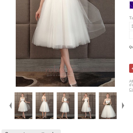
Ta
Qu
Af
d'
Co