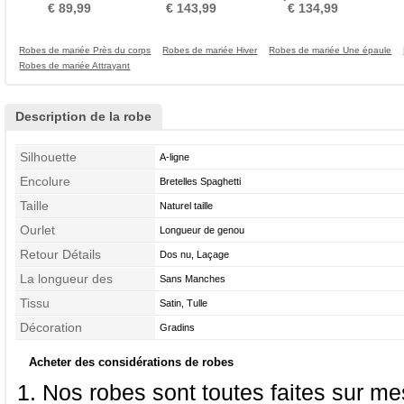
Manches Luxueux mini
Dentelle Dos nu
fêtes Chic Satin
€ 89,99
€ 143,99
€ 134,99
Robes de mariée Près du corps
Robes de mariée Hiver
Robes de mariée Une épaule
Robes de mariée Attrayant
Description de la robe
Silhouette
A-ligne
Encolure
Bretelles Spaghetti
Taille
Naturel taille
Ourlet
Longueur de genou
Retour Détails
Dos nu, Laçage
La longueur des
Sans Manches
manches
Tissu
Satin, Tulle
Décoration
Gradins
Acheter des considérations de robes
Nos robes sont toutes faites sur mes