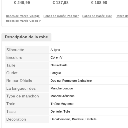
Printemps Salle
Bateau Fermeture éclair
épaule Eglise Traîne
€ 249,99
€ 137,98
€ 168,98
Longue
Robes de mariée Vintage
Robes de mariée Pas cher
Robes de mariée Tulle
Robes de
Robes de mariée Col en V
Description de la robe
Silhouette
A-ligne
Encolure
Col en V
Taille
Naturel taille
Ourlet
Longue
Retour Détails
Dos nu, Fermeture à glissière
La longueur des
Manche Longue
manches
Type de manchon
Manche Aérienne
Train
Traîne Moyenne
Tissu
Dentelle, Tulle
Décoration
Décalcomanie, Broderie, Dentelle