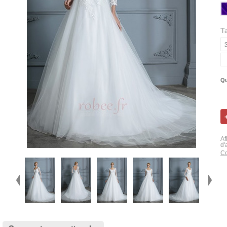
Ta
Qu
Af
d'
Co