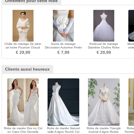
Ornement pour cette robe
Châle de mariage De plein
Gants de mariage
Petticoat de mariage
Mari
air Ivoire Fourrure Chaud
Décoration Automne Perler
Diamètre Chaîne Robe
voil
Laine artificielle
Approprié Salle Vintage
pleine Ajustable Élégant
vo
€ 29,99
€ 7,99
€ 29,99
Clients aussi heureux
Robe de mariée Dos nu Col
Robe de mariée Naturel
Robe de mariée Triangle
Robe
en Cœur Chic Dentelle
taille A-ligne Ruché Col
Inversé A-ligne Rosée
Fermet