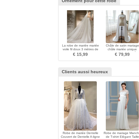
Ornement pour cette robe
La robe de mariée mariée
Châle de satin mariage
voile fil doux 3 mètres de
châle mariée unique
long et deux couches de
longueur 200CM châle
€ 15,99
€ 79,99
voile souple
Clients aussi heureux
Robe de mariée Dentelle
Robe de mariage Manc
Couvert de Dentelle A-ligne
de T-shirt Elégant Taille