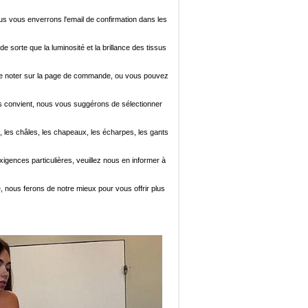
ous vous enverrons l'email de confirmation dans les
de sorte que la luminosité et la brillance des tissus
ez le noter sur la page de commande, ou vous pouvez
i vous convient, nous vous suggérons de sélectionner
, les châles, les chapeaux, les écharpes, les gants
xigences particulières, veuillez nous en informer à
e, nous ferons de notre mieux pour vous offrir plus