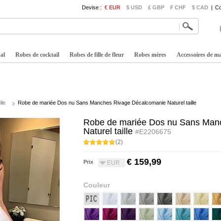
Devise :
€ EUR
$ USD
£ GBP
₣ CHF
$ CAD
|
Co
al
Robes de cocktail
Robes de fille de fleur
Robes mères
Accessoires de m
lle
Robe de mariée Dos nu Sans Manches Rivage Décalcomanie Naturel taille
Robe de mariée Dos nu Sans Man
Naturel taille
#E2206675
(2)
€ 159,99
Prix
EUR
Couleur