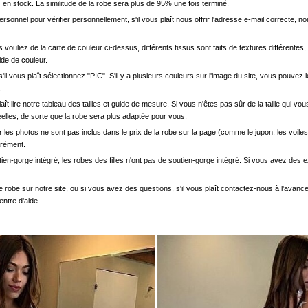
en stock. La similitude de la robe sera plus de 95% une fois terminé.
onnel pour vérifier personnellement, s'il vous plaît nous offrir l'adresse e-mail correcte, n
s vouliez de la carte de couleur ci-dessus, différents tissus sont faits de textures différentes, 
uide de couleur.
'il vous plaît sélectionnez "PIC" .S'il y a plusieurs couleurs sur l'image du site, vous pouv
.
s plaît lire notre tableau des tailles et guide de mesure. Si vous n'êtes pas sûr de la taille qu
elles, de sorte que la robe sera plus adaptée pour vous.
les photos ne sont pas inclus dans le prix de la robe sur la page (comme le jupon, les voiles
arément.
ien-gorge intégré, les robes des filles n'ont pas de soutien-gorge intégré. Si vous avez des e
e robe sur notre site, ou si vous avez des questions, s'il vous plaît contactez-nous à l'avanc
entre d'aide.