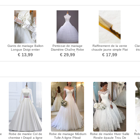
Gants de mariage Ballon
Petticoat de mariage
Raffinement de la vente
Cla
Longue Doigt entier
Diamètre Chaîne Robe
chaude jaune simple Flat
ét
multifonctionnel
pleine Ajustable Élégant
peigne boeuf tendon petit
inc
€ 13,99
€ 29,99
€ 17,99
miroir et peigne
he
Robe de mariée Col de
Robe de mariage Médium
Robe de mariée Hiver Salle
Rob
chemise t Drapé a ligne
Tulle A-ligne Plissé
Rosée épaule Trou De
L