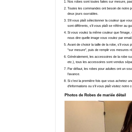
Nos robes sont toutes faites sur mesure, pas 
Toutes les commandes ont besoin de notre pers
deux jours ouvrables.
S'il vous plaît sélectionner la couleur que vou
sont différents, s'il vous plaît se référer au g
Si vous voulez la même couleur que l'image, s
nous dire quelle image vous voulez par email
Avant de choisir la taille de la robe, s'il vou
"sur mesure", puis de remplir vos mesures ré
Généralement, les accessoires de la robe sur 
etc.), tous les accessoires sont vendus sép
Par défaut, les robes pour adultes ont un sout
l'avance.
Si c'est la première fois que vous achetez un
d'informations ou s'il vous plaît visitez notre c
Photos de Robes de mariée détail