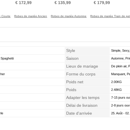
Manche Longue Printemps
Mancheron Longue
Serrure Naturel taille
Auto
€ 172,99
€ 135,99
€ 179,99
 Courte
Robes de mariée Ancien
Robes de mariée Automne
Robes de mariée Train de pet
Style
Simple, Sexy,
Saison
s Spaghetti
Automne, Pri
Lieux de mariage
De plein air, 
Forme du corps
cher
Manquant, Pet
Poids net
2.00KG
Poids
2.48KG
Adapter les temps
7-15 jours ou
Délai de livraison
2-8 jours ouv
Date d'arrivée
rle
25. Août - 02