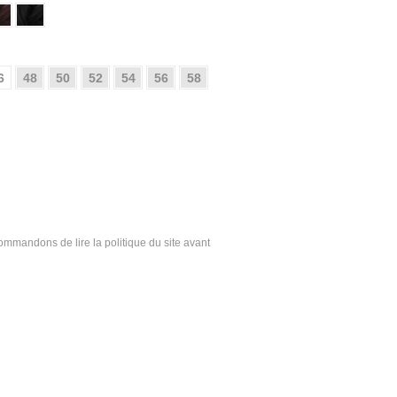
6
48
50
52
54
56
58
ecommandons de lire la politique du site avant