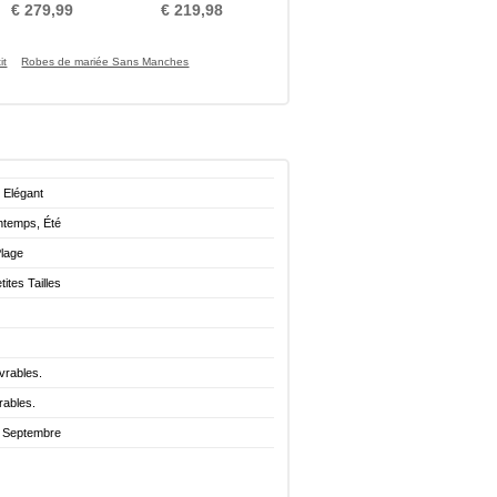
mne Dos nu gossamer
Mancheron Train de petit
€ 279,99
€ 219,98
it
Robes de mariée Sans Manches
 Elégant
ntemps, Été
Plage
ites Tailles
vrables.
rables.
. Septembre