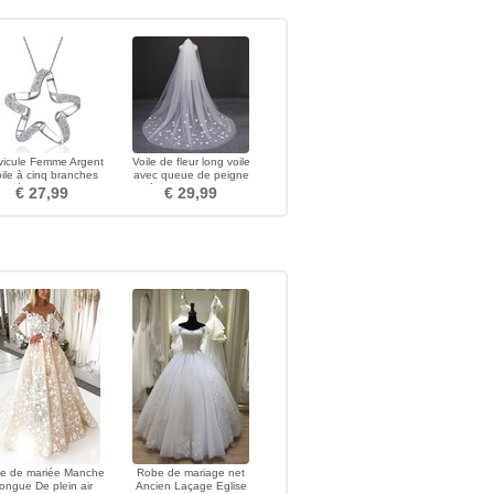
vicule Femme Argent
Voile de fleur long voile
oile à cinq branches
avec queue de peigne
rusté de diamants et
diadème de voile de luxe
€ 27,99
€ 29,99
pendentif
e de mariée Manche
Robe de mariage net
ongue De plein air
Ancien Laçage Eglise