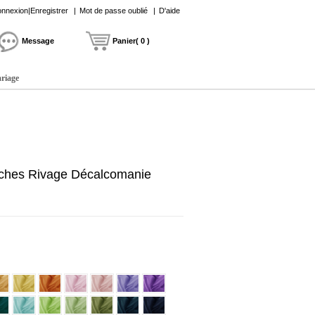
nnexion|Enregistrer
|
Mot de passe oublié
|
D'aide
Message
Panier( 0 )
ariage
ches Rivage Décalcomanie