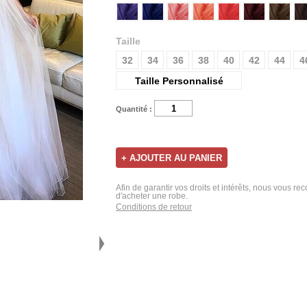
Taille
32
34
36
38
40
42
44
4
Taille Personnalisé
Quantité :
Afin de garantir vos droits et intérêts, nous vous r
d'acheter une robe.
Conditions de retour