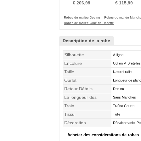
Tube droit
haute Longueur au sol
€ 206,99
€ 115,99
Robes de mariée Dos nu
Robes de mariée Manche
Robes de mariée Orné de Rosette
Description de la robe
Silhouette
A-ligne
Encolure
Col en V, Bretelle
Taille
Naturel taille
Ourlet
Longueur de plan
Retour Détails
Dos nu
La longueur des
Sans Manches
manches
Train
Traîne Courte
Tissu
Tulle
Décoration
Décalcomanie, Pe
Acheter des considérations de robes