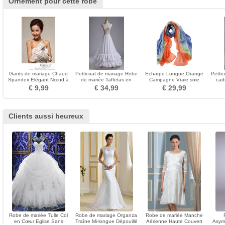
Ornement pour cette robe
Gants de mariage Chaud
Petticoat de mariage Robe
Écharpe Longue Orange
Petti
Spandex Elégant Nœud à
de mariée Taffetas en
Campagne Vraie soie
cad
Boucles Longue
polyester Deux jantes
Ombre Vaporiser la fleur
€ 9,99
€ 34,99
€ 29,99
Clients aussi heureux
Robe de mariée Tulle Col
Robe de mariage Organza
Robe de mariée Manche
en Cœur Eglise Sans
Traîne Mi-longue Dépouillé
Aérienne Haute Couvert
Asymé