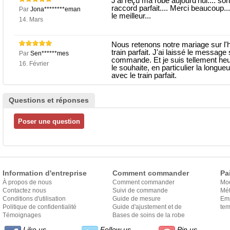
J'ai reçu ma robe aujourd'hui.... so
raccord parfait.... Merci beaucoup..
Par
Jona********eman
le meilleur...
14. Mars
Nous retenons notre mariage sur l'
train parfait. J'ai laissé le message
Par
Sen******mes
commande. Et je suis tellement heu
16. Février
le souhaite, en particulier la longue
avec le train parfait.
Questions et réponses
Information d'entreprise
Comment commander
Pa
À propos de nous
Comment commander
Mo
Contactez nous
Suivi de commande
Mét
Conditions d'utilisation
Guide de mesure
Em
Politique de confidentialité
Guide d'ajustement et de
exp
tem
Témoignages
style
Bases de soins de la robe
Like us
Follow us
Pin us