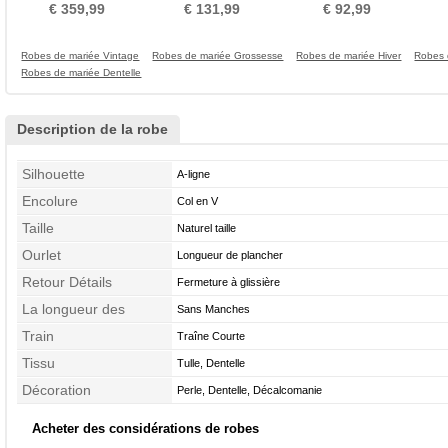
Manches Ancien Cristal
Petit collier circulaire
Taille haute Col rond
Den
€ 359,99
€ 131,99
€ 92,99
Robes de mariée Vintage
Robes de mariée Grossesse
Robes de mariée Hiver
Robes 
Robes de mariée Dentelle
Description de la robe
Silhouette
A-ligne
Encolure
Col en V
Taille
Naturel taille
Ourlet
Longueur de plancher
Retour Détails
Fermeture à glissière
La longueur des
Sans Manches
manches
Train
Traîne Courte
Tissu
Tulle, Dentelle
Décoration
Perle, Dentelle, Décalcomanie
Acheter des considérations de robes