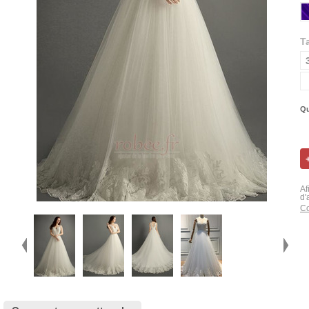
Ta
Qu
Af
d'
Co