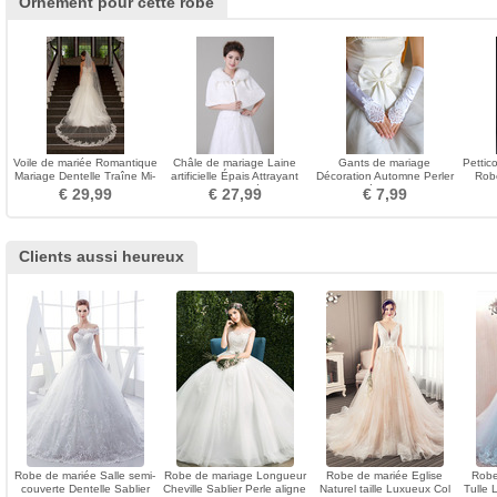
Ornement pour cette robe
Voile de mariée Romantique
Châle de mariage Laine
Gants de mariage
Pettic
Mariage Dentelle Traîne Mi-
artificielle Épais Attrayant
Décoration Automne Perler
Rob
longue
Petits carrés
Approprié Salle Vintage
€ 29,99
€ 27,99
€ 7,99
Clients aussi heureux
Robe de mariée Salle semi-
Robe de mariage Longueur
Robe de mariée Eglise
Robe
couverte Dentelle Sablier
Cheville Sablier Perle aligne
Naturel taille Luxueux Col
Tulle 