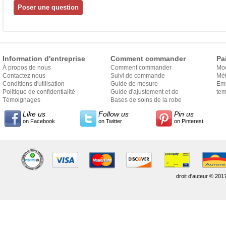
Information d'entreprise
Comment commander
Pa
À propos de nous
Comment commander
Mo
Contactez nous
Suivi de commande
Mét
Conditions d'utilisation
Guide de mesure
Em
Politique de confidentialité
Guide d'ajustement et de
exp
tem
Témoignages
style
Bases de soins de la robe
Like us
Follow us
Pin us
on Facebook
on Twitter
on Pinterest
droit d'auteur © 201