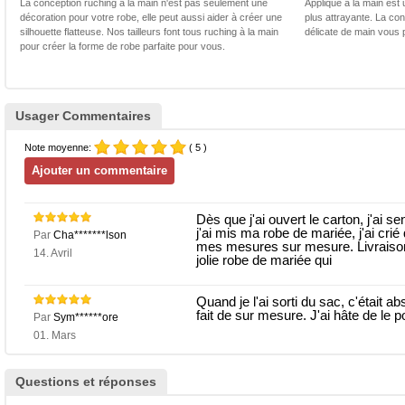
La conception ruching à la main n'est pas seulement une
Applique à la main est 
décoration pour votre robe, elle peut aussi aider à créer une
plus attrayante. La con
silhouette flatteuse. Nos tailleurs font tous ruching à la main
délicate de main vous 
pour créer la forme de robe parfaite pour vous.
Usager Commentaires
Note moyenne:
( 5 )
Dès que j'ai ouvert le carton, j'ai s
j'ai mis ma robe de mariée, j'ai crié 
Par
Cha*******lson
mes mesures sur mesure. Livraison
14. Avril
jolie robe de mariée qui
Quand je l'ai sorti du sac, c'était ab
fait de sur mesure. J'ai hâte de le p
Par
Sym******ore
01. Mars
Questions et réponses