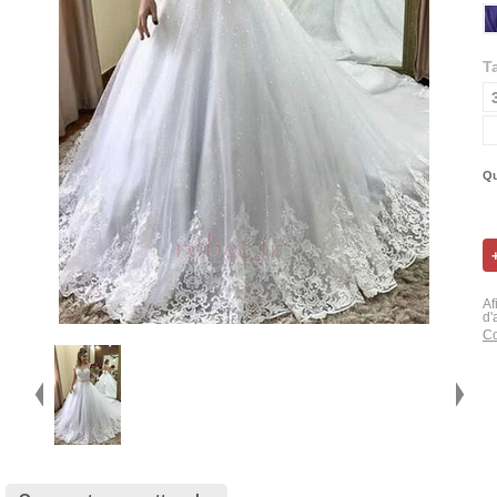
Ta
Qu
Af
d'
Co