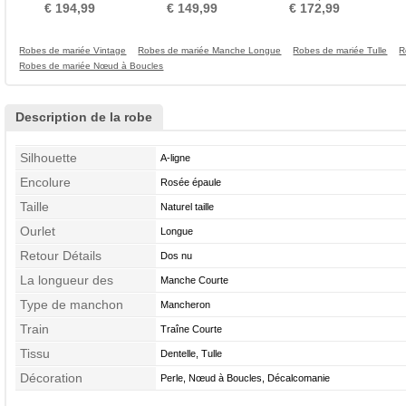
Mancheron
Trou De Serrure
en V Foncé Laçage
Au
€ 194,99
€ 149,99
€ 172,99
Robes de mariée Vintage
Robes de mariée Manche Longue
Robes de mariée Tulle
R
Robes de mariée Nœud à Boucles
Description de la robe
Silhouette
A-ligne
Encolure
Rosée épaule
Taille
Naturel taille
Ourlet
Longue
Retour Détails
Dos nu
La longueur des
Manche Courte
manches
Type de manchon
Mancheron
Train
Traîne Courte
Tissu
Dentelle, Tulle
Décoration
Perle, Nœud à Boucles, Décalcomanie