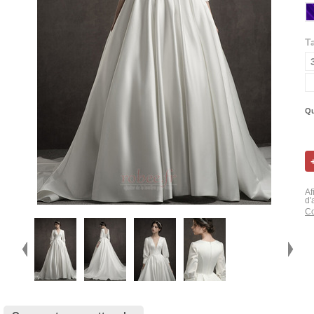
Ta
Qu
Af
d'
Co