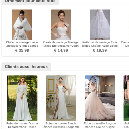
Ornement pour cette robe
Châle de mariage Laine
Gants de mariage Mariage
Petticoat de mariage Trois
Gants
artificielle Grands carrés
Mince Été gossamer Court
jantes Chaîne Robe pleine
Do
Cérémonial
Doigt entier
Nouveau style
Bou
€ 35,99
€ 14,99
€ 19,99
Clients aussi heureux
Robe de mariée Dos nu
Robe de mariée Simple
Robe de mariée Laçage
Rob
Décalcomanie Rosée
élancé Bretelles Spaghetti
Manche Courte A-ligne
Tri