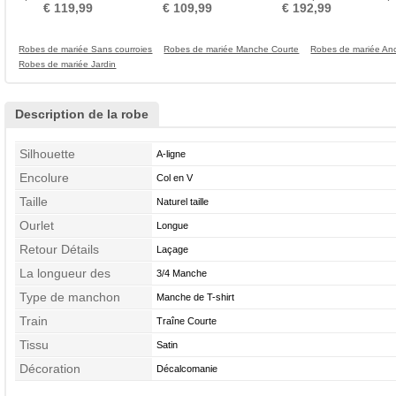
épaule a ligne Petites
Jardin Naturel taille
Naturel taille Décalcomanie
Elég
€ 119,99
€ 109,99
€ 192,99
Tailles
Robes de mariée Sans courroies
Robes de mariée Manche Courte
Robes de mariée An
Robes de mariée Jardin
Description de la robe
Silhouette
A-ligne
Encolure
Col en V
Taille
Naturel taille
Ourlet
Longue
Retour Détails
Laçage
La longueur des
3/4 Manche
manches
Type de manchon
Manche de T-shirt
Train
Traîne Courte
Tissu
Satin
Décoration
Décalcomanie